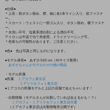
●仕様●
＊上衣：前ボタン留め、襟、袖に各1本ライン入り、前ファスナ
ー。
＊スカート：ウェストに一部ゴム入り、ボタン留め、横ファスナ
ー。
＊水洗い不可、塩素系漂白剤による漂白不可、
アイロンは中温で当て布使用、ドライクリーニング可。
＊色落ちの可能性があります。ご注意ください。
●色● 色は写真と同じものになります。
●モデル身長● あずさ/163 cm（Ｍサイズ着用）
あずさちゃんがモデルのその他の商品
・モデル所属
●所属
ミアカフェ東京店
ミアリラ＆フォト東京店
●ミアコスの所属モデルと上記の店舗で会えちゃいます！
・出勤情報（モデルさんが出勤していれば会えるかも！？）
ミアカフェ・ミアリラ＆フォト東京店共通
（ミアカフェ東京店は出勤情報非公開です）