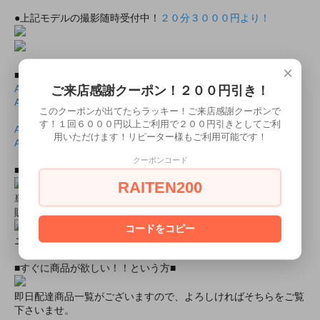
●上記モデルの撮影随時受付中！
２０分３０００円より！
×
■商品封入用画像■
ご来店感謝クーポン！２００円引き！
AO3045修文女子高等学校 夏制服表面.jlb
AO3045修文女子高等学校 夏制服表面.pdf
このクーポンが出てたらラッキー！ご来店感謝クーポンで
す！１回６０００円以上ご利用で２００円引きとしてご利
AO3045修文女子高等学校 夏制服裏面.jlb
用いただけます！リピーター様もご利用可能です！
AO3045修文女子高等学校 夏制服裏面.pdf
クーポンコード
■おすすめオプション小物類■
RAITEN200
単品カチューシャやネコ耳などの小物類（1000円程度より多数
販売中）
コードをコピー
ニーハイソックス、タイツなど（500円より多数販売中！）
■すぐに商品が欲しい！！という方■
即日配達商品一覧がございますので、よろしければそちらをご覧
下さいませ。