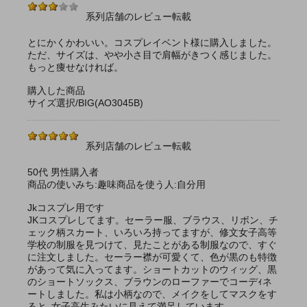
系列店舗のレビュー転載
とにかくかわいい。コスプレイベント様に購入しました。
ただ、サイズは、やや小さ目で肩幅がきつく感じました。
もっと痩せなければ。
購入した商品
サイズ選択/BIG(AO3045B)
系列店舗のレビュー転載
50代 男性購入者
商品の使いみち:趣味商品を使う人:自分用
Jkコスプレ用です
JKコスプレしてます。セーラー服、ブラウス、リボン、チ
ェック柄スカート、いろいろ持ってますが、修文女子高等
学校の制服を見つけて、見たことがある制服なので、すぐ
に注文しました。セーラー襟が可愛くて、色が黒のも特徴
があって気に入ってます。ショートカットのウィッグ、黒
のショートソックス、ブラウンのローファーでコーデｨネ
ートしました。私は小柄なので、メイクをしてマスクをす
ると､女子高生みたいに見えて満足しています。