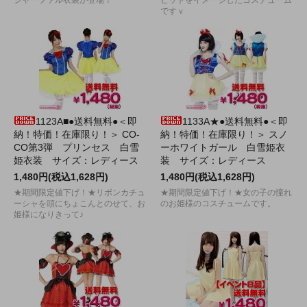
ジャーファル衣装が登場！
ビットをイメージしたコスチューム
ですｖ
1123A■●送料無料●＜即
1133A★●送料無料●＜即
納！特価！在庫限り！＞ CO-
納！特価！在庫限り！＞ スノ
CO第3弾 プリンセス 白雪
ーホワイトガール 白雪姫衣
姫衣装 サイズ：レディース
装 サイズ：レディース
1,480円(税込1,628円)
1,480円(税込1,628円)
★期間限定値下げ！★リボンカチュ
★期間限定値下げ！★女の子の憧れ
ーシャを頭にちょこんとのせて、お
のお姫様のコスチュームです。
姫様になりきって♪