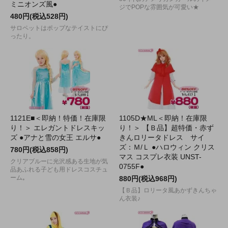
ミニオンズ風●
ジでPOPな雰囲気が可愛い★
480円(税込528円)
サロペットはポップなテイストにぴ
ったり。
1121E■＜即納！特価！在庫限
1105D★ML＜即納！在庫限
り！＞ エレガントドレスキッ
り！＞ 【Ｂ品】超特価・赤ず
ズ ●アナと雪の女王 エルサ●
きんロリータドレス サイ
ズ：Ｍ/Ｌ ●ハロウィン クリス
780円(税込858円)
マス コスプレ衣装 UNST-
クリアブルーに光沢感ある生地が気
0755F●
品あふれる子ども用ドレスコスチュ
ーム｡
880円(税込968円)
【Ｂ品】ロリータ風あかずきんちゃ
ん衣装♪