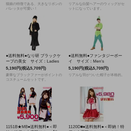
猫娘の特徴である、大きなリボンの
リアルな白髪ヘアーのウィッグがセ
バレッタが可愛い！
ットになっています。
●送料無料●なり研 ブラックケ
●送料無料●ファンタジーボー
ープの美女 サイズ：Ladies
イ サイズ：Men's
5,190円(税込5,709円)
5,190円(税込5,709円)
豪華なブラックファーがポイントの
リアルな羽がついた帽子が本格的。
コスチュームセットです。
1151B★MB●送料無料●＜即
1120D■●送料無料●＜即納！特