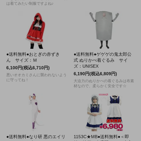
は着てみたい制服ですよね♪
●送料無料●おとぎの赤ずき
●送料無料●ゲゲゲの鬼太郎公
ん サイズ：Ｍ
式 ぬりかべ着ぐるみ サイ
ズ：UNISEX
6,100円(税込6,710円)
6,190円(税込6,809円)
悪いオオカミさんに襲われないよう
に守ってね！
大迫力のぬりかべの着ぐるみは布素
材なので、柔らかく安全です☆
●送料無料●なり研 悪のエイリ
1153C★MB●送料無料●＜即