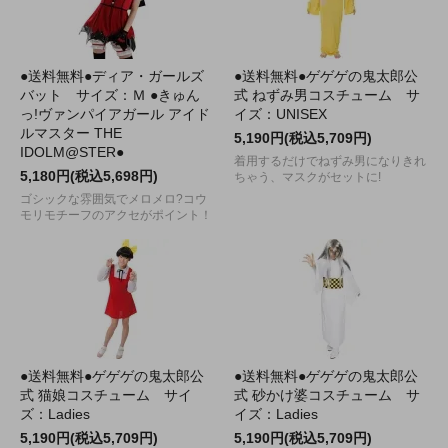
●送料無料●ディア・ガールズ
●送料無料●ゲゲゲの鬼太郎公
バット サイズ：Ｍ ●きゅん
式 ねずみ男コスチューム サ
っ!ヴァンパイアガール アイド
イズ：UNISEX
ルマスター THE
5,190円(税込5,709円)
IDOLM@STER●
着用するだけでねずみ男になりきれ
5,180円(税込5,698円)
ちゃう、マスクがセットに!
ゴシックな雰囲気でメロメロ?コウ
モリモチーフのアクセがポイント！
●送料無料●ゲゲゲの鬼太郎公
●送料無料●ゲゲゲの鬼太郎公
式 猫娘コスチューム サイ
式 砂かけ婆コスチューム サ
ズ：Ladies
イズ：Ladies
5,190円(税込5,709円)
5,190円(税込5,709円)