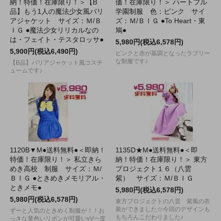
納！特価！在庫限り！＞【B
価！在庫限り！＞ ハートフル
品】もう1人の魔法少女風バリ
学園制服 色：ピンク サイ
アジャケット サイズ：Ｍ/Ｂ
ズ：Ｍ/ＢＩＧ ●To Heart・東
ＩＧ ●魔法少女リリカルなの
鳩●
は・フェイト・テスタロッサ●
5,980円(税込6,578円)
5,900円(税込6,490円)
ピンクと赤が基調となったラブリー
な制服です♪
【B品】バリアジャケット風コスチ
ュームです♪
1120B▼M●送料無料●＜即納！
1135D★M●送料無料●＜即
特価！在庫限り！＞ 私立きら
納！特価！在庫限り！＞ 東方
めき高校 制服 サイズ：Ｍ/
プロジェクト１６（八雲
ＢＩＧ ●ときめきメモリアル・
紫） サイズ：Ｍ/ＢＩＧ
ときメモ●
5,980円(税込6,578円)
5,980円(税込6,578円)
東方プロジェクトの八雲 紫風の衣
装ができました☆今回のデザインも
ずーと人気のときめく制服が！！お
もちろんこだわりました♪
っきな黄色いリボンが可愛いvV一度