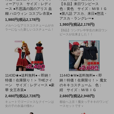
ィーアリス サイズ：レディ
【Ｂ品】来日ワンピース
ース ●不思議の国のアリス 血
色：黄色 サイズ：Ｍ/ＢＩＧ
糊 ハロウィン コスプレ衣装●
●第八話 アスカ、来日●惣流・
アスカ・ラングレー●
1,980円(税込2,178円)
1,980円(税込2,178円)
メルヘンなアリスコスチュームがホ
ラーになった新しいコスチューム！
【B品】ツンデレ中学生の来日ワン
ピースが出来ました！！
1143D★●送料無料●＜即納！
1144D★M●送料無料●＜即
特価！在庫限り！＞ THEクイ
納！特価！在庫限り！＞ 魔女
ーン サイズ：レディース ●豪
のキキコスチューム 色：
華 女王衣装●
紺 サイズ：Ｍ/ＢＩＧ
2,480円(税込2,728円)
2,680円(税込2,948円)
キュートでゴージャスなクイーンは
都会へ上京！魔女っ子キキのワンピ
女の子の永遠の憧れ♪
ースセットですｖ