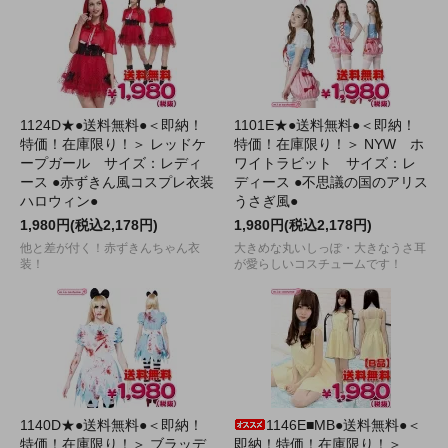
1124D★●送料無料●＜即納！
1101E★●送料無料●＜即納！
特価！在庫限り！＞ レッドケ
特価！在庫限り！＞ NYW ホ
ープガール サイズ：レディ
ワイトラビット サイズ：レ
ース ●赤ずきん風コスプレ衣装
ディース ●不思議の国のアリス
ハロウィン●
うさぎ風●
1,980円(税込2,178円)
1,980円(税込2,178円)
他と差が付く！赤ずきんちゃん衣
大きめな丸いしっぽ・大きなうさ耳
装！
が愛らしいコスチュームです！
1140D★●送料無料●＜即納！
1146E■MB●送料無料●＜
特価！在庫限り！＞ ブラッデ
即納！特価！在庫限り！＞