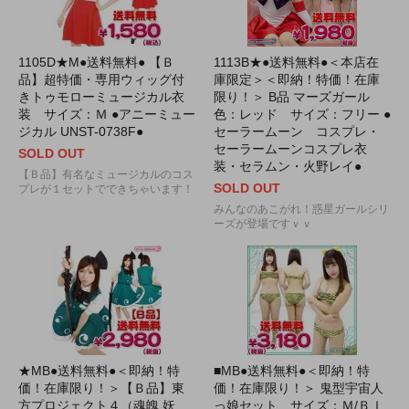
1105D★M●送料無料● 【Ｂ
1113B★●送料無料●＜本店在
品】超特価・専用ウィッグ付
庫限定＞＜即納！特価！在庫
きトゥモローミュージカル衣
限り！＞ B品 マーズガール
装 サイズ：Ｍ ●アニーミュー
色：レッド サイズ：フリー ●
ジカル UNST-0738F●
セーラームーン コスプレ・
セーラームーンコスプレ衣
SOLD OUT
装・セラムン・火野レイ●
【Ｂ品】有名なミュージカルのコス
SOLD OUT
プレが１セットでできちゃいます！
みんなのあこがれ！惑星ガールシリ
ーズが登場ですｖｖ
★MB●送料無料●＜即納！特
■MB●送料無料●＜即納！特
価！在庫限り！＞【Ｂ品】東
価！在庫限り！＞ 鬼型宇宙人
方プロジェクト４（魂魄 妖
っ娘セット サイズ：Ｍ/ＢＩ