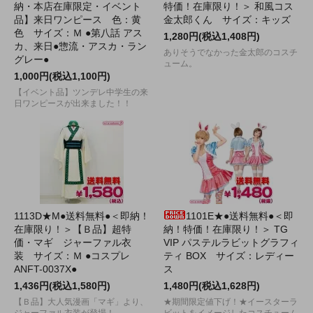
納・本店在庫限定・イベント
特価！在庫限り！＞ 和風コス
品】来日ワンピース 色：黄
金太郎くん サイズ：キッズ
色 サイズ：Ｍ ●第八話 アス
1,280円(税込1,408円)
カ、来日●惣流・アスカ・ラン
ありそうでなかった金太郎のコスチ
グレー●
ューム。
1,000円(税込1,100円)
【イベント品】ツンデレ中学生の来
日ワンピースが出来ました！！
1113D★M●送料無料●＜即納！
1101E★●送料無料●＜即
在庫限り！＞【Ｂ品】超特
納！特価！在庫限り！＞ TG
価・マギ ジャーファル衣
VIP パステルラビットグラフィ
装 サイズ：Ｍ ●コスプレ
ティ BOX サイズ：レディー
ANFT-0037X●
ス
1,436円(税込1,580円)
1,480円(税込1,628円)
【Ｂ品】大人気漫画「マギ」より、
★期間限定値下げ！★イースターラ