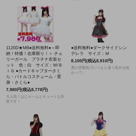
1120D★MB●送料無料●＜即
●送料無料●ダークサイドシン
納！特価！在庫限り！＞ チェ
デレラ サイズ：Ｍ
リーガール プラチナ衣装セ
8,100円(税込8,910円)
ット 色：白 サイズ：Ｍ/Ｂ
悪の雰囲気でいつもと違う気分を味
ＩＧ ●カードキャプターさく
わって♪
ら・バトルコスチューム・変
身・さくら●
7,980円(税込8,778円)
大人気！はにゃ～んとキュートな衣
装です！