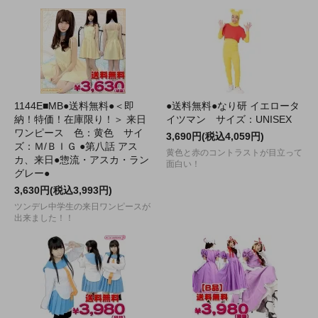
1144E■MB●送料無料●＜即
●送料無料●なり研 イエロータ
納！特価！在庫限り！＞ 来日
イツマン サイズ：UNISEX
ワンピース 色：黄色 サイ
3,690円(税込4,059円)
ズ：Ｍ/ＢＩＧ ●第八話 アス
黄色と赤のコントラストが目立って
カ、来日●惣流・アスカ・ラン
面白い！
グレー●
3,630円(税込3,993円)
ツンデレ中学生の来日ワンピースが
出来ました！！