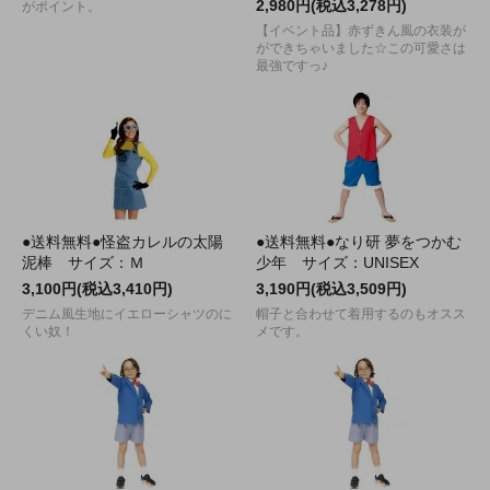
2,980円(税込3,278円)
がポイント。
【イベント品】赤ずきん風の衣装が
ができちゃいました☆この可愛さは
最強ですっ♪
●送料無料●怪盗カレルの太陽
●送料無料●なり研 夢をつかむ
泥棒 サイズ：Ｍ
少年 サイズ：UNISEX
3,100円(税込3,410円)
3,190円(税込3,509円)
デニム風生地にイエローシャツのに
帽子と合わせて着用するのもオスス
くい奴！
メです。