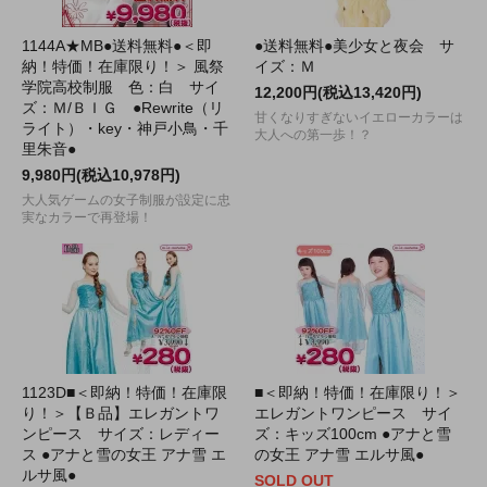
1144A★MB●送料無料●＜即
●送料無料●美少女と夜会 サ
納！特価！在庫限り！＞ 風祭
イズ：Ｍ
学院高校制服 色：白 サイ
12,200円(税込13,420円)
ズ：Ｍ/ＢＩＧ ●Rewrite（リ
甘くなりすぎないイエローカラーは
ライト）・key・神戸小鳥・千
大人への第一歩！？
里朱音●
9,980円(税込10,978円)
大人気ゲームの女子制服が設定に忠
実なカラーで再登場！
1123D■＜即納！特価！在庫限
■＜即納！特価！在庫限り！＞
り！＞【Ｂ品】エレガントワ
エレガントワンピース サイ
ンピース サイズ：レディー
ズ：キッズ100cm ●アナと雪
ス ●アナと雪の女王 アナ雪 エ
の女王 アナ雪 エルサ風●
ルサ風●
SOLD OUT