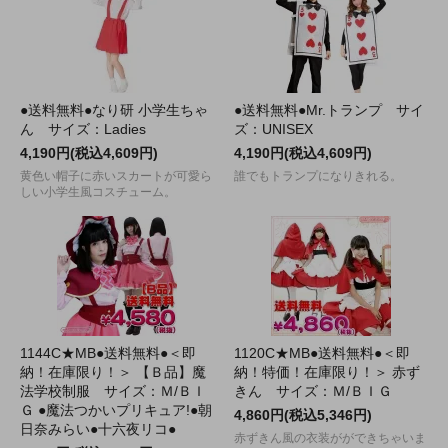
●送料無料●なり研 小学生ちゃ
●送料無料●Mr.トランプ サイ
ん サイズ：Ladies
ズ：UNISEX
4,190円(税込4,609円)
4,190円(税込4,609円)
黄色い帽子に赤いスカートが可愛ら
誰でもトランプになりきれる。
しい小学生風コスチューム。
1144C★MB●送料無料●＜即
1120C★MB●送料無料●＜即
納！在庫限り！＞ 【Ｂ品】魔
納！特価！在庫限り！＞ 赤ず
法学校制服 サイズ：Ｍ/ＢＩ
きん サイズ：Ｍ/ＢＩＧ
Ｇ ●魔法つかいプリキュア!●朝
4,860円(税込5,346円)
日奈みらい●十六夜リコ●
赤ずきん風の衣装がができちゃいま