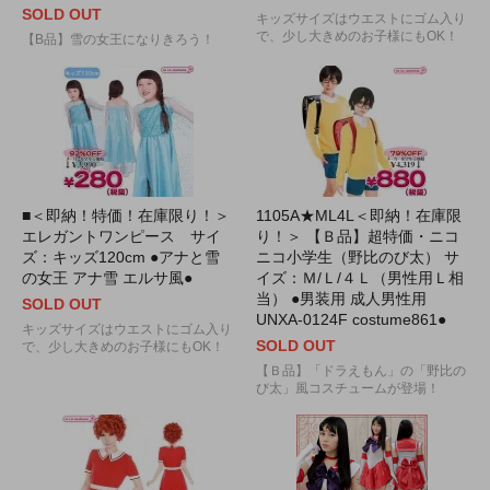
SOLD OUT
キッズサイズはウエストにゴム入り
で、少し大きめのお子様にもOK！
【B品】雪の女王になりきろう！
■＜即納！特価！在庫限り！＞
1105A★ML4L＜即納！在庫限
エレガントワンピース サイ
り！＞ 【Ｂ品】超特価・ニコ
ズ：キッズ120cm ●アナと雪
ニコ小学生（野比のび太） サ
の女王 アナ雪 エルサ風●
イズ：Ｍ/Ｌ/４Ｌ（男性用Ｌ相
当） ●男装用 成人男性用
SOLD OUT
UNXA-0124F costume861●
キッズサイズはウエストにゴム入り
SOLD OUT
で、少し大きめのお子様にもOK！
【Ｂ品】「ドラえもん」の「野比の
び太」風コスチュームが登場！