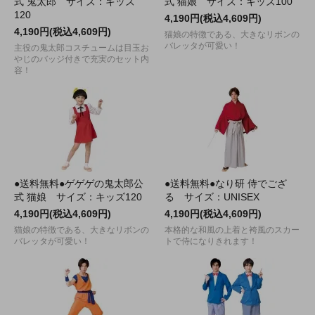
式 鬼太郎 サイズ：キッズ
式 猫娘 サイズ：キッズ100
120
4,190円(税込4,609円)
4,190円(税込4,609円)
猫娘の特徴である、大きなリボンの
バレッタが可愛い！
主役の鬼太郎コスチュームは目玉お
やじのバッジ付きで充実のセット内
容！
●送料無料●ゲゲゲの鬼太郎公
●送料無料●なり研 侍でござ
式 猫娘 サイズ：キッズ120
る サイズ：UNISEX
4,190円(税込4,609円)
4,190円(税込4,609円)
猫娘の特徴である、大きなリボンの
本格的な和風の上着と袴風のスカー
バレッタが可愛い！
トで侍になりきれます！