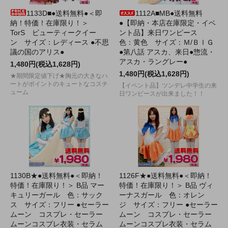
1133D■●送料無料●＜即
1112A■MB●送料無料
納！特価！在庫限り！＞
●【即納・本店在庫限定・イベ
TorS ビューティークイー
ント品】来日ワンピース
ン サイズ：レディース ●不思
色：黄色 サイズ：Ｍ/ＢＩＧ
議の国のアリス●
●第八話 アスカ、来日●惣流・
アスカ・ラングレー●
1,480円(税込1,628円)
1,480円(税込1,628円)
★期間限定値下げ★胸元の大きなハ
ートがポイントのキュートなコスチ
【イベント品】ツンデレ中学生の来
ューム
日ワンピースが出来ました！！
1130B★●送料無料●＜即納！
1126F★●送料無料●＜即納！
特価！在庫限り！＞ B品 マー
特価！在庫限り！＞ B品 ヴィ
キュリーガール 色：サック
ーナスガール 色：オレン
ス サイズ：フリー ●セーラー
ジ サイズ：フリー ●セーラー
ムーン コスプレ・セーラー
ムーン コスプレ・セーラー
ムーンコスプレ衣装・セラム
ムーンコスプレ衣装・セラム