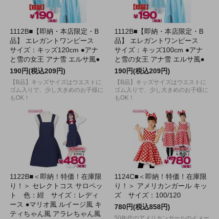
1112B■【即納・本店限定・B
1112B■【即納・本店限定・B
品】 エレガントワンピース
品】 エレガントワンピース
サイズ：キッズ120cm ●アナ
サイズ：キッズ100cm ●アナ
と雪の女王 アナ雪 エルサ風●
と雪の女王 アナ雪 エルサ風●
190円(税込209円)
190円(税込209円)
【B品】キッズサイズはウエストに
【B品】キッズサイズはウエストに
ゴム入りで、少し大きめのお子様に
ゴム入りで、少し大きめのお子様に
もOK！
もOK！
1122B■＜即納！特価！在庫限
1124C■＜即納！特価！在庫限
り！＞ セレクトコス サロペッ
り！＞ アメリカンガール キッ
ト 色：紺 サイズ：レディ
ズ サイズ：100/120
ース ●マリオ風 ルイージ風 キ
780円(税込858円)
ティちゃん風 アラレちゃん風
50年代のアメリカンガールのイメー