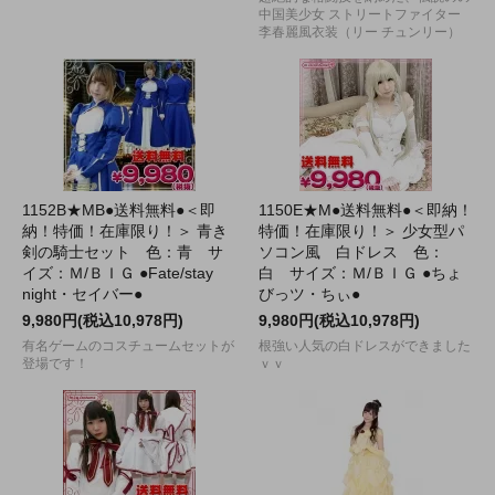
中国美少女 ストリートファイター
李春麗風衣装（リー チュンリー）
1152B★MB●送料無料●＜即
1150E★M●送料無料●＜即納！
納！特価！在庫限り！＞ 青き
特価！在庫限り！＞ 少女型パ
剣の騎士セット 色：青 サ
ソコン風 白ドレス 色：
イズ：Ｍ/ＢＩＧ ●Fate/stay
白 サイズ：Ｍ/ＢＩＧ ●ちょ
night・セイバー●
びっツ・ちぃ●
9,980円(税込10,978円)
9,980円(税込10,978円)
有名ゲームのコスチュームセットが
根強い人気の白ドレスができました
登場です！
ｖｖ