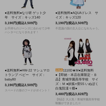
●送料無料●なり研 ゲット少
●送料無料●AQUAドレス サ
年 サイズ：キッズ140
イズ：キッズ120
3,190円(税込3,509円)
3,190円(税込3,509円)
お手持ちのジーンズに合わせて少年
不思議の国の主人公になれちゃう。
ハンターになりきれます！
●送料無料●HW-22 マシュマロ
1110D★M●送料無料
トランプ ベビー サイズ：
●【即納・本店在庫限定・Ｂ
baby80
品】青城学園高等学校 サイ
ズ：Ｍ ●妖狐×僕SS いぬぼく
3,190円(税込3,509円)
白鬼院凜々蝶●
スペードの形のフードがポイント！
3,480円(税込3,828円)
【B品】大人気！青城学園高等学校
制服ができました☆