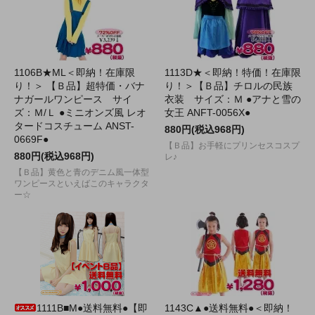
1106B★ML＜即納！在庫限
1113D★＜即納！特価！在庫限
り！＞ 【Ｂ品】超特価・バナ
り！＞【Ｂ品】チロルの民族
ナガールワンピース サイ
衣装 サイズ：Ｍ ●アナと雪の
ズ：Ｍ/Ｌ ●ミニオンズ風 レオ
女王 ANFT-0056X●
タードコスチューム ANST-
880円(税込968円)
0669F●
【Ｂ品】お手軽にプリンセスコスプ
880円(税込968円)
レ♪
【Ｂ品】黄色と青のデニム風一体型
ワンピースといえばこのキャラクタ
ー☆
1111B■M●送料無料●【即
1143C▲●送料無料●＜即納！