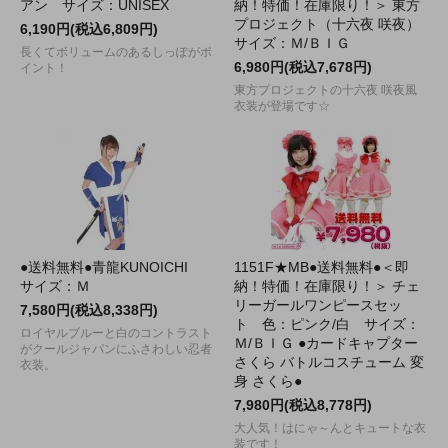
アン サイズ：UNISEX
納！特価！在庫限り！＞ 東方
プロジェクト（十六夜 咲夜）
6,190円(税込6,809円)
サイズ：Ｍ/ＢＩＧ
長くてボリュームのあるしっぽがポ
6,980円(税込7,678円)
イント！
東方プロジェクトの十六夜 咲夜風
衣装が登場です☆
●送料無料●青龍KUNOICHI
1151F★MB●送料無料●＜即
サイズ：Ｍ
納！特価！在庫限り！＞ チェ
リーガールワンピースセッ
7,580円(税込8,338円)
ト 色：ピンク/白 サイズ：
ロイヤルブルーと白のコントラスト
Ｍ/ＢＩＧ ●カードキャプター
がクールジャパンにふさわしい忍者
さくら バトルコスチューム 変
衣装。
身 さくら●
7,980円(税込8,778円)
大人気！はにゃ～んとキュートな衣
装です！