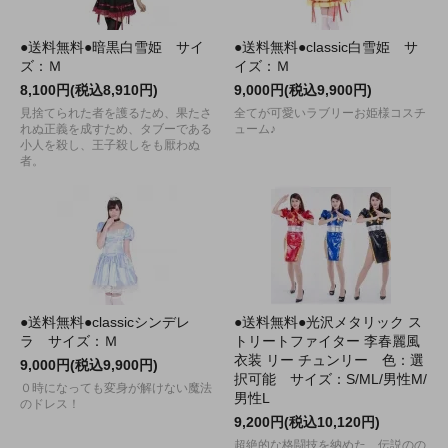
●送料無料●暗黒白雪姫 サイ
●送料無料●classic白雪姫 サ
ズ：Ｍ
イズ：Ｍ
8,100円(税込8,910円)
9,000円(税込9,900円)
見捨てられた者を護るため、果たさ
全てが可愛いラブリーお姫様コスチ
れぬ正義を成すため、タブーである
ューム♪
小人を殺し、王子殺しをも厭わぬ
者。
●送料無料●classicシンデレ
●送料無料●光沢メタリック ス
ラ サイズ：Ｍ
トリートファイター 李春麗風
衣装 リー チュンリー 色：選
9,000円(税込9,900円)
択可能 サイズ：S/ML/男性M/
０時になっても変身が解けない魔法
男性L
のドレス！
9,200円(税込10,120円)
超絶的な格闘技を納めた、伝説のの