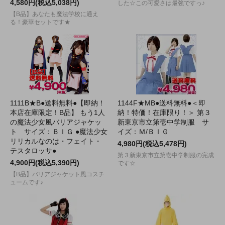
4,580円(税込5,038円)
した☆この可愛さは最強ですっ♪
【B品】あなたも魔法学校に通え
る！豪華セットです★
1111B★B●送料無料●【即納！
1144F★MB●送料無料●＜即
本店在庫限定！B品】 もう1人
納！特価！在庫限り！＞ 第３
の魔法少女風バリアジャケッ
新東京市立第壱中学制服 サ
ト サイズ：ＢＩＧ ●魔法少女
イズ：Ｍ/ＢＩＧ
リリカルなのは・フェイト・
4,980円(税込5,478円)
テスタロッサ●
第３新東京市立第壱中学制服の完成
4,900円(税込5,390円)
です☆
【B品】バリアジャケット風コスチ
ュームです♪