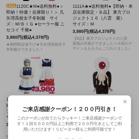
1120C★M●送料無料●＜
1111A★●送料無料●【即納・本
即納！特価！在庫限り！＞ 凡
店在庫限定・Ｂ品】 東方プロ
矢理高校女子冬制服 サイ
ジェクト１６（八雲 紫）
ズ：Ｍ/ＢＩＧ ●セーラー服 ニ
サイズ：Ｍ
セコイ 千棘●
3,980円(税込4,378円)
3,980円(税込4,378円)
【B品】東方プロジェクトの八雲
紫風の衣装ができました☆今回のデ
★期間限定値下げ★凡矢理高校女子
ザインももちろんこだわりました♪
冬制服ができました！
1112B★MB●送料無料●【即
●送料無料●ゲゲゲの鬼太郎公
×
納・本店在庫限定・B品】東方
式 目玉おやじかぶりもの サ
ご来店感謝クーポン！２００円引き！
プロジェクト（十六夜 咲夜）
イズ：UNISEX
サイズ：M/BIG
このクーポンが出てたらラッキー！ご来店感謝クーポンで
4,190円(税込4,609円)
す！１回６０００円以上ご利用で２００円引きとしてご利
3,980円(税込4,378円)
かぶるだけで簡単に、面白可愛い目
用いただけます！リピーター様もご利用可能です！
玉おやじの仮装ができちゃいます！
【B品】東方プロジェクトの十六夜
咲夜風衣装が登場です☆