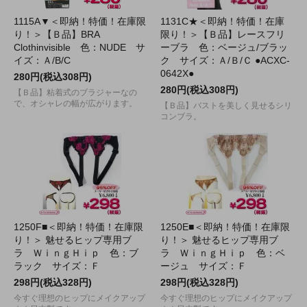
1115A▼＜即納！特価！在庫限
1131C★＜即納！特価！在庫
り！＞【Ｂ品】BRA
限り！＞【Ｂ品】レースフリ
Clothinvisible 色：NUDE サ
ーブラ 色：ベージュ/ブラッ
イズ：Ａ/B/C
ク サイズ：Ａ/Ｂ/Ｃ ●ACXC-
0642X●
280円(税込308円)
280円(税込308円)
【Ｂ品】粘着式のブラジャーなの
で、オシャレの幅が広がります。
【Ｂ品】バストを美しく見せるシリ
コンブラ。
1250F■＜即納！特価！在庫限
1250E■＜即納！特価！在庫限
り！＞ 魅せるヒップ専用ブ
り！＞ 魅せるヒップ専用ブ
ラ ＷｉｎｇＨｉｐ 色：ブ
ラ ＷｉｎｇＨｉｐ 色：ベ
ラック サイズ：Ｆ
ージュ サイズ：Ｆ
298円(税込328円)
298円(税込328円)
今すぐ理想のヒップにメイクアップ
今すぐ理想のヒップにメイクアップ