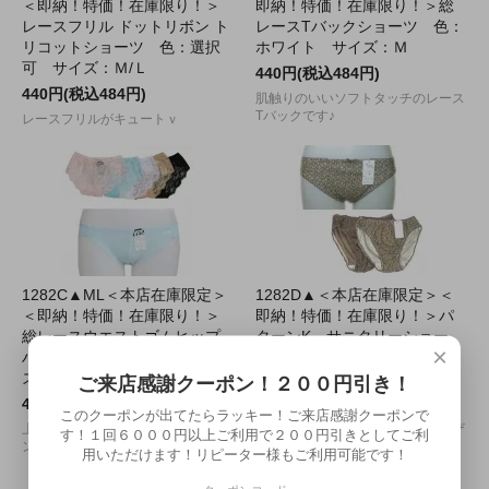
＜即納！特価！在庫限り！＞
即納！特価！在庫限り！＞総
レースフリル ドットリボン ト
レースTバックショーツ 色：
リコットショーツ 色：選択
ホワイト サイズ：Ｍ
可 サイズ：Ｍ/Ｌ
440円(税込484円)
440円(税込484円)
肌触りのいいソフトタッチのレース
Tバックです♪
レースフリルがキュートｖ
1282C▲ML＜本店在庫限定＞
1282D▲＜本店在庫限定＞＜
＜即納！特価！在庫限り！＞
即納！特価！在庫限り！＞パ
総レースウエストゴムヒップ
ターンK サニタリーショー
×
ハンガー 色：選択可 サイ
ツ 色：カーキ/クリーム サ
ズ：Ｍ/Ｌ
イズ：Ｍ
ご来店感謝クーポン！２００円引き！
440円(税込484円)
440円(税込484円)
このクーポンが出てたらラッキー！ご来店感謝クーポンで
上品でプレーンな総レースヒップハ
カジュアルプリントのシンプルデザ
す！１回６０００円以上ご利用で２００円引きとしてご利
ングショーツｖ
イン♪
用いただけます！リピーター様もご利用可能です！