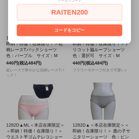
クーポンコード
RAITEN200
コードをコピー
1282C▲＜本店在庫限定＞＜
1282D▲＜本店在庫限定＞＜
即納！特価！在庫限り！＞花
即納！特価！在庫限り！＞ト
柄レースTバックショーツ
リコット脇ループショーツ
色：パープル サイズ：M
色：選択可 サイズ：M
440円(税込484円)
440円(税込484円)
総レースで華やかな花柄レースTバ
フラワーモチーフ付きで可愛い♪
ック！
1282D▲ML＜本店在庫限定＞
1282D▲＜本店在庫限定＞＜
＜即納！特価！在庫限り！＞
即納！在庫限り！＞ 鹿の子サ
ウエスト平ゴムテレコショー
ニタリーショーツ 色：ピン