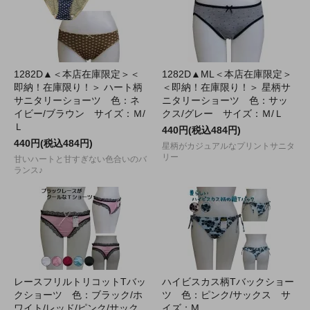
1282D▲＜本店在庫限定＞＜
1282D▲ML＜本店在庫限定＞
即納！在庫限り！＞ ハート柄
＜即納！在庫限り！＞ 星柄サ
サニタリーショーツ 色：ネ
ニタリーショーツ 色：サッ
イビー/ブラウン サイズ：Ｍ/
クス/グレー サイズ：Ｍ/Ｌ
Ｌ
440円(税込484円)
440円(税込484円)
星柄がカジュアルなプリントサニタ
リー
甘いハートと甘すぎない色合いのバ
ランス♪
レースフリルトリコットTバッ
ハイビスカス柄Tバックショー
クショーツ 色：ブラック/ホ
ツ 色：ピンク/サックス サ
ワイト/レッド/ピンク/サック
イズ：M