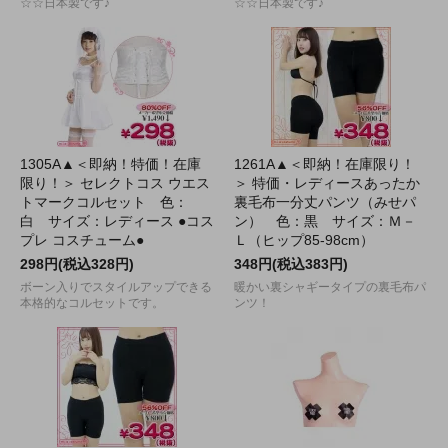
☆☆日本製です♪
☆☆日本製です♪
1305A▲＜即納！特価！在庫
1261A▲＜即納！在庫限り！
限り！＞ セレクトコス ウエス
＞ 特価・レディースあったか
トマークコルセット 色：
裏毛布一分丈パンツ（みせパ
白 サイズ：レディース ●コス
ン） 色：黒 サイズ：Ｍ－
プレ コスチューム●
Ｌ（ヒップ85-98cm）
298円(税込328円)
348円(税込383円)
ボーン入りでスタイルアップできる
暖かい裏シャギータイプの裏毛布パ
本格的なコルセットです。
ンツ！