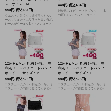
ス サイズ：Ｍ
440円(税込484円)
440円(税込484円)
影絵風ハイビスカス柄プリント生地
の夏らしいTバックショーツ
ウエスト、足ぐりに細幅ラッセルレ
ースフリルたっぷり使った黒の配色
レースがクールなTバックショーツ
1254F▲ML＜即納！特価！在
1254F▲ML＜即納！特価！在
庫限り！＞ ペチコートパンツ
庫限り！＞ ペチコートパンツ
ホワイト サイズ：Ｍ
ホワイト サイズ：Ｌ
480円(税込528円)
480円(税込528円)
コスチュームの下や制服の下等、ミ
コスチュームの下や制服の下等、ミ
ニスカートの内側に見えても安心♪
ニスカートの内側に見えても安心♪