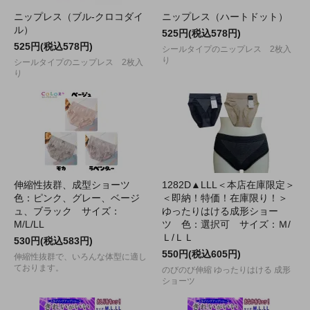
ニップレス（ブル-クロコダイ
ニップレス（ハートドット）
ル）
525円(税込578円)
525円(税込578円)
シールタイプのニップレス 2枚入
り
シールタイプのニップレス 2枚入
り
伸縮性抜群、成型ショーツ
1282D▲LLL＜本店在庫限定＞
色：ピンク、グレー、ベージ
＜即納！特価！在庫限り！＞
ュ、ブラック サイズ：
ゆったりはける成形ショー
M/L/LL
ツ 色：選択可 サイズ：Ｍ/
Ｌ/ＬＬ
530円(税込583円)
550円(税込605円)
伸縮性抜群で、いろんな体型に適し
ております。
のびのび伸縮 ゆったりはける 成形
ショーツ