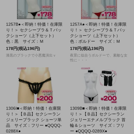
1257B●＜即納！特価！在庫限
1257A●＜即納！特価！在庫限
り！＞ セクシーブラ＆Ｔバッ
り！＞ セクシーブラ＆Ｔバッ
クショーツ（上下セット）
クショーツ（上下セット）
色：黒 サイズ：Ｍ
色：ボルドー サイズ：Ｍ
178円(税込196円)
178円(税込196円)
漆黒のブラックで小悪魔演出ｖ
夜景に似合うボルドーで、素敵な女
性に・・・
1306I■＜即納！特価！在庫限
1309B■＜即納！特価！在庫限
り！＞【Ｂ品】セクシーラン
り！＞【Ｂ品】セクシーラン
ジェリーブラック ショーツ単
ジェリーエナメルブラック 首
品 サイズ：フリー ●QQQQ-
輪＆ショーツ サイズ：フリ
0288X●
ー ●QQQQ-0289X●