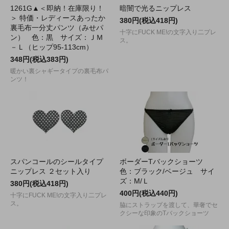
1261G▲＜即納！在庫限り！
暗闇で光るニップレス
＞ 特価・レディースあったか
380円(税込418円)
裏毛布一分丈パンツ（みせパ
十字にFUCK ME!の文字入り二プレ
ン） 色：黒 サイズ：ＪＭ
ス。
－Ｌ（ヒップ95-113cm）
348円(税込383円)
暖かい裏シャギータイプの裏毛布パ
ンツ！
スパンコールのシールタイプ
ボーダーTバックショーツ
ニップレス ２セット入り
色：ブラック/ベージュ サイ
ズ：M/Ｌ
380円(税込418円)
400円(税込440円)
十字にFUCK ME!の文字入り二プレ
ス。
脇にストラップを渡して、華奢でセ
クシーな印象のTバックショーツ