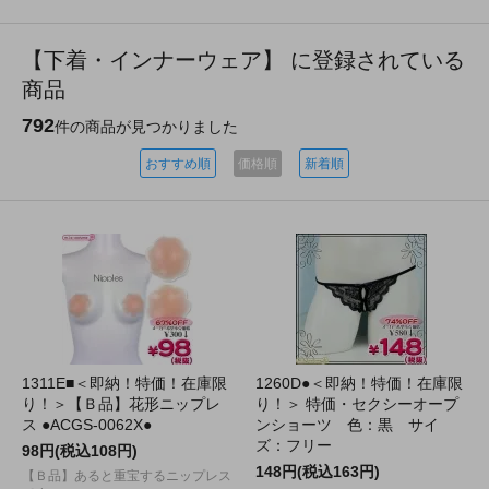
【下着・インナーウェア】 に登録されている
商品
792
件の商品が見つかりました
おすすめ順
価格順
新着順
1311E■＜即納！特価！在庫限
1260D●＜即納！特価！在庫限
り！＞【Ｂ品】花形ニップレ
り！＞ 特価・セクシーオープ
ス ●ACGS-0062X●
ンショーツ 色：黒 サイ
ズ：フリー
98円(税込108円)
148円(税込163円)
【Ｂ品】あると重宝するニップレス