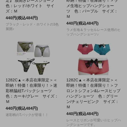
定】 股開きレースショーツ
即納！特価！在庫限り！＞ラ
色：レッド/ホワイト サイ
メ生地ヒップハングショー
ズ：Ｍ
ツ 色：パープル サイズ：
Ｍ
440円(税込484円)
440円(税込484円)
ブラック・レッド・ホワイトの3色
展開♪
ラメ生地＆ラッセルレース使用のヒ
ップハングショーツ♪
1282C▲＜本店在庫限定＞＜
1282C▲＜本店在庫限定＞＜
即納！特価！在庫限り！＞迷
即納！特価！在庫限り！＞フ
彩柄脇紐Tバックショーツ
ロントシフォン&レースヒップ
色：カーキ/グレー サイズ：
ハングショーツ 色：グリー
Ｍ
ン/チェリーピンク サイズ：
Ｍ
440円(税込484円)
440円(税込484円)
迷彩柄のTバックが登場！！
レースとリボンが可愛い☆ヒップハ
ングショーツです。