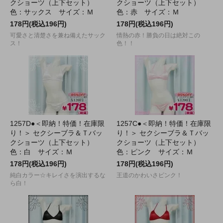
クショーツ（上下セット）
クショーツ（上下セット）
色：サックス サイズ：Ｍ
色：赤 サイズ：Ｍ
178円(税込196円)
178円(税込196円)
可愛さと清楚さを兼ね備えたサック
情熱の赤！勝負の日は絶対この
ス！
色！！
1257D●＜即納！特価！在庫限
1257C●＜即納！特価！在庫限
り！＞ セクシーブラ＆Ｔバッ
り！＞ セクシーブラ＆Ｔバッ
クショーツ（上下セット）
クショーツ（上下セット）
色：白 サイズ：Ｍ
色：ピンク サイズ：Ｍ
178円(税込196円)
178円(税込196円)
純白カラー☆キレイさを演出するな
王道のかわいさピンク！
ら白！