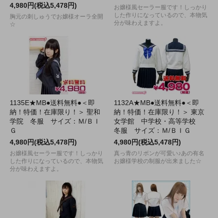
4,980円(税込5,478円)
お嬢様風セーラー服です！しっかり
した作りになっているので、本物気
胸元の刺しゅうでお嬢様オーラ全開
分が味わえますよ。
☆
1135E★MB●送料無料●＜即
1132A★MB●送料無料●＜即
納！特価！在庫限り！＞ 聖和
納！特価！在庫限り！＞ 東京
学院 冬服 サイズ：Ｍ/ＢＩ
女学館 中学校・高等学校
Ｇ
冬服 サイズ：Ｍ/ＢＩＧ
4,980円(税込5,478円)
4,980円(税込5,478円)
お嬢様風セーラー服です！しっかり
真っ青のリボンが可愛い♪あの有名
した作りになっているので、本物気
お嬢様学校の制服が出来ました☆
分が味わえますよ。