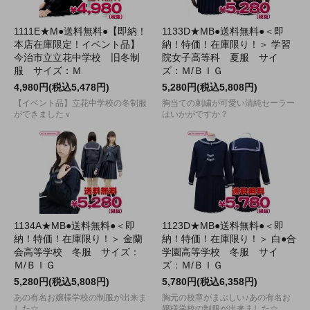
1111E★M●送料無料●【即納！
1133D★MB●送料無料●＜即
本店在庫限定！イベント品】
納！特価！在庫限り！＞ 学習
今治市立立花中学校 旧冬制
院女子高等科 夏服 サイ
服 サイズ：Ｍ
ズ：Ｍ/ＢＩＧ
4,980円(税込5,478円)
5,280円(税込5,808円)
【イベント品】立花中学校の冬制服
胸当ての刺繍が可愛い清純セーラー
ができましたｖ
はいかがですか？
1134A★MB●送料無料●＜即
1123D★MB●送料無料●＜即
納！特価！在庫限り！＞ 金蘭
納！特価！在庫限り！＞ 白●合
会高等学校 冬服 サイズ：
学園高等学校 冬服 サイ
Ｍ/ＢＩＧ
ズ：Ｍ/ＢＩＧ
5,280円(税込5,808円)
5,780円(税込6,358円)
あの有名お嬢様学校の制服が出来ま
胸元の校章がまぶしい♪あの有名お
した☆
嬢様学校の制服が出来ました☆