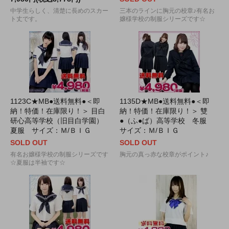
中学生らしく、清楚に長めのスカー
三本のラインに胸元の校章♪有名お
ト丈です。
嬢様学校の制服シリーズです☆
1123C★MB●送料無料●＜即
1135D★MB●送料無料●＜即
納！特価！在庫限り！＞ 目白
納！特価！在庫限り！＞ 雙
研心高等学校（旧目白学園）
●（ふ●ば）高等学校 冬服
夏服 サイズ：Ｍ/ＢＩＧ
サイズ：Ｍ/ＢＩＧ
SOLD OUT
SOLD OUT
有名お嬢様学校の制服シリーズです
胸元の真っ赤な校章がポイント♪
☆夏服は半袖です☆