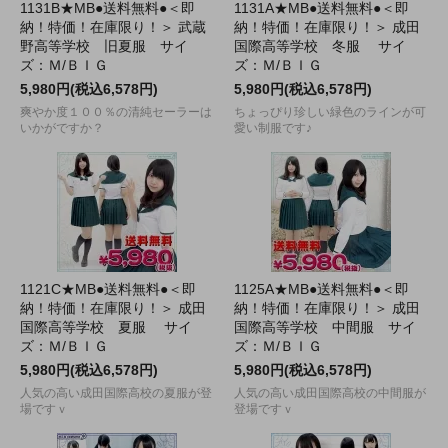
1131B★MB●送料無料●＜即
1131A★MB●送料無料●＜即
納！特価！在庫限り！＞ 武蔵
納！特価！在庫限り！＞ 成田
野高等学校 旧夏服 サイ
国際高等学校 冬服 サイ
ズ：Ｍ/ＢＩＧ
ズ：Ｍ/ＢＩＧ
5,980円(税込6,578円)
5,980円(税込6,578円)
爽やか度１００％の清純セーラーは
ちょっぴり珍しい緑色のラインが可
いかがですか？
愛い制服です♪
1121C★MB●送料無料●＜即
1125A★MB●送料無料●＜即
納！特価！在庫限り！＞ 成田
納！特価！在庫限り！＞ 成田
国際高等学校 夏服 サイ
国際高等学校 中間服 サイ
ズ：Ｍ/ＢＩＧ
ズ：Ｍ/ＢＩＧ
5,980円(税込6,578円)
5,980円(税込6,578円)
人気の高い成田国際高校の夏服が登
人気の高い成田国際高校の中間服が
場ですｖ
登場ですｖ