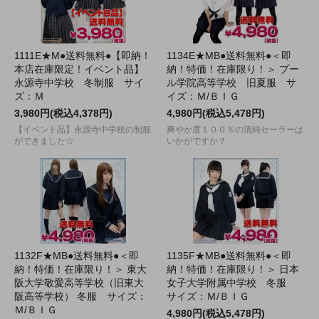
1111E★M●送料無料●【即納！
1134E★MB●送料無料●＜即
本店在庫限定！イベント品】
納！特価！在庫限り！＞ プー
永源寺中学校 冬制服 サイ
ル学院高等学校 旧夏服 サ
ズ：Ｍ
イズ：Ｍ/ＢＩＧ
3,980円(税込4,378円)
4,980円(税込5,478円)
【イベント品】永源寺中学校の制服
爽やか度１００％の清純セーラーは
ができました☆
いかがですか？
1132F★MB●送料無料●＜即
1135F★MB●送料無料●＜即
納！特価！在庫限り！＞ 東大
納！特価！在庫限り！＞ 日本
阪大学敬愛高等学校（旧東大
女子大学附属中学校 冬服
阪高等学校） 冬服 サイズ：
サイズ：Ｍ/ＢＩＧ
Ｍ/ＢＩＧ
4,980円(税込5,478円)