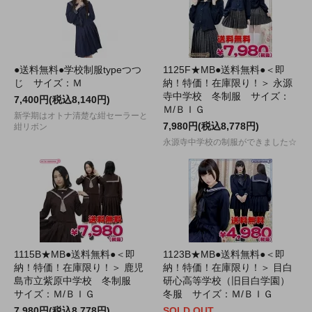
●送料無料●学校制服typeつつ
1125F★MB●送料無料●＜即
じ サイズ：Ｍ
納！特価！在庫限り！＞ 永源
寺中学校 冬制服 サイズ：
7,400円(税込8,140円)
Ｍ/ＢＩＧ
新学期はオトナ清楚な紺セーラーと
7,980円(税込8,778円)
紺リボン
永源寺中学校の制服ができました☆
1115B★MB●送料無料●＜即
1123B★MB●送料無料●＜即
納！特価！在庫限り！＞ 鹿児
納！特価！在庫限り！＞ 目白
島市立紫原中学校 冬制服
研心高等学校（旧目白学園）
サイズ：Ｍ/ＢＩＧ
冬服 サイズ：Ｍ/ＢＩＧ
7,980円(税込8,778円)
SOLD OUT