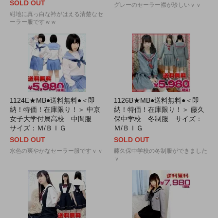
SOLD OUT
グレーのセーラー襟が珍しいｖｖ
紺地に真っ白な衿がはえる清楚なセ
ーラー服ですｗｗ
1124E★MB●送料無料●＜即
1126B★MB●送料無料●＜即
納！特価！在庫限り！＞ 中京
納！特価！在庫限り！＞ 藤久
女子大学付属高校 中間服
保中学校 冬制服 サイズ：
サイズ：Ｍ/ＢＩＧ
Ｍ/ＢＩＧ
SOLD OUT
SOLD OUT
水色の爽やかなセーラー服ですｖｖ
藤久保中学校の冬制服ができました
ｖ