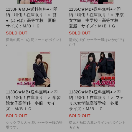
1133F★MB●送料無料●＜即
1135C★MB●送料無料●＜即
納！特価！在庫限り！＞ 雙
納！特価！在庫限り！＞ 東京
●（ふ●ば）高等学校 夏服
女学館 中学校・高等学校
サイズ：Ｍ/ＢＩＧ
夏服 サイズ：Ｍ/ＢＩＧ
SOLD OUT
SOLD OUT
襟元の真っ白な碇マークがポイント
清純な純白セーラー服はいかがです
♪
か？
1133C★MB●送料無料●＜即
1132C★MB●送料無料●＜即
納！特価！在庫限り！＞ 学習
納！特価！在庫限り！＞ フェ
院女子高等科 冬服 サイ
リス女学院高等学校 冬服
ズ：Ｍ/ＢＩＧ
サイズ：Ｍ/ＢＩＧ
SOLD OUT
SOLD OUT
シックで大人っぽいセーラー服の登
襟元と袖口の赤いラインがポイント
場です。
★☆★