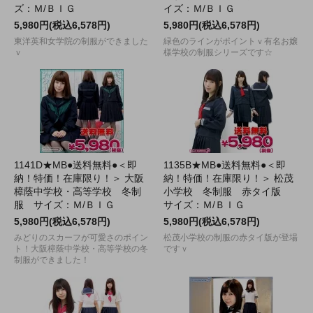
ズ：Ｍ/ＢＩＧ
イズ：Ｍ/ＢＩＧ
5,980円(税込6,578円)
5,980円(税込6,578円)
東洋英和女学院の制服ができました
緑色のラインがポイントｖ有名お嬢
ｖ
様学校の制服シリーズです☆
1141D★MB●送料無料●＜即
1135B★MB●送料無料●＜即
納！特価！在庫限り！＞ 大阪
納！特価！在庫限り！＞ 松茂
樟蔭中学校・高等学校 冬制
小学校 冬制服 赤タイ版
服 サイズ：Ｍ/ＢＩＧ
サイズ：Ｍ/ＢＩＧ
5,980円(税込6,578円)
5,980円(税込6,578円)
みどりのスカーフが可愛さのポイン
松茂小学校の制服の赤タイ版が登場
ト！大阪樟蔭中学校・高等学校の冬
ですｖ
制服ができました！