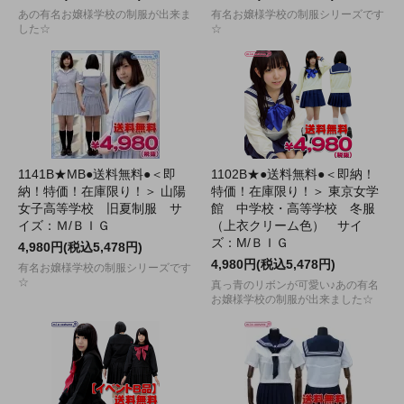
あの有名お嬢様学校の制服が出来ま
有名お嬢様学校の制服シリーズです
した☆
☆
1141B★MB●送料無料●＜即
1102B★●送料無料●＜即納！
納！特価！在庫限り！＞ 山陽
特価！在庫限り！＞ 東京女学
女子高等学校 旧夏制服 サ
館 中学校・高等学校 冬服
イズ：Ｍ/ＢＩＧ
（上衣クリーム色） サイ
ズ：M/ＢＩＧ
4,980円(税込5,478円)
4,980円(税込5,478円)
有名お嬢様学校の制服シリーズです
☆
真っ青のリボンが可愛い♪あの有名
お嬢様学校の制服が出来ました☆