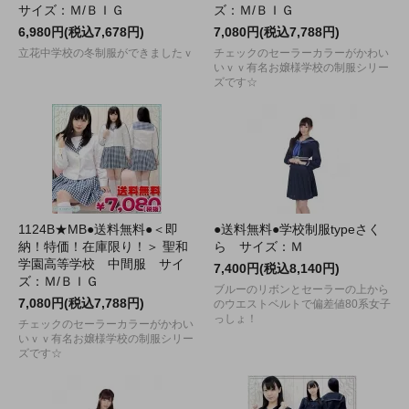
サイズ：Ｍ/ＢＩＧ
ズ：Ｍ/ＢＩＧ
6,980円(税込7,678円)
7,080円(税込7,788円)
立花中学校の冬制服ができましたｖ
チェックのセーラーカラーがかわい
いｖｖ有名お嬢様学校の制服シリー
ズです☆
1124B★MB●送料無料●＜即
●送料無料●学校制服typeさく
納！特価！在庫限り！＞ 聖和
ら サイズ：Ｍ
学園高等学校 中間服 サイ
7,400円(税込8,140円)
ズ：Ｍ/ＢＩＧ
ブルーのリボンとセーラーの上から
7,080円(税込7,788円)
のウエストベルトで偏差値80系女子
っしょ！
チェックのセーラーカラーがかわい
いｖｖ有名お嬢様学校の制服シリー
ズです☆