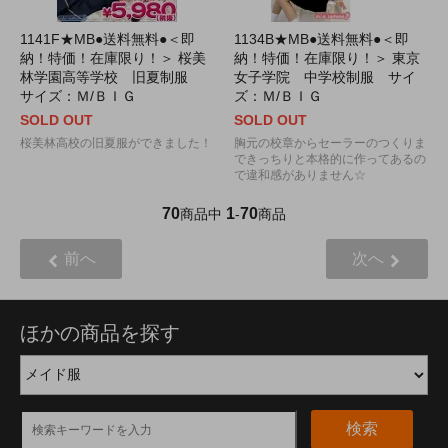
1141F★MB●送料無料●＜即
1134B★MB●送料無料●＜即
納！特価！在庫限り！＞ 桜美
納！特価！在庫限り！＞ 東京
林学園高等学校 旧夏制服
女子学院 中学校制服 サイ
サイズ：Ｍ/ＢＩＧ
ズ：Ｍ/ＢＩＧ
SOLD OUT
SOLD OUT
桜美林高校の旧夏服ができました！
胸元の校章からセーラーのつくりま
できっちりと本格的に作ってあるの
で違和感がありません☆
70
1
70
商品中
-
商品
前へ
次へ
ほかの商品を探す
検索