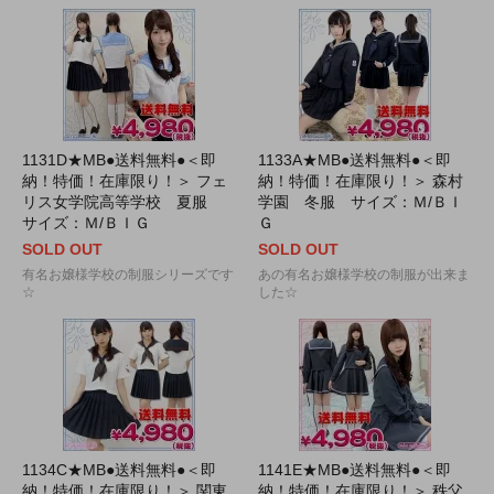
1131D★MB●送料無料●＜即
1133A★MB●送料無料●＜即
納！特価！在庫限り！＞ フェ
納！特価！在庫限り！＞ 森村
リス女学院高等学校 夏服
学園 冬服 サイズ：Ｍ/ＢＩ
サイズ：Ｍ/ＢＩＧ
Ｇ
SOLD OUT
SOLD OUT
有名お嬢様学校の制服シリーズです
あの有名お嬢様学校の制服が出来ま
☆
した☆
1134C★MB●送料無料●＜即
1141E★MB●送料無料●＜即
納！特価！在庫限り！＞ 関東
納！特価！在庫限り！＞ 秩父