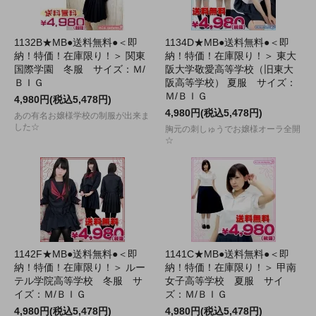
1132B★MB●送料無料●＜即
1134D★MB●送料無料●＜即
納！特価！在庫限り！＞ 関東
納！特価！在庫限り！＞ 東大
国際学園 冬服 サイズ：Ｍ/
阪大学敬愛高等学校（旧東大
ＢＩＧ
阪高等学校） 夏服 サイズ：
Ｍ/ＢＩＧ
4,980円(税込5,478円)
4,980円(税込5,478円)
あの有名お嬢様学校の制服が出来ま
した☆
胸元の刺しゅうでお嬢様オーラ全開
☆
1142F★MB●送料無料●＜即
1141C★MB●送料無料●＜即
納！特価！在庫限り！＞ ルー
納！特価！在庫限り！＞ 甲南
テル学院高等学校 冬服 サ
女子高等学校 夏服 サイ
イズ：Ｍ/ＢＩＧ
ズ：Ｍ/ＢＩＧ
4,980円(税込5,478円)
4,980円(税込5,478円)