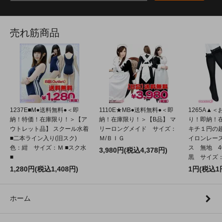
売れ筋商品
1237E■M●送料無料●＜即
1110E★MB●送料無料●＜即
1265A▲
納！特価！在庫限り！＞【ア
納！在庫限り！＞【B品】 マ
り！即納！
ウトレット品】 スクール水着
リーロングメイド サイズ：
キチ１円の
■二本ライン入り(旧スク)
Ｍ/ＢＩＧ
イロンレー
色：紺 サイズ：Ｍ ■スク水
ス 無地 4
3,980円(税込4,378円)
■
黒 サイズ：2
1,280円(税込1,408円)
1円(税込1
ホーム