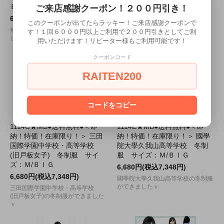
ＢＩＧ
ズ：Ｍ/ＢＩＧ
ご来店感謝クーポン！２００円引き！
6,480円(税込7,128円)
6,680円(税込7,348円)
このクーポンが出てたらラッキー！ご来店感謝クーポンで
修文女子高等学校の夏制服ができま
三田国際学園中学校・高等学校
す！１回６０００円以上ご利用で２００円引きとしてご利
したｖ
(旧戸板女子)の夏制服ができました
用いただけます！リピーター様もご利用可能です！
ｖ
クーポンコード
RAITEN200
コードをコピー
1114C★MB●送料無料●＜即
1114E★MB●送料無料●＜即
納！特価！在庫限り！＞ 三田
納！特価！在庫限り！＞ 國學
国際学園中学校・高等学校
院大學久我山高等学校 冬制
(旧戸板女子) 冬制服 サイ
服 サイズ：Ｍ/ＢＩＧ
ズ：Ｍ/ＢＩＧ
6,680円(税込7,348円)
6,680円(税込7,348円)
國學院大學久我山高等学校の冬制服
ができましたｖ
三田国際学園中学校・高等学校
(旧戸板女子)の冬制服ができました
ｖ