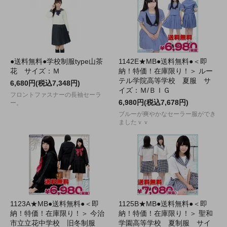
●送料無料●学校制服type山茶
1142E★MB●送料無料●＜即
花 サイズ：Ｍ
納！特価！在庫限り！＞ ルー
テル学院高等学校 夏服 サ
6,680円(税込7,348円)
イズ：Ｍ/ＢＩＧ
フロントファスナーの長袖セーラ
6,980円(税込7,678円)
ー。
ブルーが爽やかなセーラー服ができ
ましたｖｖ
1123A★MB●送料無料●＜即
1125B★MB●送料無料●＜即
納！特価！在庫限り！＞ 今治
納！特価！在庫限り！＞ 聖和
市立立花中学校 旧冬制服
学園高等学校 夏制服 サイ