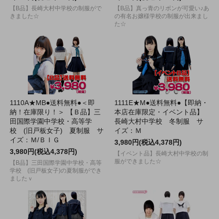
【B品】長崎大村中学校の制服がで
【B品】真っ青のリボンが可愛い♪あ
きました☆
の有名お嬢様学校の制服が出来まし
た☆
1110A★MB●送料無料●＜即
1111E★M●送料無料●【即納・
納！在庫限り！＞ 【Ｂ品】三
本店在庫限定・イベント品】
田国際学園中学校・高等学
長崎大村中学校 冬制服 サ
校 (旧戸板女子) 夏制服 サ
イズ：Ｍ
イズ：Ｍ/ＢＩＧ
3,980円(税込4,378円)
3,980円(税込4,378円)
【イベント品】長崎大村中学校の制
服ができました☆
【B品】三田国際学園中学校・高等
学校 (旧戸板女子)の夏制服ができ
ましたｖ