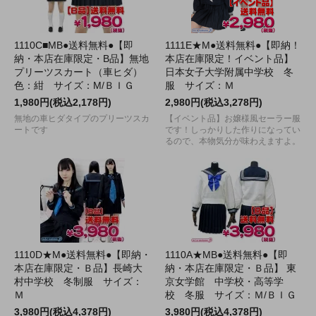
1110C■MB●送料無料●【即
1111E★M●送料無料●【即納！
納・本店在庫限定・B品】無地
本店在庫限定！イベント品】
プリーツスカート（車ヒダ）
日本女子大学附属中学校 冬
色：紺 サイズ：M/ＢＩＧ
服 サイズ：Ｍ
1,980円(税込2,178円)
2,980円(税込3,278円)
無地の車ヒダタイプのプリーツスカ
【イベント品】お嬢様風セーラー服
ートです
です！しっかりした作りになってい
るので、本物気分が味わえますよ。
1110D★M●送料無料●【即納・
1110A★MB●送料無料●【即
本店在庫限定・Ｂ品】長崎大
納・本店在庫限定・Ｂ品】 東
村中学校 冬制服 サイズ：
京女学館 中学校・高等学
Ｍ
校 冬服 サイズ：Ｍ/ＢＩＧ
3,980円(税込4,378円)
3,980円(税込4,378円)