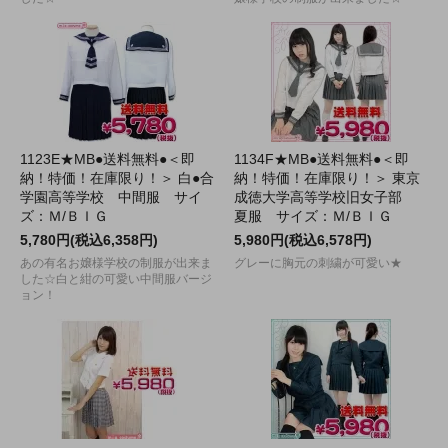
1123E★MB●送料無料●＜即
1134F★MB●送料無料●＜即
納！特価！在庫限り！＞ 白●合
納！特価！在庫限り！＞ 東京
学園高等学校 中間服 サイ
成徳大学高等学校旧女子部
ズ：Ｍ/ＢＩＧ
夏服 サイズ：Ｍ/ＢＩＧ
5,780円(税込6,358円)
5,980円(税込6,578円)
あの有名お嬢様学校の制服が出来ま
グレーに胸元の刺繍が可愛い★
した☆白と紺の可愛い中間服バージ
ョン！