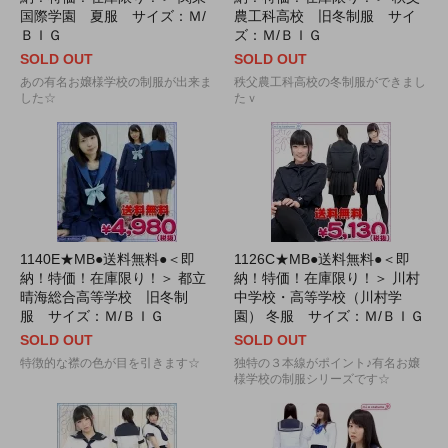
国際学園 夏服 サイズ：Ｍ/
農工科高校 旧冬制服 サイ
ＢＩＧ
ズ：Ｍ/ＢＩＧ
SOLD OUT
SOLD OUT
あの有名お嬢様学校の制服が出来ま
秩父農工科高校の冬制服ができまし
した☆
たｖ
1140E★MB●送料無料●＜即
1126C★MB●送料無料●＜即
納！特価！在庫限り！＞ 都立
納！特価！在庫限り！＞ 川村
晴海総合高等学校 旧冬制
中学校・高等学校（川村学
服 サイズ：Ｍ/ＢＩＧ
園） 冬服 サイズ：Ｍ/ＢＩＧ
SOLD OUT
SOLD OUT
特徴的な襟の色が目を引きます☆
独特の３本線がポイント♪有名お嬢
様学校の制服シリーズです☆