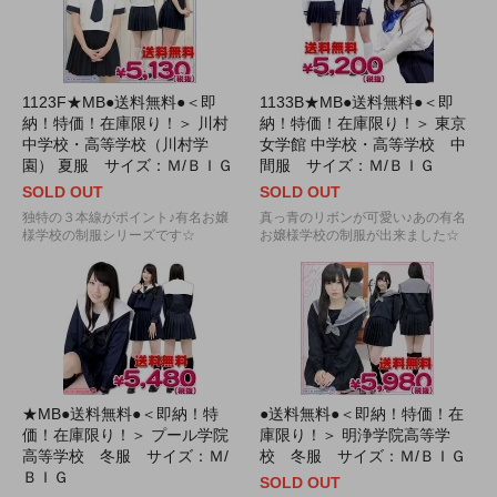
1123F★MB●送料無料●＜即
1133B★MB●送料無料●＜即
納！特価！在庫限り！＞ 川村
納！特価！在庫限り！＞ 東京
中学校・高等学校（川村学
女学館 中学校・高等学校 中
園） 夏服 サイズ：Ｍ/ＢＩＧ
間服 サイズ：Ｍ/ＢＩＧ
SOLD OUT
SOLD OUT
独特の３本線がポイント♪有名お嬢
真っ青のリボンが可愛い♪あの有名
様学校の制服シリーズです☆
お嬢様学校の制服が出来ました☆
★MB●送料無料●＜即納！特
●送料無料●＜即納！特価！在
価！在庫限り！＞ プール学院
庫限り！＞ 明浄学院高等学
高等学校 冬服 サイズ：Ｍ/
校 冬服 サイズ：Ｍ/ＢＩＧ
ＢＩＧ
SOLD OUT