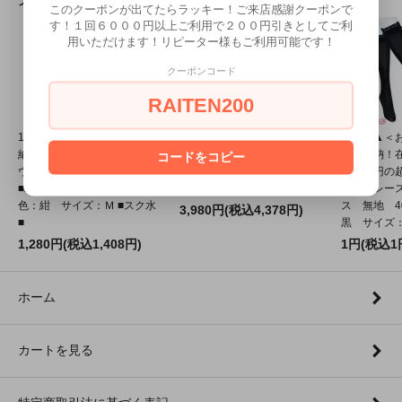
このクーポンが出てたらラッキー！ご来店感謝クーポンで
す！１回６０００円以上ご利用で２００円引きとしてご利
用いただけます！リピーター様もご利用可能です！
クーポンコード
RAITEN200
1237E■M●送料無料●＜即
1110E★MB●送料無料●＜即
1265A▲
納！特価！在庫限り！＞【ア
納！在庫限り！＞【B品】 マ
り！即納！
コードをコピー
ウトレット品】 スクール水着
リーロングメイド サイズ：
キチ１円の
■二本ライン入り(旧スク)
Ｍ/ＢＩＧ
イロンレー
色：紺 サイズ：Ｍ ■スク水
ス 無地 4
3,980円(税込4,378円)
■
黒 サイズ：2
1,280円(税込1,408円)
1円(税込1
ホーム
カートを見る