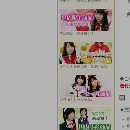
即納ＯＫ！在庫がある商品！！
本店限定！在庫稀少！
イベント着用済み・訳ありB品
◆ご
送付
大特価！セール商品♪
★注