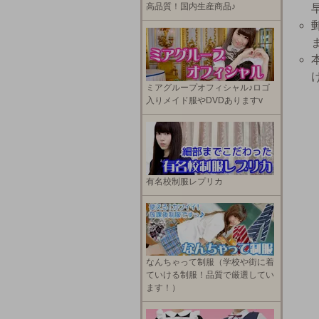
高品質！国内生産商品♪
ミアグループオフィシャル♪ロゴ
入りメイド服やDVDありますv
有名校制服レプリカ
なんちゃって制服（学校や街に着
ていける制服！品質で厳選してい
ます！）