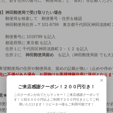
また、必ず住所の後ろに「郵便局名」と「留め」を記載くださ
例】神田郵便局で受け取りたい場合
郵便局を検索して 郵便番号・住所を確認
神田郵便局住所→〒101-8799 東京都千代田区神田淡路町
郵便番号に 1018799 を記入
都道府県に 東京都 を記入
住所１に 千代田区神田淡路町２－１２ を記入
住所２に
神田郵便局留め
を記入（神田郵便局留 でも大
希望郵便局の住所や郵便局名、留めの記載が無い（止めや停め
先に不備がある場合、お荷物はお客様情報住所に送付となりま
×
ご来店感謝クーポン！２００円引き！
このクーポンが出てたらラッキー！ご来店感謝クーポンで
意★
す！１回６０００円以上ご利用で２００円引きとしてご利
郵便局で商品を受け取る際、免許証などの身分証明書の提示が
用いただけます！リピーター様もご利用可能です！
郵便局の保管期限は
１０日間
です。保管期間が経過するとお客
クーポンコード