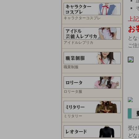
キャラクターコスプレ
上記
お
とな
アイドルレプリカ
ご注
職業制服
ロリータ服
ミリタリー
受け
どな