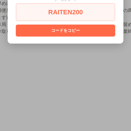
早めに受け取りに行ってください。
郵便局に到着しても、到着通知はございません。当社出荷時の
RAITEN200
ます追跡番号で追跡サービスをご確認ください。
本局（ゆうゆう窓口が併設されている郵便局）以外の郵便局留
コードをコピー
け取りいただけない場合がございます。ご希望の郵便局の営業