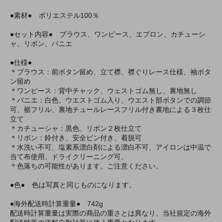
●素材● ポリエステル100％
●セット内容● ブラウス、ワンピース、エプロン、カチューシ
ャ、リボン、パニエ
●仕様●
＊ブラウス：前ボタン留め、立て襟、襟ぐりレース仕様、袖ボタ
ン留め
＊ワンピース：背中チャック、ウェストゴム無し、裏地無し
＊パニエ：白色、ウエストゴム入り、ウエスト部ボタンでの調節
可、裾フリル、裏地チュールレースフリル付き裏地による３枚仕
立て
＊カチューシャ：黒色、リボン２枚仕立て
＊リボン：鈴付き、安全ピン付き、着脱可
＊水洗い不可、塩素系漂白剤による漂白不可、アイロンは中温で
当て布使用、ドライクリーニング可。
＊色落ちの可能性があります。ご注意ください。
●色● 色は写真と同じものになります。
●海外配送時計算重量● 742g
配送時計算重量は実際の商品の重さとは異なり、当社規定の海外