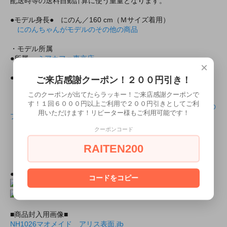
配送時等の送料自動計算に使う重量となります。
●モデル身長● にのん／160 cm（Ｍサイズ着用）
にのんちゃんがモデルのその他の商品
・モデル所属
●所属
ミアカフェ東京店
×
ミアリラ＆フォト東京店
●ミアコスの所属モデルと上記の店舗で会えちゃいます！
ご来店感謝クーポン！２００円引き！
このクーポンが出てたらラッキー！ご来店感謝クーポンで
・所属店舗のモデルプロフィール
す！１回６０００円以上ご利用で２００円引きとしてご利
にのんちゃんのミアカフェ・ミアリラ＆フォト東京店共通の
用いただけます！リピーター様もご利用可能です！
プロフィール
クーポンコード
・出勤情報（モデルさんが出勤していれば会えるかも！？）
ミアカフェ・ミアリラ＆フォト東京店共通
RAITEN200
（ミアカフェ東京店は出勤情報非公開です）
●上記モデルの撮影随時受付中！
２０分３０００円より！
コードをコピー
■商品封入用画像■
NH1026マオメイド アリス表面.jlb