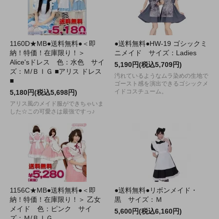
1160D★MB●送料無料●＜即
●送料無料●HW-19 ゴシックミ
納！特価！在庫限り！＞
ニメイド サイズ：Ladies
Alice'sドレス 色：水色 サイ
5,190円(税込5,709円)
ズ：Ｍ/ＢＩＧ ■アリス ドレス
汚れているようなムラ染めの生地で
■
ゴースト感を演出できるゴシックメ
イドコスチューム。
5,180円(税込5,698円)
アリス風のメイド服ができちゃいま
した☆この可愛さは最強ですっ♪
1156C★MB●送料無料●＜即
●送料無料●リボンメイド・
納！特価！在庫限り！＞ 乙女
黒 サイズ：Ｍ
メイド 色：ピンク サイ
5,600円(税込6,160円)
ズ：Ｍ/ＢＩＧ