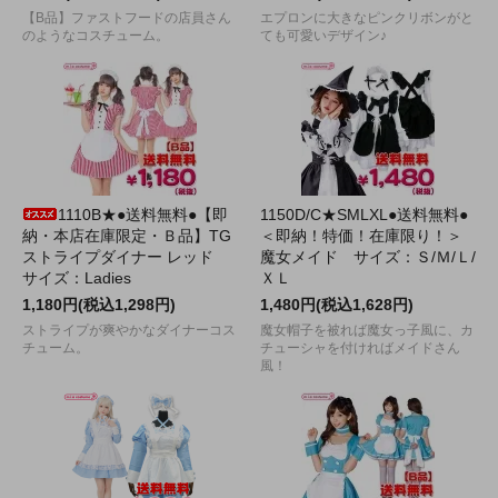
【B品】ファストフードの店員さん
エプロンに大きなピンクリボンがと
のようなコスチューム。
ても可愛いデザイン♪
1110B★●送料無料●【即
1150D/C★SMLXL●送料無料●
納・本店在庫限定・Ｂ品】TG
＜即納！特価！在庫限り！＞
ストライプダイナー レッド
魔女メイド サイズ：Ｓ/Ｍ/Ｌ/
サイズ：Ladies
ＸＬ
1,180円(税込1,298円)
1,480円(税込1,628円)
ストライプが爽やかなダイナーコス
魔女帽子を被れば魔女っ子風に、カ
チューム。
チューシャを付ければメイドさん
風！