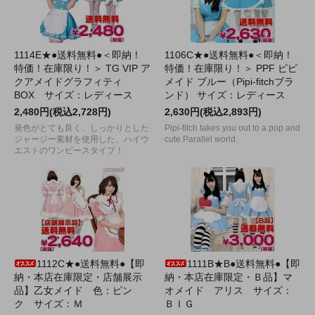
1114E★●送料無料●＜即納！
1106C★●送料無料●＜即納！
特価！在庫限り！＞ TG VIP ア
特価！在庫限り！＞ PPF ピピ
クアメイドグラフィティ
メイド ブルー（Pipi-fitchブラ
BOX サイズ：レディース
ンド） サイズ：レディース
2,480円(税込2,728円)
2,630円(税込2,893円)
発色がとても良く、しっかりとした
Pipi-fitch takes you out to a pop and
ジャージー素材を使用した、ハイウ
cute Parallel world.
エストのワンピースタイプ！
1112C★●送料無料●【即
1111B★B●送料無料●【即
納・本店在庫限定・店舗展示
納・本店在庫限定・Ｂ品】マ
品】乙女メイド 色：ピン
オメイド アリス サイズ：
ク サイズ：Ｍ
ＢＩＧ