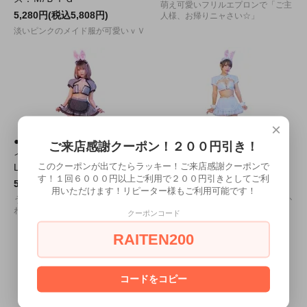
萌え可愛いフリルエプロンで「ご主
5,280円(税込5,808円)
人様、お帰りニャさい☆」
淡いピンクのメイド服が可愛いｖＶ
×
●送料無料●SugarWhip うさメ
●送料無料●SugarWhip うさメ
ご来店感謝クーポン！２００円引き！
イド ビターピンク サイズ：
イド ミルクソーダ サイズ：
このクーポンが出てたらラッキー！ご来店感謝クーポンで
Ladies
Ladies
す！１回６０００円以上ご利用で２００円引きとしてご利
5,690円(税込6,259円)
5,690円(税込6,259円)
用いただけます！リピーター様もご利用可能です！
うさ耳とギンガムチェックがゆめか
うさ耳とギンガムチェックがゆめか
わいいメイド衣装。
わいいメイド衣装。
クーポンコード
RAITEN200
コードをコピー