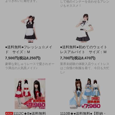
よりきれいに魅せます。
して他のインナーを合わせるアレン
ジもオススメ！
●送料無料●フレッシュ☆メイ
●送料無料●初めてのウェイト
ド サイズ：Ｍ
レスアルバイト サイズ：Ｍ
7,500円(税込8,250円)
7,700円(税込8,470円)
豪華な刺しゅうレースで愛されオー
業界未経験の体験入店ウェイトレス
ラ満点の人気黒メイド♪
はご自慢の制服を着て、今日も大忙
し♪
1112C★B●送料無料
1110B★●送料無料●【即納・