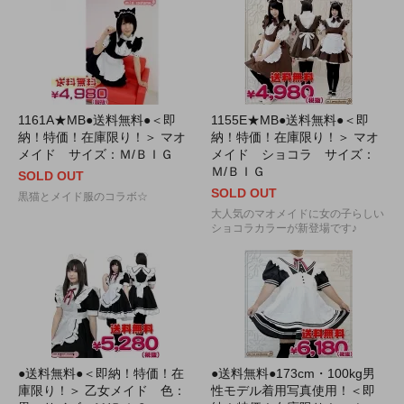
1161A★MB●送料無料●＜即
1155E★MB●送料無料●＜即
納！特価！在庫限り！＞ マオ
納！特価！在庫限り！＞ マオ
メイド サイズ：Ｍ/ＢＩＧ
メイド ショコラ サイズ：
Ｍ/ＢＩＧ
SOLD OUT
SOLD OUT
黒猫とメイド服のコラボ☆
大人気のマオメイドに女の子らしい
ショコラカラーが新登場です♪
●送料無料●＜即納！特価！在
●送料無料●173cm・100kg男
庫限り！＞ 乙女メイド 色：
性モデル着用写真使用！＜即