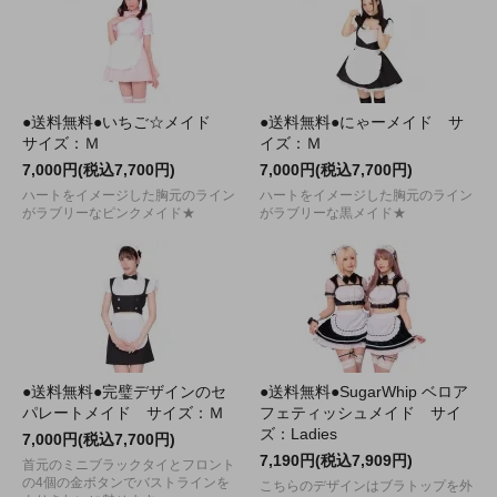
●送料無料●いちご☆メイド
●送料無料●にゃーメイド サ
サイズ：Ｍ
イズ：Ｍ
7,000円(税込7,700円)
7,000円(税込7,700円)
ハートをイメージした胸元のライン
ハートをイメージした胸元のライン
がラブリーなピンクメイド★
がラブリーな黒メイド★
●送料無料●完璧デザインのセ
●送料無料●SugarWhip ベロア
パレートメイド サイズ：Ｍ
フェティッシュメイド サイ
ズ：Ladies
7,000円(税込7,700円)
7,190円(税込7,909円)
首元のミニブラックタイとフロント
の4個の金ボタンでバストラインを
こちらのデザインはブラトップを外