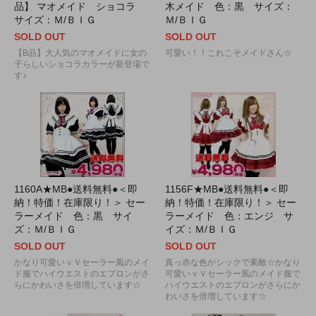
品】 マオメイド ショコラ
木メイド 色：黒 サイズ：
サイズ：Ｍ/ＢＩＧ
Ｍ/ＢＩＧ
SOLD OUT
SOLD OUT
【B品】大人気のマオメイドに女の
可愛い！！これこそメイドさん☆
子らしいショコラカラーが新登場で
す♪
1160A★MB●送料無料●＜即
1156F★MB●送料無料●＜即
納！特価！在庫限り！＞ セー
納！特価！在庫限り！＞ セー
ラーメイド 色：黒 サイ
ラーメイド 色：エンジ サ
ズ：Ｍ/ＢＩＧ
イズ：Ｍ/ＢＩＧ
SOLD OUT
SOLD OUT
かなり可愛いｖＶセーラー風のメイ
真っ赤な色がシックで素敵☆かなり
ド服でハイウエストのエプロンがさ
可愛いｖＶセーラー風のメイド服で
らにかわいさを倍増しています☆
ハイウエストのエプロンがさらにか
わいさを倍増しています☆