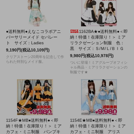
●送料無料●えなこコラボアニ
1162BA★●送料無料●＜即
バーサリーメイド セパレー
納！特価！在庫限り！＞ ミア
ト サイズ：Ladies
リラクゼーション制服 色：
黒 サイズ：Ｓ/Ｍ/Ｌ/ＢＩＧ
9,190円(税込10,109円)
9,980円(税込10,978円)
クリアストーン20周年を記念して作
られた特別なメイド服。
ついに登場！ミアグループオフィシ
ャル商品・ミアリラクゼーションの
制服です★
1154F★MB●送料無料●＜即
1154E★MB●送料無料●＜即
納！特価！在庫限り！＞ ミア
納！特価！在庫限り！＞ ミア
カフェ・ミニ制服 パンプキ
カフェ・ミニ制服 アリス