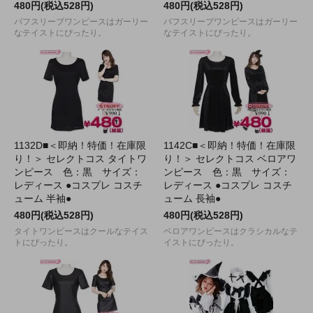
480円(税込528円)
480円(税込528円)
パフスリーブワンピースはガーリー
パフスリーブワンピースはガーリー
なテイストにぴったり。
なテイストにぴったり。
1132D■＜即納！特価！在庫限
1142C■＜即納！特価！在庫限
り！＞ セレクトコス タイトワ
り！＞ セレクトコス ベロアワ
ンピース 色：黒 サイズ：
ンピース 色：黒 サイズ：
レディース ●コスプレ コスチ
レディース ●コスプレ コスチ
ューム 半袖●
ューム 長袖●
480円(税込528円)
480円(税込528円)
タイトワンピースはクールなテイス
ベロアワンピースはクラシカルなテ
トにぴったり。
イストにぴったり。