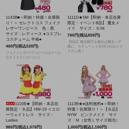
1143B■＜即納！特価！在庫限
1111D★SM【即納・本店在庫
り！＞ セレクトコス フェイク
限定・イベントB品】 魔女メ
レザーワンピース 色：黒
イド サイズ：Ｓ/Ｍ
サイズ：レディース ●コスプレ
780円(税込858円)
コスチューム 半袖●
【B品】魔女帽子を被れば魔女っ子
480円(税込528円)
風に、カチューシャを付ければメイ
ドさん風！
フェイクレザーワンピースはクール
なテイストにぴったり。
1110B★【即納・本店在
1113B★●送料無料●＜即納！
庫限定・Ｂ品】HW-19 イエロ
特価！在庫限り！＞【Ｂ品】
ーウェイトレス サイズ：
NYW ピンクメイド サイ
Ladies
ズ：Ｍ（女性Ｌサイズ相当）
980円(税込1,078円)
1,000円(税込1,100円)