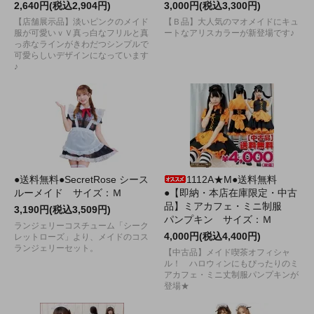
2,640円(税込2,904円)
3,000円(税込3,300円)
【店舗展示品】淡いピンクのメイド
【Ｂ品】大人気のマオメイドにキュ
服が可愛いｖＶ真っ白なフリルと真
ートなアリスカラーが新登場です♪
っ赤なラインがきわだつシンプルで
可愛らしいデザインになっています
♪
●送料無料●SecretRose シース
1112A★M●送料無料
ルーメイド サイズ：Ｍ
●【即納・本店在庫限定・中古
品】ミアカフェ・ミニ制服
3,190円(税込3,509円)
パンプキン サイズ：Ｍ
ランジェリーコスチューム「シーク
4,000円(税込4,400円)
レットローズ」より、メイドのコス
ランジェリーセット。
【中古品】メイド喫茶オフィシャ
ル！ ハロウィンにもぴったりのミ
アカフェ・ミニ丈制服パンプキンが
登場★