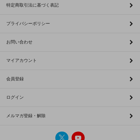
特定商取引法に基づく表記
プライバシーポリシー
お問い合わせ
マイアカウント
会員登録
ログイン
メルマガ登録・解除