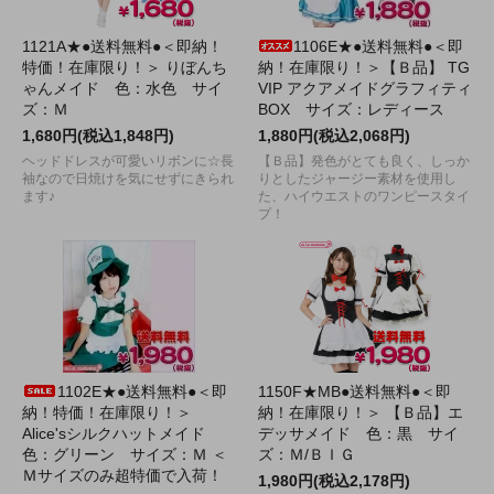
1121A★●送料無料●＜即納！
1106E★●送料無料●＜即
特価！在庫限り！＞ りぼんち
納！在庫限り！＞【Ｂ品】 TG
ゃんメイド 色：水色 サイ
VIP アクアメイドグラフィティ
ズ：Ｍ
BOX サイズ：レディース
1,680円(税込1,848円)
1,880円(税込2,068円)
ヘッドドレスが可愛いリボンに☆長
【Ｂ品】発色がとても良く、しっか
袖なので日焼けを気にせずにきられ
りとしたジャージー素材を使用し
ます♪
た、ハイウエストのワンピースタイ
プ！
1102E★●送料無料●＜即
1150F★MB●送料無料●＜即
納！特価！在庫限り！＞
納！在庫限り！＞ 【Ｂ品】エ
Alice'sシルクハットメイド
デッサメイド 色：黒 サイ
色：グリーン サイズ：Ｍ ＜
ズ：Ｍ/ＢＩＧ
Ｍサイズのみ超特価で入荷！
1,980円(税込2,178円)