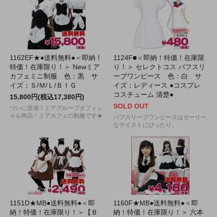
1162EF★●送料無料●＜即納！
1124F■＜即納！特価！在庫限
特価！在庫限り！＞ Newミア
り！＞ セレクトコス パフスリ
カフェミニ制服 色：黒 サ
ーブワンピース 色：白 サ
イズ：Ｓ/Ｍ/Ｌ/ＢＩＧ
イズ：レディース ●コスプレ
コスチューム 清楚●
15,800円(税込17,380円)
SOLD OUT
ついに登場！ミアグループオフィシ
ャル商品・ミアカフェの制服です★
パフスリーブワンピースはガーリー
なテイストにぴったり。
1151D★MB●送料無料●＜即
1160F★MB●送料無料●＜即
納！特価！在庫限り！＞【Ｂ
納！特価！在庫限り！＞ 六本