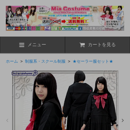
メニュー
カートを見る
ホーム
>
制服系・スクール制服
>
★セーラー服セット★