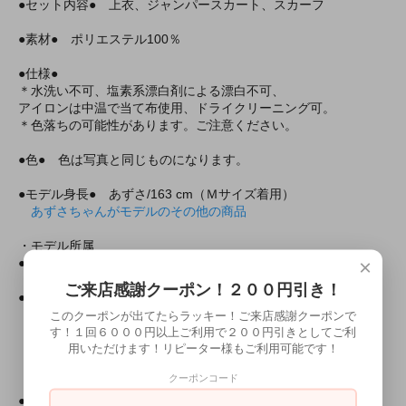
●セット内容● 上衣、ジャンパースカート、スカーフ
●素材● ポリエステル100％
●仕様●
＊水洗い不可、塩素系漂白剤による漂白不可、
アイロンは中温で当て布使用、ドライクリーニング可。
＊色落ちの可能性があります。ご注意ください。
●色● 色は写真と同じものになります。
●モデル身長● あずさ/163 cm（Ｍサイズ着用）
あずさちゃんがモデルのその他の商品
・モデル所属
×
●所属
ミアカフェ東京店
ミアリラ＆フォト東京店
ご来店感謝クーポン！２００円引き！
●ミアコスの所属モデルと上記の店舗で会えちゃいます！
このクーポンが出てたらラッキー！ご来店感謝クーポンで
す！１回６０００円以上ご利用で２００円引きとしてご利
・出勤情報（モデルさんが出勤していれば会えるかも！？）
用いただけます！リピーター様もご利用可能です！
ミアカフェ・ミアリラ＆フォト東京店共通
（ミアカフェ東京店は出勤情報非公開です）
クーポンコード
●上記モデルの撮影随時受付中！
２０分３０００円より！