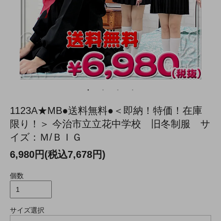
1123A★MB●送料無料●＜即納！特価！在庫
限り！＞ 今治市立立花中学校 旧冬制服 サ
イズ：Ｍ/ＢＩＧ
6,980円(税込7,678円)
個数
サイズ選択