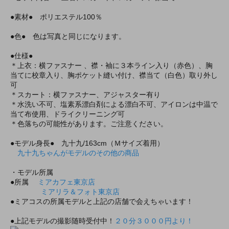
●素材● ポリエステル100％
●色● 色は写真と同じになります。
●仕様●
＊上衣：横ファスナー 、襟・袖に３本ライン入り（赤色）、胸
当てに校章入り、胸ポケット縫い付け、襟当て（白色）取り外し
可
＊スカート：横ファスナー、アジャスター有り
＊水洗い不可、塩素系漂白剤による漂白不可、アイロンは中温で
当て布使用、ドライクリーニング可
＊色落ちの可能性があります。ご注意ください。
●モデル身長● 九十九/163cm（Ｍサイズ着用）
九十九ちゃんがモデルのその他の商品
・モデル所属
●所属
ミアカフェ東京店
ミアリラ＆フォト東京店
●ミアコスの所属モデルと上記の店舗で会えちゃいます！
●上記モデルの撮影随時受付中！
２０分３０００円より！