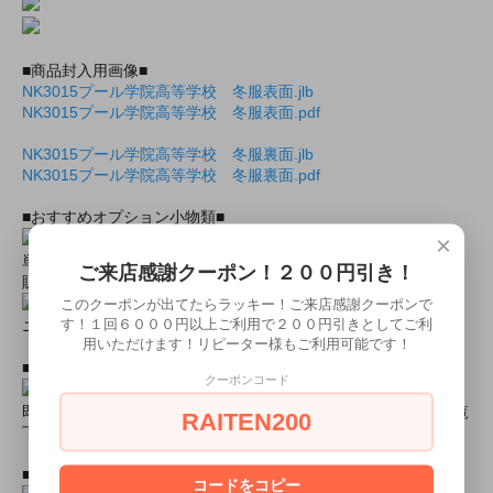
■商品封入用画像■
NK3015プール学院高等学校 冬服表面.jlb
NK3015プール学院高等学校 冬服表面.pdf
NK3015プール学院高等学校 冬服裏面.jlb
NK3015プール学院高等学校 冬服裏面.pdf
■おすすめオプション小物類■
×
単品カチューシャやネコ耳などの小物類（1000円程度より多数
ご来店感謝クーポン！２００円引き！
販売中）
このクーポンが出てたらラッキー！ご来店感謝クーポンで
す！１回６０００円以上ご利用で２００円引きとしてご利
ニーハイソックス、タイツなど（500円より多数販売中！）
用いただけます！リピーター様もご利用可能です！
■すぐに商品が欲しい！！という方■
クーポンコード
即日配達商品一覧がございますので、よろしければそちらをご覧
RAITEN200
下さいませ。
■とにかく安くて高品質な商品が欲しい！という方■
コードをコピー