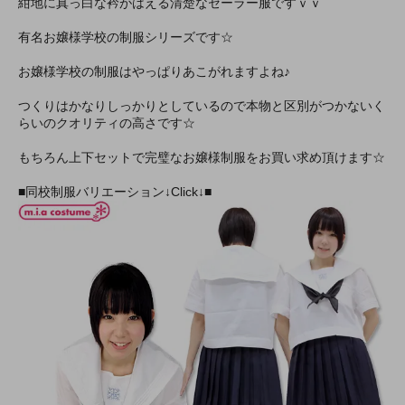
紺地に真っ白な衿がはえる清楚なセーラー服ですｖｖ
有名お嬢様学校の制服シリーズです☆
お嬢様学校の制服はやっぱりあこがれますよね♪
つくりはかなりしっかりとしているので本物と区別がつかないく
らいのクオリティの高さです☆
もちろん上下セットで完璧なお嬢様制服をお買い求め頂けます☆
■同校制服バリエーション↓Click↓■