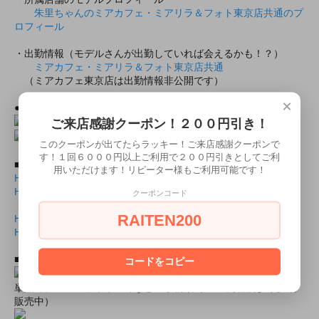
朱里ちゃんのミアカフェ・ミアリラ＆フォト東京店共通のプ
ロフィール
・出勤情報（モデルさんが出勤していれば会えるかも！？）
ミアカフェ・ミアリラ＆フォト東京店共通
（ミアカフェ東京店は出勤情報非公開です）
×
●上記モデルの撮影随時受付中！
２０分３０００円より！
ご来店感謝クーポン！２００円引き！
このクーポンが出てたらラッキー！ご来店感謝クーポンで
す！１回６０００円以上ご利用で２００円引きとしてご利
■商品封入用画像■
用いただけます！リピーター様もご利用可能です！
HB6021ロングスリーブレオタード 白表面.jlb
HB6021ロングスリーブレオタード 白表面.pdf
クーポンコード
RAITEN200
HB6021ロングスリーブレオタード 白裏面.jlb
HB6021ロングスリーブレオタード 白裏面.pdf
■おすすめオプション小物類■
コードをコピー
単品カチューシャやネコ耳などの小物類（1000円程度より多数
販売中）