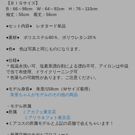
【ＢＩＧサイズ】
B：66～98cm W：64～92cm H：76～110cm
袖丈：55cm 着丈：56cm
●セット内容● レオタード単品
●素材● ポリエステル80％、ポリウレタン20％
●色● 色は写真と同じものになります。
●仕様●
＊低温水洗い可、塩素系漂白剤による漂白不可、アイロンは中温
で当て布使用、ドライクリーニング可
＊色落ちの可能性があります。ご注意ください。
●モデル身長● 朱里/158cm（Ｍサイズ着用）
朱里ちゃんがモデルのその他の商品
・モデル所属
●所属
ミアカフェ東京店
ミアリラ＆フォト東京店
●ミアコスの所属モデルと上記の店舗で会えちゃいます！
・所属店舗のモデルプロフィール