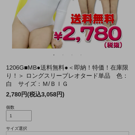
1206G■MB●送料無料●＜即納！特価！在庫限
り！＞ ロングスリーブレオタード単品 色：
白 サイズ：Ｍ/ＢＩＧ
2,780円(税込3,058円)
個数
サイズ選択