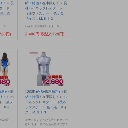
り！＞ 長
納！特価！在庫限り！＞ 長
タード
袖ハイネックレオタード
 色：青
（後ファスナー） 色：金
サイズ：Ｍ/ＢＩＧ
ード♪
ハイレグ長袖のレオタード♪
728円)
2,480円(税込2,728円)
料無料●＜即
1203D■MB●送料無料●＜即
り！＞ ハ
納！特価！在庫限り！＞ ハ
ド（後フ
イネックレオタード（後ろ
青 サイ
ファスナー） 色：銀 サイ
ズ：Ｍ/ＢＩＧ
で悩殺度
エナメルのような光沢のセクシー
なレオタードに新色が登場です！