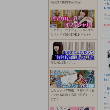
高品質！国内生産商品♪
ド単
Ｍ/
体に
ンが
2,
ミアグループオフィシャル♪ロゴ
入りメイド服やDVDありますv
有名校制服レプリカ
12
納！
カー
（後
なんちゃって制服（学校や街に着
サイ
ていける制服！品質で厳選してい
■
ます！）
スカ
ター