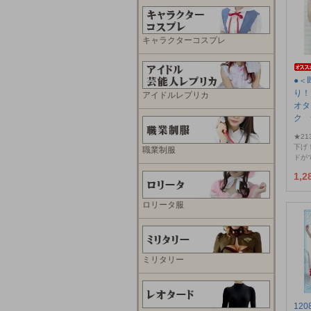
キャラクターコスプレ
●＜
り！
アイドルレプリカ
オタ
ク 
★21
下げ
職業制服
ドが
1,
ロリータ服
ミリタリー
12