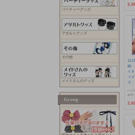
2,
パーティーグッズ
アダルトグッズ
その他
11
納・
イネ
ァス
メイドさんのグッズ
ズ：
ハイ
めサ
2,