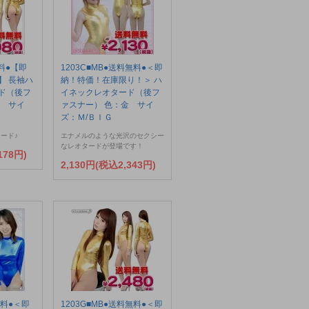
無料●【即
1203C■MB●送料無料●＜即
】 長袖ハ
納！特価！在庫限り！＞ ハ
ド（後フ
イネックレオタード（後フ
金 サイ
ァスナー） 色：金 サイ
ズ：Ｍ/ＢＩＧ
ード♪
エナメルのような光沢のセクシー
なレオタードが登場です！
178円)
2,130円(税込2,343円)
無料●＜即
1203G■MB●送料無料●＜即