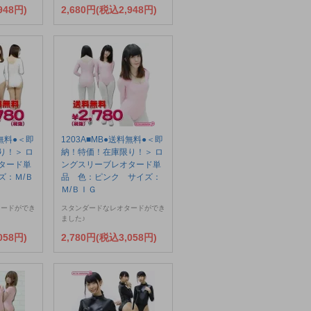
948円)
2,680円(税込2,948円)
料無料●＜即
1203A■MB●送料無料●＜即
り！＞ ロ
納！特価！在庫限り！＞ ロ
タード単
ングスリーブレオタード単
ズ：Ｍ/Ｂ
品 色：ピンク サイズ：
Ｍ/ＢＩＧ
タードができ
スタンダードなレオタードができ
ました♪
058円)
2,780円(税込3,058円)