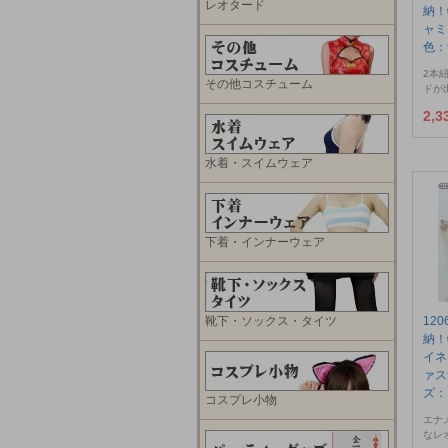
レオタード
納！
ャ
色：
2本
その他コスチューム
ドが
2,
水着・スイムウェア
下着・インナーウェア
靴下・ソックス・タイツ
12
納！
イネ
ァス
ズ：
コスプレ小物
エナ
なレ