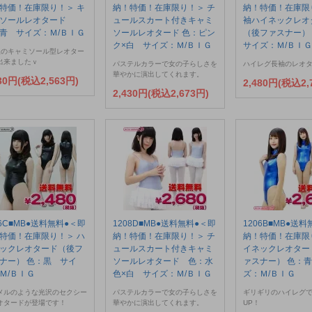
特価！在庫限り！＞ キ
納！特価！在庫限り！＞ チ
納！特価！在庫限
ミソールレオタード
ュールスカート付きキャミ
袖ハイネックレオ
青 サイズ：Ｍ/ＢＩＧ
ソールレオタード 色：ピン
（後ファスナー）
ク×白 サイズ：Ｍ/ＢＩＧ
サイズ：Ｍ/ＢＩＧ
紐のキャミソール型レオター
出来ましたｖ
パステルカラーで女の子らしさを
ハイレグ長袖のレオタ
華やかに演出してくれます。
330円(税込2,563円)
2,480円(税込2,
2,430円(税込2,673円)
06C■MB●送料無料●＜即
1208D■MB●送料無料●＜即
1206B■MB●送
特価！在庫限り！＞ ハ
納！特価！在庫限り！＞ チ
納！特価！在庫限
ックレオタード（後フ
ュールスカート付きキャミ
イネックレオター
ナー） 色：黒 サイ
ソールレオタード 色：水
ァスナー） 色：
Ｍ/ＢＩＧ
色×白 サイズ：Ｍ/ＢＩＧ
ズ：Ｍ/ＢＩＧ
メルのような光沢のセクシー
パステルカラーで女の子らしさを
ギリギリのハイレグ
オタードが登場です！
華やかに演出してくれます。
UP！