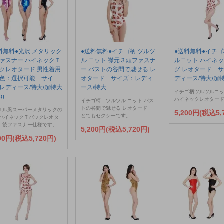
料無料●光沢 メタリック
●送料無料●イチゴ柄 ツルツ
●送料無料●イチゴ
ァスナー ハイネックＴ
ル ニット 襟元３頭ファスナ
ルニット ハイネッ
クレオタード 男性着用
ー バストの谷間で魅せる レ
グ レオタード 
色：選択可能 サイ
オタード サイズ：レディ
ディース/特大/超特
レディース/特大/超特大
ース/特大
イチゴ柄ツルツルニ
kg
ハイネックレオター
イチゴ柄 ツルツル ニット バス
トの谷間で魅せる レオタード
メル風スーパーメタリックの
5,200円(税込5,
とてもセクシーです。
 ハイネックＴバックレオタ
 後ファスナー仕様です。
5,200円(税込5,720円)
200円(税込5,720円)