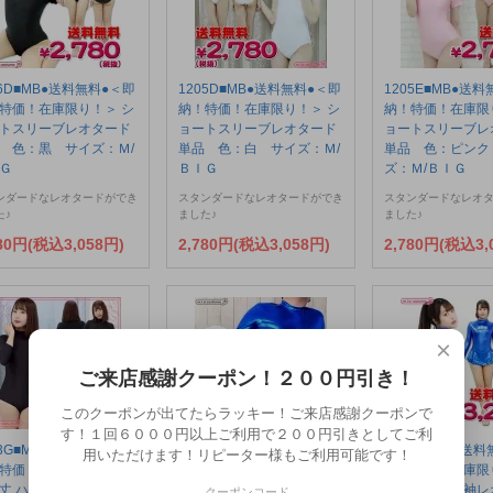
06D■MB●送料無料●＜即
1205D■MB●送料無料●＜即
1205E■MB●送
特価！在庫限り！＞ シ
納！特価！在庫限り！＞ シ
納！特価！在庫限
トスリーブレオタード
ョートスリーブレオタード
ョートスリーブレ
 色：黒 サイズ：Ｍ/
単品 色：白 サイズ：Ｍ/
単品 色：ピンク
Ｇ
ＢＩＧ
ズ：Ｍ/ＢＩＧ
ンダードなレオタードができ
スタンダードなレオタードができ
スタンダードなレオ
た♪
ました♪
ました♪
780円(税込3,058円)
2,780円(税込3,058円)
2,780円(税込3,
×
ご来店感謝クーポン！２００円引き！
このクーポンが出てたらラッキー！ご来店感謝クーポンで
す！１回６０００円以上ご利用で２００円引きとしてご利
33G■MB●送料無料●＜即
1266F■J●送料無料●＜即
1208G■MB●送
用いただけます！リピーター様もご利用可能です！
特価！在庫限り！＞ 七
納！特価！在庫限り！＞ 長
納！特価！在庫限
丈 ハイネックレオター
袖ハイネックレオタード
カート付き長袖レ
クーポンコード