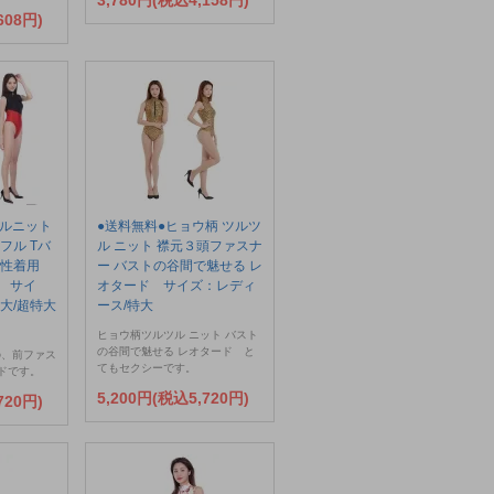
3,780円(税込4,158円)
608円)
ツルニット
●送料無料●ヒョウ柄 ツルツ
フル Tバ
ル ニット 襟元３頭ファスナ
男性着用
ー バストの谷間で魅せる レ
 サイ
オタード サイズ：レディ
大/超特大
ース/特大
ヒョウ柄ツルツル ニット バスト
の谷間で魅せる レオタード と
の、前ファス
てもセクシーです。
ドです。
5,200円(税込5,720円)
720円)