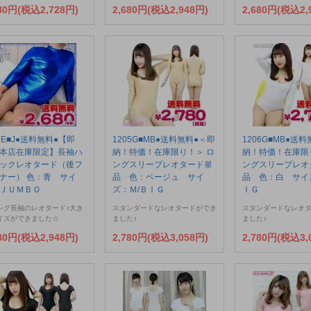
480円(税込2,728円)
2,680円(税込2,948円)
2,680円(税込2,
15E■J●送料無料●【即
1205G■MB●送料無料●＜即
1206G■MB●送
本店在庫限定】長袖ハ
納！特価！在庫限り！＞ ロ
納！特価！在庫限
ックレオタード（後フ
ングスリーブレオタード単
ングスリーブレオ
ナー） 色：青 サイ
品 色：ベージュ サイ
品 色：白 サイ
ＪＵＭＢＯ
ズ：Ｍ/ＢＩＧ
ＩＧ
レグ長袖のレオタード♪大き
スタンダードなレオタードができ
スタンダードなレオ
イズができました☆
ました♪
ました♪
680円(税込2,948円)
2,780円(税込3,058円)
2,780円(税込3,