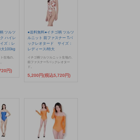
柄 ツルツ
●送料無料●イチゴ柄 ツルツ
ク ハイレ
ルニット 前ファスナー Tバ
サイズ：レ
ックレオタード サイズ：
大100kg
レディース/特大
ット生地の、
イチゴ柄ツルツルニット生地の、
ド。
前ファスナーTバックレオター
ド。
720円)
5,200円(税込5,720円)