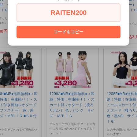
品 色：黒 サイズ：
（後ファスナー） 色：青
（後ファスナー）
ＢＩＧ
サイズ：ＪＵＭＢＯ
サイズ：Ｍ/ＢＩＧ
RAITEN200
■
ぴったりとフィットしてライ
ハイレグ長袖のレオタード♪大き
きれいに出ますｖｖｖ
めサイズができました☆
スカート付きのハイ
タード♪
980円(税込3,278円)
2,980円(税込3,278円)
コードをコピー
3,280円(税込3,
08H■MB●送料無料●＜即
1208A■MB●送料無料●＜即
1208F■MB●送
特価！在庫限り！＞ ス
納！特価！在庫限り！＞ ス
納！特価！在庫限
ト付き長袖レオタード
カート付レオタード（後ろ
ュールスカート付
ファスナー） 色：黒
リボン） 色：ピンク サイ
オタード（後ろリ
ズ：Ｍ/ＢＩＧ ■ＳＫ付
ズ：Ｍ/ＢＩＧ
色：黒×白 サイズ
ＩＧ
バレリーナの王道レオタード☆背
中にリボンがついててとってもキ
ート付きのハイレグ長袖レオ
女の子の憧れバレリ
ュート！
ド♪
ゃいます☆