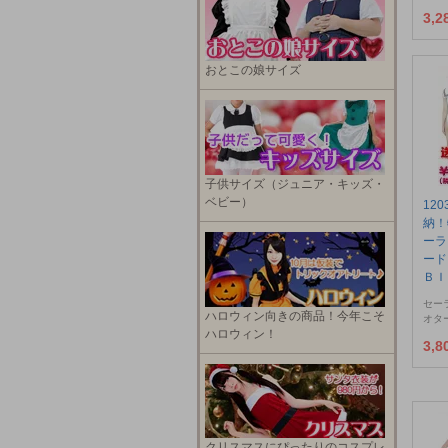
3,
おとこの娘サイズ
子供サイズ（ジュニア・キッズ・
ベビー）
12
納！
ーラ
ード
ＢＩ
セー
ハロウィン向きの商品！今年こそ
オタ
ハロウィン！
3,
クリスマスにぴったりのコスプレ