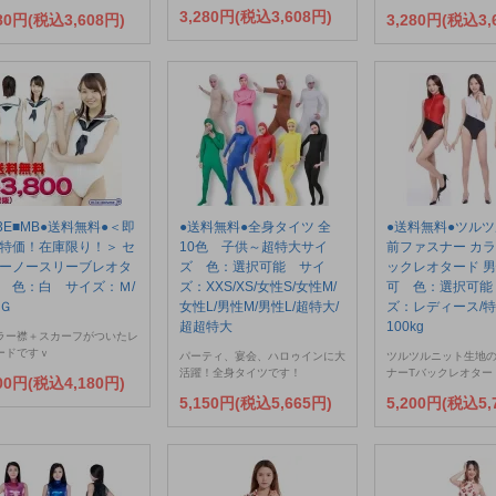
3,280円(税込3,608円)
280円(税込3,608円)
3,280円(税込3,
03E■MB●送料無料●＜即
●送料無料●全身タイツ 全
●送料無料●ツル
特価！在庫限り！＞ セ
10色 子供～超特大サイ
前ファスナー カラ
ーノースリーブレオタ
ズ 色：選択可能 サイ
ックレオタード 
 色：白 サイズ：Ｍ/
ズ：XXS/XS/女性S/女性M/
可 色：選択可能
Ｇ
女性L/男性M/男性L/超特大/
ズ：レディース/特
超超特大
100kg
ラー襟＋スカーフがついたレ
ードですｖ
パーティ、宴会、ハロゥインに大
ツルツルニット生地
活躍！全身タイツです！
ナーTバックレオター
800円(税込4,180円)
5,150円(税込5,665円)
5,200円(税込5,