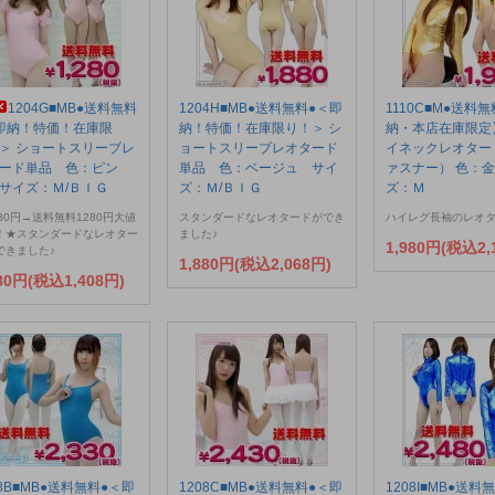
1204G■MB●送料無料
1204H■MB●送料無料●＜即
1110C■M●送料
即納！特価！在庫限
納！特価！在庫限り！＞ シ
納・本店在庫限定
＞ ショートスリーブレ
ョートスリーブレオタード
イネックレオター
ード単品 色：ピン
単品 色：ベージュ サイ
ァスナー） 色：
サイズ：Ｍ/ＢＩＧ
ズ：Ｍ/ＢＩＧ
ズ：Ｍ
30円→送料無料1280円大値
スタンダードなレオタードができ
ハイレグ長袖のレオタ
！★スタンダードなレオター
ました♪
1,980円(税込2,
できました♪
1,880円(税込2,068円)
280円(税込1,408円)
08B■MB●送料無料●＜即
1208C■MB●送料無料●＜即
1208I■MB●送料