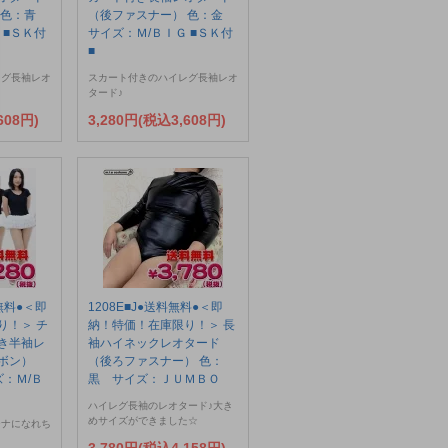
 色：青
（後ファスナー） 色：金
 ■ＳＫ付
サイズ：Ｍ/ＢＩＧ ■ＳＫ付
■
レグ長袖レオ
スカート付きのハイレグ長袖レオ
タード♪
608円)
3,280円(税込3,608円)
料無料●＜即
1208E■J●送料無料●＜即
り！＞ チ
納！特価！在庫限り！＞ 長
き半袖レ
袖ハイネックレオタード
ボン）
（後ろファスナー） 色：
：Ｍ/Ｂ
黒 サイズ：ＪＵＭＢＯ
ハイレグ長袖のレオタード♪大き
めサイズができました☆
ーナになれち