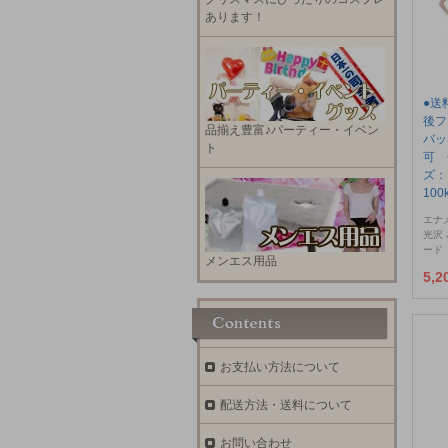
あります！
●送
後フ
品揃え豊富♪パーティー・イベン
バッ
ト
可 
ズ：
100
エナ
光沢
ード
メンエス用品
5,
お支払い方法について
配送方法・送料について
お問い合わせ