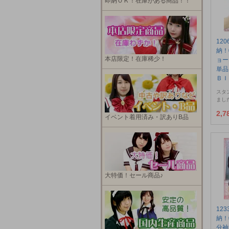
即納ＯＫ！在庫がある商品！！
12
納！
本店限定！在庫稀少！
ョー
単品
ＢＩ
スタ
まし
2,
イベント着用済み・訳ありB品
大特価！セール商品♪
12
納！
分袖