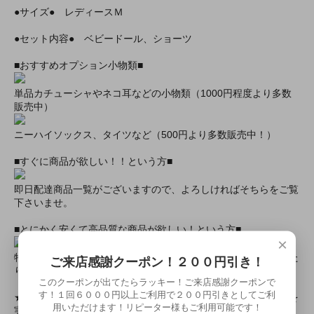
●サイズ● レディースＭ
●セット内容● ベビードール、ショーツ
■おすすめオプション小物類■
単品カチューシャやネコ耳などの小物類（1000円程度より多数
販売中）
ニーハイソックス、タイツなど（500円より多数販売中！）
■すぐに商品が欲しい！！という方■
即日配達商品一覧がございますので、よろしければそちらをご覧
下さいませ。
■とにかく安くて高品質な商品が欲しい！という方■
×
特別割引商品を掲載しています！最大８０％引きの商品もあった
ご来店感謝クーポン！２００円引き！
りします！
このクーポンが出てたらラッキー！ご来店感謝クーポンで
す！１回６０００円以上ご利用で２００円引きとしてご利
★ミアカフェ・ミアリラではミアコス衣装を着用したイベントを
用いただけます！リピーター様もご利用可能です！
実施中★