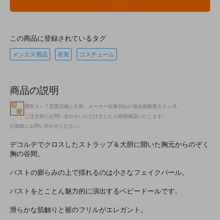
この商品に登録されているタグ
メンエス用品
衣装
コスチューム
商品の説明
通常４～７営業日後に出荷。メーカー在庫切れの場合納期最大２ヶ月。
ご注文前にお問い合わせいただけましたら納期確認いたします。
お気軽にお問い合わせください。
デコルテでクロスしたストラップ＆大胆に開いた胸元からのぞく
胸の谷間。
バストの膨らみの上で揺れるのは小さなフェイクパール。
バストをとことん魅力的に演出するベビードールです。
滑らかな肌触りと裾のフリルがエレガント。