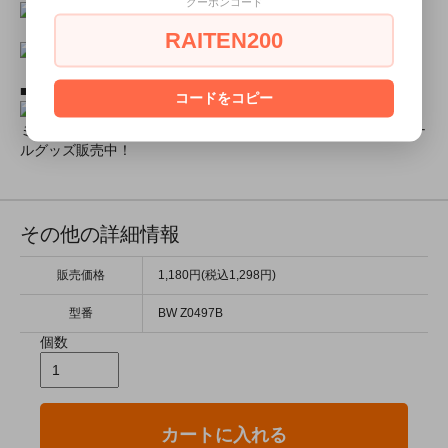
クーポンコード
RAITEN200
■ミアコスモデル＆カフェオリジナルグッズショップ■
コードをコピー
ミアコスチュームモデル撮影元サイズ画像やミアカフェオリジナ
ルグッズ販売中！
その他の詳細情報
販売価格
1,180円(税込1,298円)
型番
BW Z0497B
個数
カートに入れる