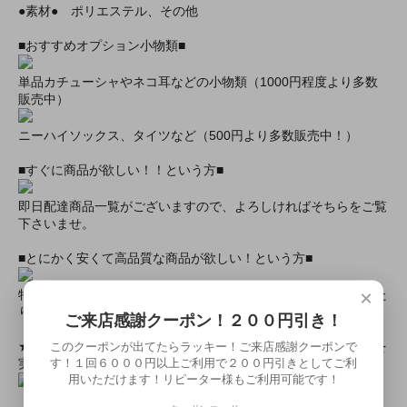
●素材● ポリエステル、その他
■おすすめオプション小物類■
単品カチューシャやネコ耳などの小物類（1000円程度より多数
販売中）
ニーハイソックス、タイツなど（500円より多数販売中！）
■すぐに商品が欲しい！！という方■
即日配達商品一覧がございますので、よろしければそちらをご覧
下さいませ。
■とにかく安くて高品質な商品が欲しい！という方■
×
特別割引商品を掲載しています！最大８０％引きの商品もあった
りします！
ご来店感謝クーポン！２００円引き！
このクーポンが出てたらラッキー！ご来店感謝クーポンで
★ミアカフェ・ミアリラではミアコス衣装を着用したイベントを
す！１回６０００円以上ご利用で２００円引きとしてご利
実施中★
用いただけます！リピーター様もご利用可能です！