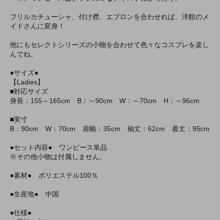
フリルカチューシャ、付け襟、エプロンを合わせれば、洋館のメ
イドさんに変身！
他にもセレクトシリーズの小物を合わせて色々なコスプレを楽し
んでね。
●サイズ●
【Ladies】
■対応サイズ
身長：155～165cm B：～90cm W：～70cm H：～96cm
■実寸
B：90cm W：70cm 肩幅：35cm 袖丈：62cm 着丈：95cm
●セット内容● ワンピース単品
※その他小物は付属しません。
●素材● ポリエステル100％
●生産地● 中国
●仕様●