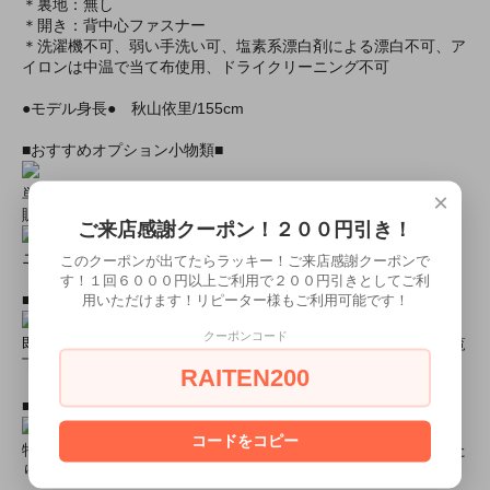
＊裏地：無し
＊開き：背中心ファスナー
＊洗濯機不可、弱い手洗い可、塩素系漂白剤による漂白不可、ア
イロンは中温で当て布使用、ドライクリーニング不可
●モデル身長● 秋山依里/155cm
■おすすめオプション小物類■
単品カチューシャやネコ耳などの小物類（1000円程度より多数
×
販売中）
ご来店感謝クーポン！２００円引き！
ニーハイソックス、タイツなど（500円より多数販売中！）
このクーポンが出てたらラッキー！ご来店感謝クーポンで
す！１回６０００円以上ご利用で２００円引きとしてご利
■すぐに商品が欲しい！！という方■
用いただけます！リピーター様もご利用可能です！
クーポンコード
即日配達商品一覧がございますので、よろしければそちらをご覧
下さいませ。
RAITEN200
■とにかく安くて高品質な商品が欲しい！という方■
コードをコピー
特別割引商品を掲載しています！最大８０％引きの商品もあった
りします！