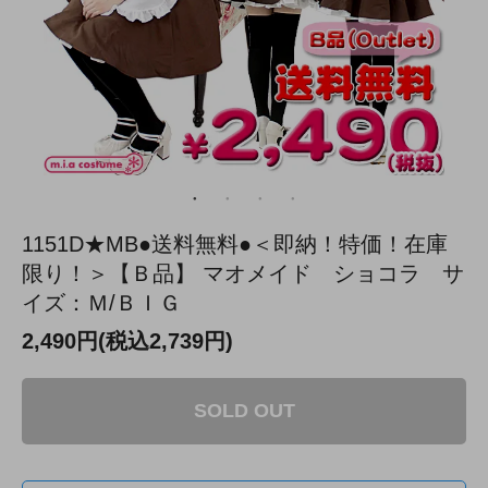
1151D★MB●送料無料●＜即納！特価！在庫
限り！＞【Ｂ品】 マオメイド ショコラ サ
イズ：Ｍ/ＢＩＧ
2,490円(税込2,739円)
SOLD OUT