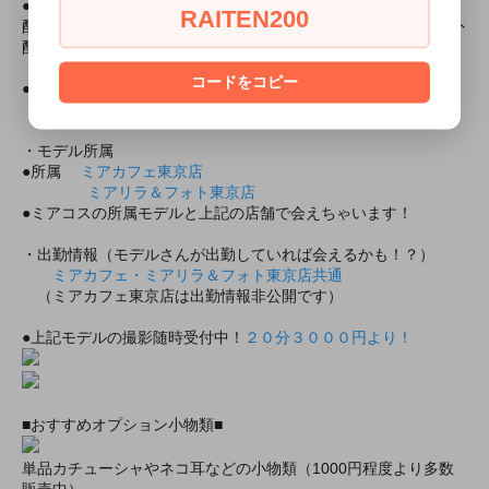
●海外配送時計算重量● 766g
RAITEN200
配送時計算重量は実際の商品の重さとは異なり、当社規定の海外
配送時等の送料自動計算に使う重量となります。
コードをコピー
●モデル身長● あずさ/163 cm（Ｍサイズ着用）
あずさちゃんがモデルのその他の商品
・モデル所属
●所属
ミアカフェ東京店
ミアリラ＆フォト東京店
●ミアコスの所属モデルと上記の店舗で会えちゃいます！
・出勤情報（モデルさんが出勤していれば会えるかも！？）
ミアカフェ・ミアリラ＆フォト東京店共通
（ミアカフェ東京店は出勤情報非公開です）
●上記モデルの撮影随時受付中！
２０分３０００円より！
■おすすめオプション小物類■
単品カチューシャやネコ耳などの小物類（1000円程度より多数