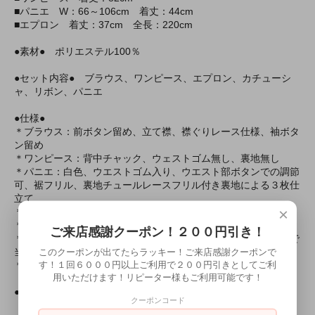
■パニエ W：66～106cm 着丈：44cm
■エプロン 着丈：37cm 全長：220cm
●素材● ポリエステル100％
●セット内容● ブラウス、ワンピース、エプロン、カチューシ
ャ、リボン、パニエ
●仕様●
＊ブラウス：前ボタン留め、立て襟、襟ぐりレース仕様、袖ボタ
ン留め
＊ワンピース：背中チャック、ウェストゴム無し、裏地無し
＊パニエ：白色、ウエストゴム入り、ウエスト部ボタンでの調節
可、裾フリル、裏地チュールレースフリル付き裏地による３枚仕
立て
×
＊カチューシャ：茶色フリル、一部レース仕様
＊リボン：鈴付き、安全ピン付き、着脱可
ご来店感謝クーポン！２００円引き！
＊水洗い不可、塩素系漂白剤による漂白不可、アイロンは中温で
このクーポンが出てたらラッキー！ご来店感謝クーポンで
当て布使用、ドライクリーニング可
す！１回６０００円以上ご利用で２００円引きとしてご利
＊色落ちの可能性があります。ご注意ください。
用いただけます！リピーター様もご利用可能です！
●色● 色は写真と同じものになります。
クーポンコード