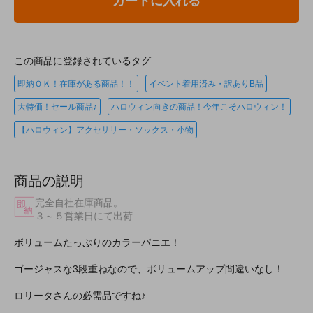
カートに入れる
この商品に登録されているタグ
即納ＯＫ！在庫がある商品！！
イベント着用済み・訳ありB品
大特価！セール商品♪
ハロウィン向きの商品！今年こそハロウィン！
【ハロウィン】アクセサリー・ソックス・小物
商品の説明
完全自社在庫商品。
３～５営業日にて出荷
ボリュームたっぷりのカラーパニエ！
ゴージャスな3段重ねなので、ボリュームアップ間違いなし！
ロリータさんの必需品ですね♪