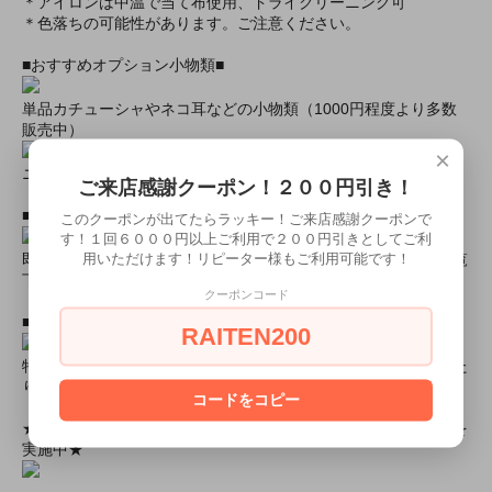
＊アイロンは中温で当て布使用、ドライクリーニング可
＊色落ちの可能性があります。ご注意ください。
■おすすめオプション小物類■
単品カチューシャやネコ耳などの小物類（1000円程度より多数
販売中）
×
ニーハイソックス、タイツなど（500円より多数販売中！）
ご来店感謝クーポン！２００円引き！
■すぐに商品が欲しい！！という方■
このクーポンが出てたらラッキー！ご来店感謝クーポンで
す！１回６０００円以上ご利用で２００円引きとしてご利
用いただけます！リピーター様もご利用可能です！
即日配達商品一覧がございますので、よろしければそちらをご覧
下さいませ。
クーポンコード
■とにかく安くて高品質な商品が欲しい！という方■
RAITEN200
特別割引商品を掲載しています！最大８０％引きの商品もあった
りします！
コードをコピー
★ミアカフェ・ミアリラではミアコス衣装を着用したイベントを
実施中★