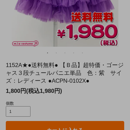
1152A★●送料無料● 【Ｂ品】超特価・ゴージ
ャス３段チュールパニエ単品 色：紫 サイ
ズ：レディース ●ACPN-0102X●
1,800円(税込1,980円)
個数