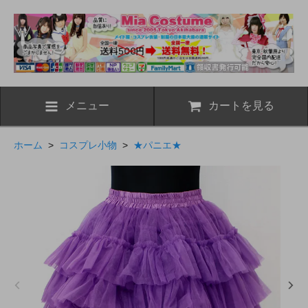
メニュー
カートを見る
ホーム
>
コスプレ小物
>
★パニエ★