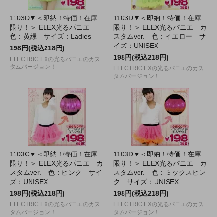
1103D▼＜即納！特価！在庫
1103D▼＜即納！特価！在庫
限り！＞ ELEX光るパニエ
限り！＞ ELEX光るパニエ カ
色：黄緑 サイズ：Ladies
スタムver. 色：イエロー サ
イズ：UNISEX
198円(税込218円)
198円(税込218円)
ELECTRIC EXの光るパニエのカス
タムバージョン！
ELECTRIC EXの光るパニエのカス
タムバージョン！
1103C▼＜即納！特価！在庫
1103D▼＜即納！特価！在庫
限り！＞ ELEX光るパニエ カ
限り！＞ ELEX光るパニエ カ
スタムver. 色：ピンク サイ
スタムver. 色：ミックスピン
ズ：UNISEX
ク サイズ：UNISEX
198円(税込218円)
198円(税込218円)
ELECTRIC EXの光るパニエのカス
ELECTRIC EXの光るパニエのカス
タムバージョン！
タムバージョン！