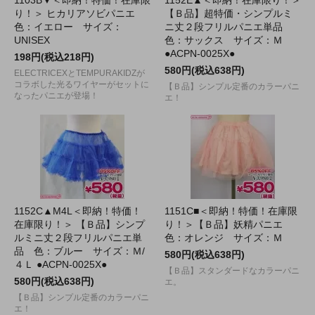
1103B▼＜即納！特価！在庫限
1152E▲＜即納！在庫限り！＞
り！＞ ヒカリアソビパニエ
【Ｂ品】超特価・シンプルミ
色：イエロー サイズ：
ニ丈２段フリルパニエ単品
UNISEX
色：サックス サイズ：Ｍ
●ACPN-0025X●
198円(税込218円)
580円(税込638円)
ELECTRICEXとTEMPURAKIDZが
コラボした光るワイヤーがセットに
【Ｂ品】シンプル定番のカラーパニ
なったパニエが登場！
エ！
1152C▲M4L＜即納！特価！
1151C■＜即納！特価！在庫限
在庫限り！＞ 【Ｂ品】シンプ
り！＞【Ｂ品】妖精パニエ
ルミニ丈２段フリルパニエ単
色：オレンジ サイズ：Ｍ
品 色：ブルー サイズ：Ｍ/
580円(税込638円)
４Ｌ ●ACPN-0025X●
【Ｂ品】スタンダードなカラーパニ
580円(税込638円)
エ。
【Ｂ品】シンプル定番のカラーパニ
エ！