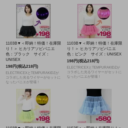
1103B▼＜即納！特価！在庫限
1103B▼＜即納！特価！在庫限
り！＞ ヒカリアソビパニエ
り！＞ ヒカリアソビパニエ
色：ブラック サイズ：
色：ピンク サイズ：UNISEX
UNISEX
198円(税込218円)
198円(税込218円)
ELECTRICEXとTEMPURAKIDZが
コラボした光るワイヤーがセットに
ELECTRICEXとTEMPURAKIDZが
なったパニエが登場！
コラボした光るワイヤーがセットに
なったパニエが登場！