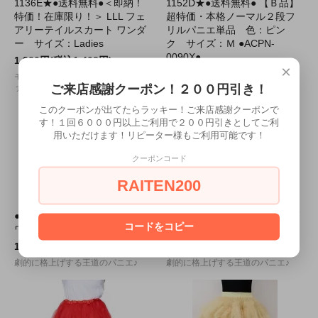
1136E★●送料無料●＜即納！
1152D★●送料無料● 【Ｂ品】
特価！在庫限り！＞ LLL フェ
超特価・本格ノーマル２段フ
アリーテイルスカート ワンダ
リルパニエ単品 色：ピン
ー サイズ：Ladies
ク サイズ：Ｍ ●ACPN-
0090X●
1,280円(税込1,408円)
×
1,527円(税込1,680円)
モノトーンＭＩＸの配色がダークフ
ご来店感謝クーポン！２００円引き！
ァンタジーなイメージ！
【Ｂ品】しっかりめの2段カラーパ
ニエです！
このクーポンが出てたらラッキー！ご来店感謝クーポンで
す！１回６０００円以上ご利用で２００円引きとしてご利
用いただけます！リピーター様もご利用可能です！
クーポンコード
RAITEN200
●送料無料●キュートパニエ ホ
●送料無料●キュートパニエ ブ
コードをコピー
ワイト サイズ：Ｍ
ラック サイズ：Ｍ
1,680円(税込1,848円)
1,680円(税込1,848円)
劇的に格上げする王道のパニエ♪
劇的に格上げする王道のパニエ♪