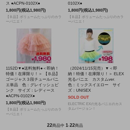
ス ●ACPN-0102X●
0102X●
1,800円(税込1,980円)
1,800円(税込1,980円)
【Ｂ品】ボリュームたっぷりのカラ
【Ｂ品】ボリュームたっぷりのカラ
ーパニエ！
ーパニエ！
1152D▼●送料無料●＜即納！
（2024/11/15完売）▼＜即
特価！在庫限り！＞ 【Ｂ品】
納！特価！在庫限り！＞ ELEX
ゴージャス３段チュールパニ
光るパニエ カスタムver.
エ単品 色：グレイッシュピ
色：ミックスイエロー サイ
ンク サイズ：レディース
ズ：UNISEX
●ACPN-0102X●
SOLD OUT
1,800円(税込1,980円)
ELECTRIC EXの光るパニエのカス
タムバージョン！
【Ｂ品】ボリュームたっぷりのカラ
ーパニエ！
22
1
22
商品中
-
商品