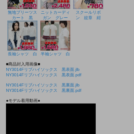
無地プリーツス
ニットカーディ
スクールリボ
カート 黒
ガン グレー
ン 紋章 紺
長袖シャツ 白
半袖シャツ 白
■商品封入用画像■
NY3014Fリブハイソックス 黒表面.jlb
NY3014Fリブハイソックス 黒表面.pdf
NY3014Fリブハイソックス 黒裏面.jlb
NY3014Fリブハイソックス 黒裏面.pdf
●モデル着用動画●