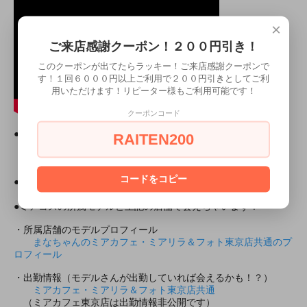
×
ご来店感謝クーポン！２００円引き！
このクーポンが出てたらラッキー！ご来店感謝クーポンで
す！１回６０００円以上ご利用で２００円引きとしてご利
用いただけます！リピーター様もご利用可能です！
クーポンコード
●モデル身長● まな/152cm（Ｍサイズ着用）
RAITEN200
まなちゃんがモデルのその他の商品
・モデル所属
コードをコピー
●所属
ミアカフェ東京店
ミアリラ＆フォト東京店
●ミアコスの所属モデルと上記の店舗で会えちゃいます！
・所属店舗のモデルプロフィール
まなちゃんのミアカフェ・ミアリラ＆フォト東京店共通のプ
ロフィール
・出勤情報（モデルさんが出勤していれば会えるかも！？）
ミアカフェ・ミアリラ＆フォト東京店共通
（ミアカフェ東京店は出勤情報非公開です）