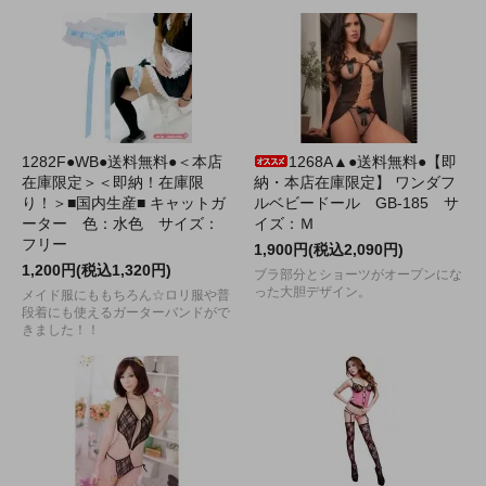
1282F●WB●送料無料●＜本店
1268A▲●送料無料●【即
在庫限定＞＜即納！在庫限
納・本店在庫限定】 ワンダフ
り！＞■国内生産■ キャットガ
ルベビードール GB-185 サ
ーター 色：水色 サイズ：
イズ：Ｍ
フリー
1,900円(税込2,090円)
1,200円(税込1,320円)
ブラ部分とショーツがオープンにな
った大胆デザイン。
メイド服にももちろん☆ロリ服や普
段着にも使えるガーターバンドがで
きました！！