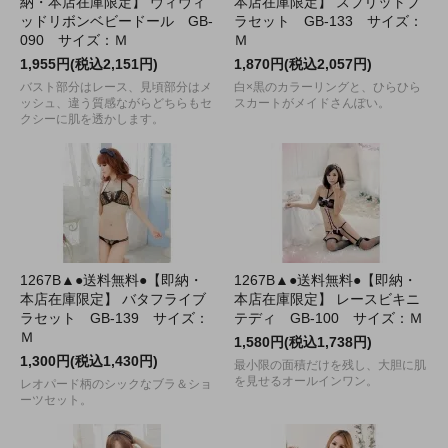
納・本店在庫限定】 ヴィヴィ
本店在庫限定】 スプリットブ
ッドリボンベビードール GB-
ラセット GB-133 サイズ：
090 サイズ：Ｍ
Ｍ
1,955円(税込2,151円)
1,870円(税込2,057円)
バスト部分はレース、見頃部分はメ
白×黒のカラーリングと、ひらひら
ッシュ、違う質感ながらどちらもセ
スカートがメイドさんぽい。
クシーに肌を透かします。
1267B▲●送料無料●【即納・
1267B▲●送料無料●【即納・
本店在庫限定】 バタフライブ
本店在庫限定】 レースビキニ
ラセット GB-139 サイズ：
テディ GB-100 サイズ：Ｍ
Ｍ
1,580円(税込1,738円)
1,300円(税込1,430円)
最小限の面積だけを残し、大胆に肌
を見せるオールインワン。
レオパード柄のシックなブラ＆ショ
ーツセット。