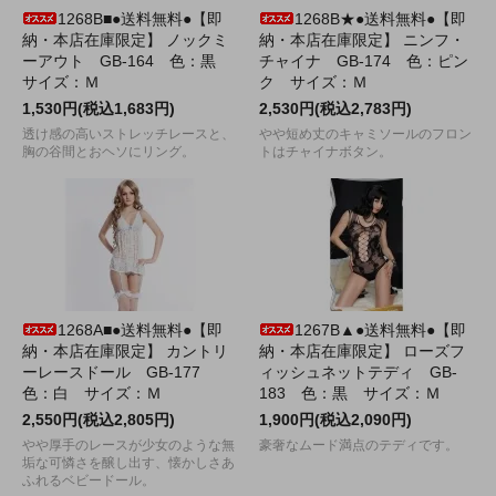
1268B■●送料無料●【即
1268B★●送料無料●【即
納・本店在庫限定】 ノックミ
納・本店在庫限定】 ニンフ・
ーアウト GB-164 色：黒
チャイナ GB-174 色：ピン
サイズ：Ｍ
ク サイズ：Ｍ
1,530円(税込1,683円)
2,530円(税込2,783円)
透け感の高いストレッチレースと、
やや短め丈のキャミソールのフロン
胸の谷間とおヘソにリング。
トはチャイナボタン。
1268A■●送料無料●【即
1267B▲●送料無料●【即
納・本店在庫限定】 カントリ
納・本店在庫限定】 ローズフ
ーレースドール GB-177
ィッシュネットテディ GB-
色：白 サイズ：Ｍ
183 色：黒 サイズ：Ｍ
2,550円(税込2,805円)
1,900円(税込2,090円)
やや厚手のレースが少女のような無
豪奢なムード満点のテディです。
垢な可憐さを醸し出す、懐かしさあ
ふれるベビードール。