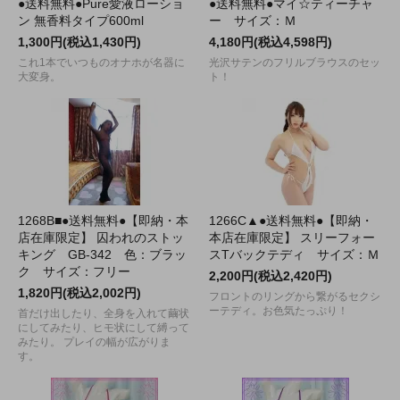
●送料無料●Pure愛液ローショ
●送料無料●マイ☆ティーチャ
ン 無香料タイプ600ml
ー サイズ：Ｍ
1,300円(税込1,430円)
4,180円(税込4,598円)
これ1本でいつものオナホが名器に
光沢サテンのフリルブラウスのセッ
大変身。
ト！
1268B■●送料無料●【即納・本
1266C▲●送料無料●【即納・
店在庫限定】 囚われのストッ
本店在庫限定】 スリーフォー
キング GB-342 色：ブラッ
スTバックテディ サイズ：Ｍ
ク サイズ：フリー
2,200円(税込2,420円)
1,820円(税込2,002円)
フロントのリングから繋がるセクシ
ーテディ。お色気たっぷり！
首だけ出したり、全身を入れて繭状
にしてみたり、ヒモ状にして縛って
みたり。 プレイの幅が広がりま
す。