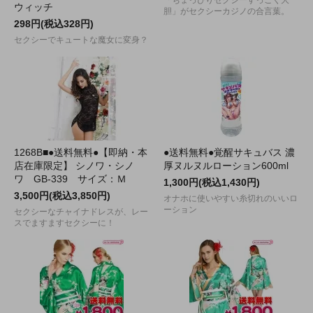
「ちょっぴりセクシーすっごく大
ウィッチ
胆」がセクシーカジノの合言葉。
298円(税込328円)
セクシーでキュートな魔女に変身？
1268B■●送料無料●【即納・本
●送料無料●覚醒サキュバス 濃
店在庫限定】 シノワ・シノ
厚ヌルヌルローション600ml
ワ GB-339 サイズ：Ｍ
1,300円(税込1,430円)
3,500円(税込3,850円)
オナホに使いやすい糸切れのいいロ
ーション
セクシーなチャイナドレスが、レー
スでますますセクシーに！