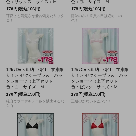
色：サックス サイズ：Ｍ
色：赤 サイズ：Ｍ
178円(税込196円)
178円(税込196円)
可愛さと清楚さを兼ね備えたサック
情熱の赤！勝負の日は絶対この
ス！
色！！
1257D●＜即納！特価！在庫限
1257C●＜即納！特価！在庫限
り！＞ セクシーブラ＆Ｔバッ
り！＞ セクシーブラ＆Ｔバッ
クショーツ（上下セット）
クショーツ（上下セット）
色：白 サイズ：Ｍ
色：ピンク サイズ：Ｍ
178円(税込196円)
178円(税込196円)
純白カラー☆キレイさを演出するな
王道のかわいさピンク！
ら白！