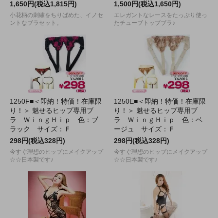
1,650円(税込1,815円)
1,500円(税込1,650円)
小花柄の刺繍をちりばめた、イノセ
エレガントなレースをたっぷり使っ
ントなブラセット。
たチューブトップブラ♪
1250F■＜即納！特価！在庫限
1250E■＜即納！特価！在庫限
り！＞ 魅せるヒップ専用ブ
り！＞ 魅せるヒップ専用ブ
ラ ＷｉｎｇＨｉｐ 色：ブ
ラ ＷｉｎｇＨｉｐ 色：ベ
ラック サイズ：Ｆ
ージュ サイズ：Ｆ
298円(税込328円)
298円(税込328円)
今すぐ理想のヒップにメイクアップ
今すぐ理想のヒップにメイクアップ
☆☆日本製です♪
☆☆日本製です♪