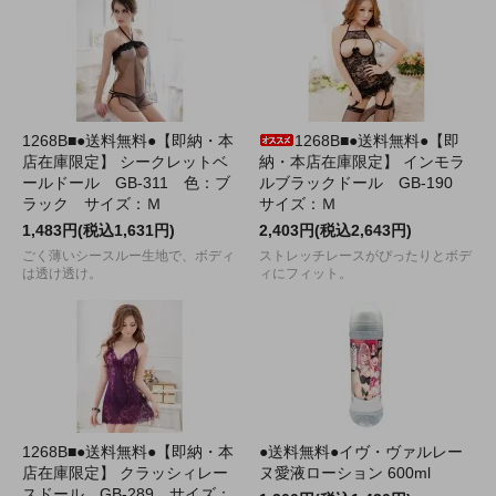
1268B■●送料無料●【即納・本
1268B■●送料無料●【即
店在庫限定】 シークレットベ
納・本店在庫限定】 インモラ
ールドール GB-311 色：ブ
ルブラックドール GB-190
ラック サイズ：Ｍ
サイズ：Ｍ
1,483円(税込1,631円)
2,403円(税込2,643円)
ごく薄いシースルー生地で、ボディ
ストレッチレースがぴったりとボデ
は透け透け。
ィにフィット。
1268B■●送料無料●【即納・本
●送料無料●イヴ・ヴァルレー
店在庫限定】 クラッシィレー
ヌ愛液ローション 600ml
スドール GB-289 サイズ：