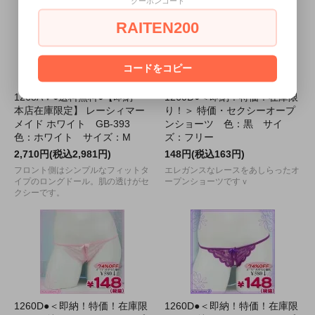
クーポンコード
RAITEN200
コードをコピー
1268A▼●送料無料●【即納・
1260D●＜即納！特価！在庫限
本店在庫限定】 レーシィマー
り！＞ 特価・セクシーオープ
メイド ホワイト GB-393
ンショーツ 色：黒 サイ
色：ホワイト サイズ：M
ズ：フリー
2,710円(税込2,981円)
148円(税込163円)
フロント側はシンプルなフィットタ
エレガンスなレースをあしらったオ
イプのロングドール。肌の透けがセ
ープンショーツですｖ
クシーです。
1260D●＜即納！特価！在庫限
1260D●＜即納！特価！在庫限