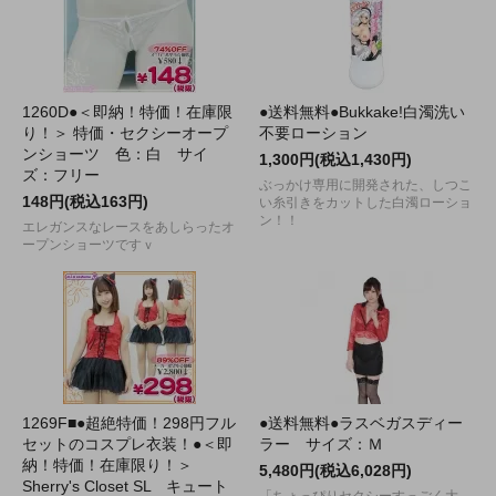
1260D●＜即納！特価！在庫限
●送料無料●Bukkake!白濁洗い
り！＞ 特価・セクシーオープ
不要ローション
ンショーツ 色：白 サイ
1,300円(税込1,430円)
ズ：フリー
ぶっかけ専用に開発された、しつこ
148円(税込163円)
い糸引きをカットした白濁ローショ
ン！！
エレガンスなレースをあしらったオ
ープンショーツですｖ
1269F■●超絶特価！298円フル
●送料無料●ラスベガスディー
セットのコスプレ衣装！●＜即
ラー サイズ：Ｍ
納！特価！在庫限り！＞
5,480円(税込6,028円)
Sherry's Closet SL キュート