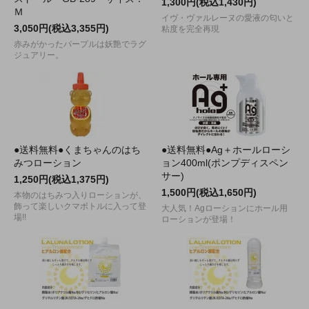
1,300円(税込1,430円)
Ｍ
イヴ・ヴァルレーヌの愛液の匂いと
3,050円(税込3,355円)
粘度を完全再現
赤みがかったパープルは妖艶でラグ
ジュアリー。
●送料無料●くまちゃんのはち
●送料無料●Ag＋ホールローシ
みつローション
ョン400ml(ポンプディスペン
サー)
1,250円(税込1,375円)
1,500円(税込1,650円)
本物のはちみつ入りローションが、
飾って楽しいクマボトルに入って登
大人気！Agローションにホール用
場!!
ローションが登場！