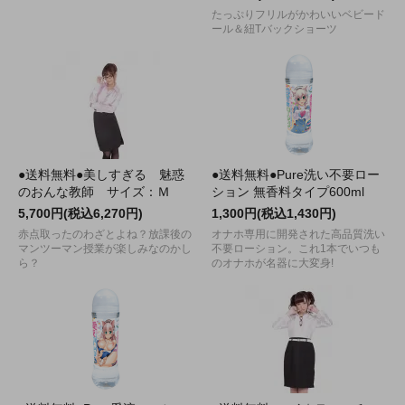
たっぷりフリルがかわいいベビード
ール＆紐Tバックショーツ
●送料無料●美しすぎる 魅惑
●送料無料●Pure洗い不要ロー
のおんな教師 サイズ：Ｍ
ション 無香料タイプ600ml
5,700円(税込6,270円)
1,300円(税込1,430円)
赤点取ったのわざとよね？放課後の
オナホ専用に開発された高品質洗い
マンツーマン授業が楽しみなのかし
不要ローション。これ1本でいつも
ら？
のオナホが名器に大変身!