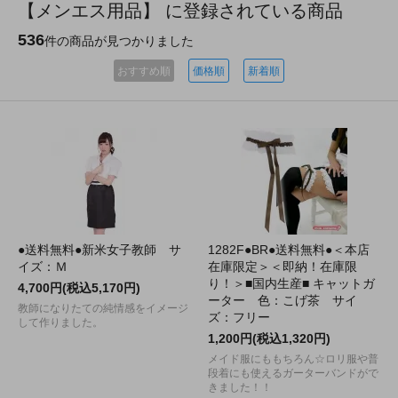
【メンエス用品】 に登録されている商品
536
件の商品が見つかりました
おすすめ順
価格順
新着順
●送料無料●新米女子教師 サ
1282F●BR●送料無料●＜本店
イズ：Ｍ
在庫限定＞＜即納！在庫限
り！＞■国内生産■ キャットガ
4,700円(税込5,170円)
ーター 色：こげ茶 サイ
教師になりたての純情感をイメージ
ズ：フリー
して作りました。
1,200円(税込1,320円)
メイド服にももちろん☆ロリ服や普
段着にも使えるガーターバンドがで
きました！！