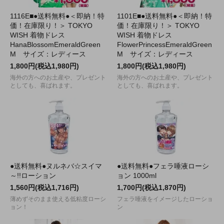
1116E■●送料無料●＜即納！特
1101E■●送料無料●＜即納！特
価！在庫限り！＞ TOKYO
価！在庫限り！＞ TOKYO
WISH 着物ドレス
WISH 着物ドレス
HanaBlossomEmeraldGreen
FlowerPrincessEmeraldGreen
M サイズ：レディース
M サイズ：レディース
1,800円(税込1,980円)
1,800円(税込1,980円)
海外の方へのお土産や、プレゼント
海外の方へのお土産や、プレゼント
としても、喜ばれます。
としても、喜ばれます。
●送料無料●ヌルネバ☆スイマ
●送料無料●フェラ唾液ローシ
～!!ローション
ョン 1000ml
1,560円(税込1,716円)
1,700円(税込1,870円)
薄めずそのまま使える低粘度ローシ
フェラ唾液をイメージしたローショ
ョン！
ン