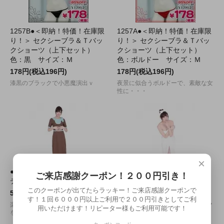
1257B●＜即納！特価！在庫限
1257A●＜即納！特価！在庫限
り！＞ セクシーブラ＆Ｔバッ
り！＞ セクシーブラ＆Ｔバッ
クショーツ（上下セット）
クショーツ（上下セット）
色：黒 サイズ：Ｍ
色：ボルドー サイズ：Ｍ
178円(税込196円)
178円(税込196円)
漆黒のブラックで小悪魔演出ｖ
夜景に似合うボルドーで、素敵な女
性に・・・
×
●送料無料●至福の楽園エステ
●送料無料●美人のバスタオ
ご来店感謝クーポン！２００円引き！
ティシャン サイズ：Ｍ
ル サイズ：Ｍ
このクーポンが出てたらラッキー！ご来店感謝クーポンで
5,180円(税込5,698円)
3,400円(税込3,740円)
す！１回６０００円以上ご利用で２００円引きとしてご利
楽園カラーに包まれて癒やしの空間
今まで気づかなかったドキドキセク
用いただけます！リピーター様もご利用可能です！
をご提供。
シーコスチューム♪