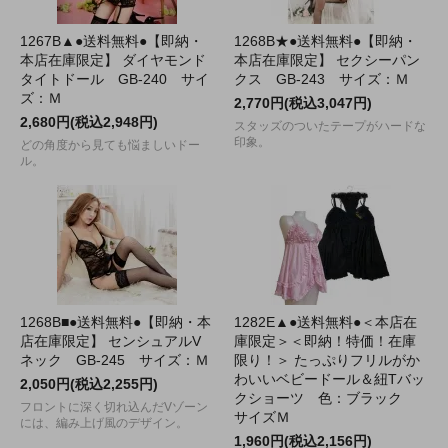
1267B▲●送料無料●【即納・
1268B★●送料無料●【即納・
本店在庫限定】 ダイヤモンド
本店在庫限定】 セクシーパン
タイトドール GB-240 サイ
クス GB-243 サイズ：Ｍ
ズ：Ｍ
2,770円(税込3,047円)
2,680円(税込2,948円)
スタッズのついたテープがハードな
印象。
どの角度から見ても悩ましいドー
ル。
1268B■●送料無料●【即納・本
1282E▲●送料無料●＜本店在
店在庫限定】 センシュアルV
庫限定＞＜即納！特価！在庫
ネック GB-245 サイズ：Ｍ
限り！＞ たっぷりフリルがか
わいいベビードール＆紐Tバッ
2,050円(税込2,255円)
クショーツ 色：ブラック
フロントに深く切れ込んだVゾーン
サイズＭ
には、編み上げ風のデザイン。
1,960円(税込2,156円)