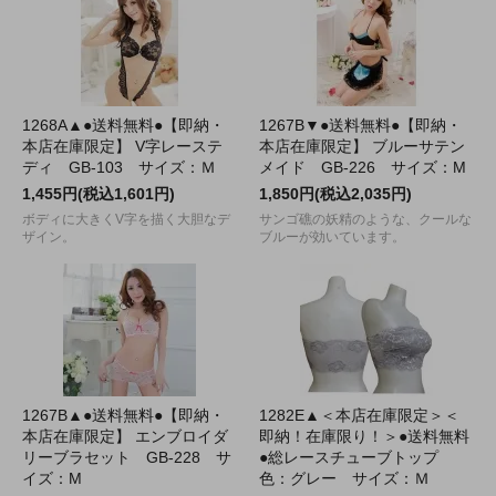
1268A▲●送料無料●【即納・
1267B▼●送料無料●【即納・
本店在庫限定】 V字レーステ
本店在庫限定】 ブルーサテン
ディ GB-103 サイズ：Ｍ
メイド GB-226 サイズ：M
1,455円(税込1,601円)
1,850円(税込2,035円)
ボディに大きくV字を描く大胆なデ
サンゴ礁の妖精のような、クールな
ザイン。
ブルーが効いています。
1267B▲●送料無料●【即納・
1282E▲＜本店在庫限定＞＜
本店在庫限定】 エンブロイダ
即納！在庫限り！＞●送料無料
リーブラセット GB-228 サ
●総レースチューブトップ
イズ：M
色：グレー サイズ：Ｍ