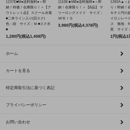
1237E■M●送料無料●＜即
1110E★MB●送料無料●＜即
1265A▲
納！特価！在庫限り！＞【ア
納！在庫限り！＞【B品】 マ
り！即納！
ウトレット品】 スクール水着
リーロングメイド サイズ：
キチ１円の
■二本ライン入り(旧スク)
Ｍ/ＢＩＧ
イロンレー
色：紺 サイズ：Ｍ ■スク水
ス 無地 4
3,980円(税込4,378円)
■
黒 サイズ：2
1,280円(税込1,408円)
1円(税込1
ホーム
カートを見る
特定商取引法に基づく表記
プライバシーポリシー
お問い合わせ