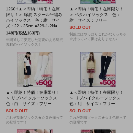
1260H▲＜即納！特価！在庫
▲＜即納！特価！在庫限り！
限り！＞ 綿混 スクール平編み
＞ ベタハイソックス 色：
ハイソックス 色：紺 サイ
紺 サイズ：フリー
ズ：22～25cm ●329-1-2N●
SOLD OUT
148円(税込163円)
制服にはやっぱりこれがなくっちゃ
☆持っていて損はありません♪
年間通じて安定した需要のある綿混
素材のハイソックス！
▲＜即納！特価！在庫限り！
▲＜即納！特価！在庫限り！
＞ リブハイクルーソックス
＞ リブハイクルーソックス
色：白 サイズ：フリー
色：紺 サイズ：フリー
SOLD OUT
SOLD OUT
これぞ制服ソックス★☆３色揃って
これぞ制服ソックス★☆３色揃って
の登場です！
の登場です！