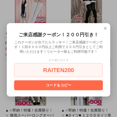
×
▲＜即納！特価！在庫限り！
▲＜即納！特価！在庫限り！
ご来店感謝クーポン！２００円引き！
＞ ベタハイソックス 色：
＞ 無地スーパーロングオーバ
このクーポンが出てたらラッキー！ご来店感謝クーポンで
白 サイズ：フリー
ーニーソックス 色：黒 サ
す！１回６０００円以上ご利用で２００円引きとしてご利
イズ：Ｆ ■ニーハイ■
SOLD OUT
用いただけます！リピーター様もご利用可能です！
SOLD OUT
制服にはやっぱりこれがなくっちゃ
☆持っていて損はありません♪
お待たせ致しました！！大人気の黒
クーポンコード
のニーハイがリニューアルして復活
しました☆
RAITEN200
コードをコピー
▲＜即納！特価！在庫限り！
▲＜即納！特価！在庫限り！
＞ 無地スーパーロングオーバ
＞ ■タイツ■ １２０Ｄタイツ単