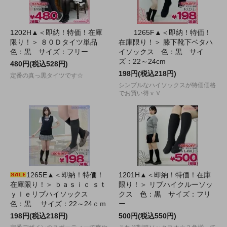
1202H▲＜即納！特価！在庫
1265F▲＜即納！特価！
限り！＞ ８０Ｄタイツ単品
在庫限り！＞ 膝下靴下ベタハ
色：黒 サイズ：フリー
イソックス 色：黒 サイ
ズ：22～24cm
480円(税込528円)
198円(税込218円)
定番の真っ黒タイツです☆
シンプルなハイソックスが特価価格
でお買い得ｖＶ
1265E▲＜即納！特価！
1201H▲＜即納！特価！在庫
在庫限り！＞ ｂａｓｉｃ ｓｔ
限り！＞ リブハイクルーソッ
ｙｌｅリブハイソックス
クス 色：黒 サイズ：フリ
色：黒 サイズ：22～24ｃｍ
ー
198円(税込218円)
500円(税込550円)