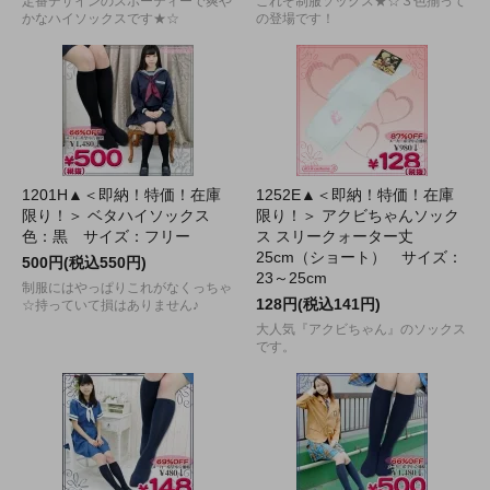
定番デザインのスポーティーで爽や
これぞ制服ソックス★☆３色揃って
かなハイソックスです★☆
の登場です！
1201H▲＜即納！特価！在庫
1252E▲＜即納！特価！在庫
限り！＞ ベタハイソックス
限り！＞ アクビちゃんソック
色：黒 サイズ：フリー
ス スリークォーター丈
25cm（ショート） サイズ：
500円(税込550円)
23～25cm
制服にはやっぱりこれがなくっちゃ
128円(税込141円)
☆持っていて損はありません♪
大人気『アクビちゃん』のソックス
です。