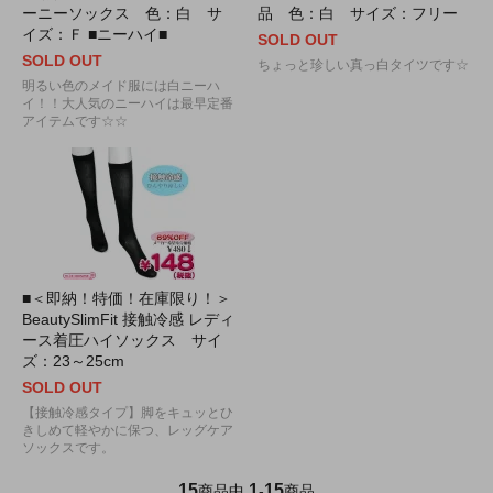
ーニーソックス 色：白 サ
品 色：白 サイズ：フリー
イズ：Ｆ ■ニーハイ■
SOLD OUT
SOLD OUT
ちょっと珍しい真っ白タイツです☆
明るい色のメイド服には白ニーハ
イ！！大人気のニーハイは最早定番
アイテムです☆☆
■＜即納！特価！在庫限り！＞
BeautySlimFit 接触冷感 レディ
ース着圧ハイソックス サイ
ズ：23～25cm
SOLD OUT
【接触冷感タイプ】脚をキュッとひ
きしめて軽やかに保つ、レッグケア
ソックスです。
15
1
15
商品中
-
商品