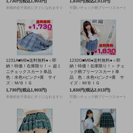
1,730円(税込1,903円)
1,830円(税込2,013円)
本格的女子高生にすぐになれます☆
可愛いチェック柄プリーツスカート
♪
1231A■MB●送料無料●＜即
1232G■MB●送料無料●＜即
納！特価！在庫限り！＞ 超ミ
納！特価！在庫限り！＞ チェ
ニチェックスカート単品
ック柄プリーツスカート単
色：水色×ピンク×黄 サイ
品 色：水色×ピンク×黄 サ
ズ：Ｍ/ＢＩＧ
イズ：Ｍ/ＢＩＧ
1,730円(税込1,903円)
1,830円(税込2,013円)
本格的女子高生にすぐになれます☆
可愛いチェック柄プリーツスカート
♪