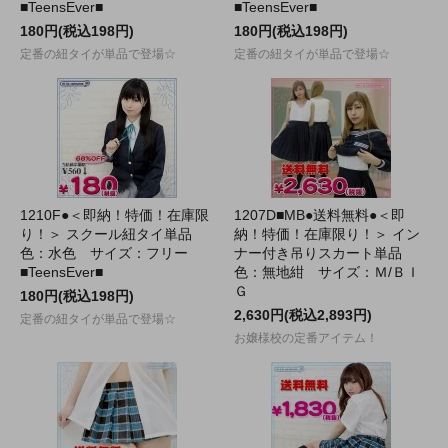
■TeensEver■
■TeensEver■
180円(税込198円)
180円(税込198円)
定番の紐タイが単品で登場☆
定番の紐タイが単品で登場☆
1210F●＜即納！特価！在庫限
1207D■MB●送料無料●＜即
り！＞ スクール紐タイ単品
納！特価！在庫限り！＞ イン
色：水色 サイズ：フリー
ナー付き吊りスカート単品
■TeensEver■
色：無地紺 サイズ：Ｍ/ＢＩ
Ｇ
180円(税込198円)
2,630円(税込2,893円)
定番の紐タイが単品で登場☆
お嬢様校の定番アイテム！