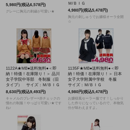
Ｍ/ＢＩＧ
5,980円(税込6,578円)
4,980円(税込5,478円)
グレーに胸元の刺繍が可愛い★
胸元の刺しゅうでお嬢様オーラ全開
☆
1122A★MB●送料無料●＜即
1135F★MB●送料無料●＜即
納！特価！在庫限り！＞ 品川
納！特価！在庫限り！＞ 日本
女子学院中等部 冬制服（旧
女子大学附属中学校 冬服
タイプ） サイズ：Ｍ/ＢＩＧ
サイズ：Ｍ/ＢＩＧ
8,630円(税込9,493円)
4,980円(税込5,478円)
キャメルのブレザー×赤チェックの
お嬢様風セーラー服です！しっかり
憧れの制服！やっぱり可愛い★です
した作りになっているので、本物気
ね♪
分が味わえますよ。