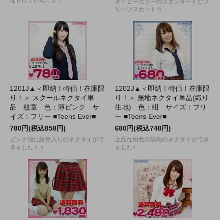
なりにくいんです！
ネイビーカラーのスタンダードなプ
リーツスカート☆
1201J▲＜即納！特価！在庫限
1202J▲＜即納！特価！在庫限
り！＞ スクールネクタイ単
り！＞ 無地ネクタイ単品(織り
品 紋章 色：薄ピンク サ
生地) 色：紺 サイズ：フリ
イズ：フリー ■Teens Ever■
ー ■Teens Ever■
780円(税込858円)
680円(税込748円)
ピンク地に紋章入りのネクタイがで
上品な紺色の無地のネクタイができ
きましたｖｖ
ました♪