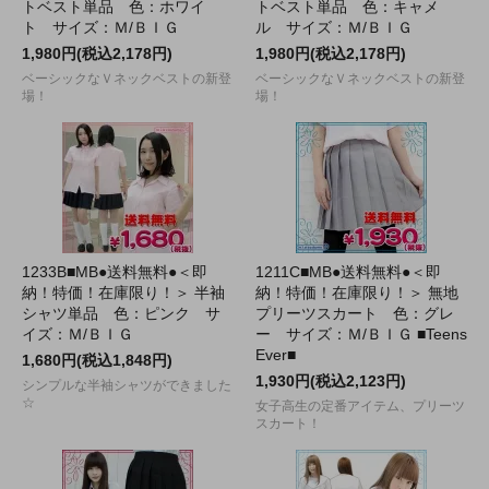
トベスト単品 色：ホワイ
トベスト単品 色：キャメ
ト サイズ：Ｍ/ＢＩＧ
ル サイズ：Ｍ/ＢＩＧ
1,980円(税込2,178円)
1,980円(税込2,178円)
ベーシックなＶネックベストの新登
ベーシックなＶネックベストの新登
場！
場！
1233B■MB●送料無料●＜即
1211C■MB●送料無料●＜即
納！特価！在庫限り！＞ 半袖
納！特価！在庫限り！＞ 無地
シャツ単品 色：ピンク サ
プリーツスカート 色：グレ
イズ：Ｍ/ＢＩＧ
ー サイズ：Ｍ/ＢＩＧ ■Teens
Ever■
1,680円(税込1,848円)
1,930円(税込2,123円)
シンプルな半袖シャツができました
☆
女子高生の定番アイテム、プリーツ
スカート！