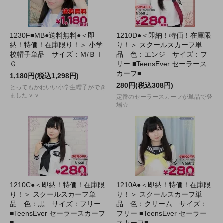
1230F■MB●送料無料●＜即
1210D●＜即納！特価！在庫限
納！特価！在庫限り！＞ 小学
り！＞ スクールスカーフ単
校帽子単品 サイズ：Ｍ/ＢＩ
品 色：エンジ サイズ：フ
Ｇ
リー ■TeensEver セーラース
カーフ■
1,180円(税込1,298円)
280円(税込308円)
とってもかわいい小学生帽子ができ
ましたｖｖ
定番のセーラースカーフが単品で登
場☆
1210C●＜即納！特価！在庫限
1210A●＜即納！特価！在庫限
り！＞ スクールスカーフ単
り！＞ スクールスカーフ単
品 色：黒 サイズ：フリー
品 色：クリーム サイズ：
■TeensEver セーラースカーフ
フリー ■TeensEver セーラー
■
スカーフ■