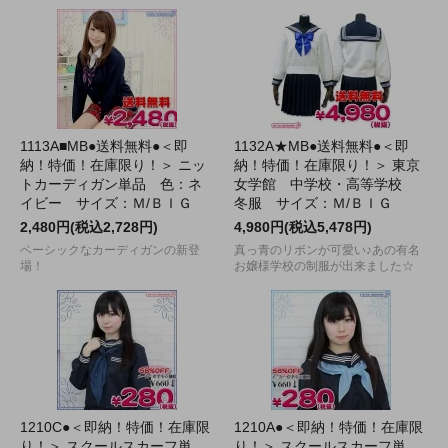
1113A■MB●送料無料●＜即
1132A★MB●送料無料●＜即
納！特価！在庫限り！＞ ニッ
納！特価！在庫限り！＞ 東京
トカーディガン単品 色：ネ
女学館 中学校・高等学校
イビー サイズ：Ｍ/ＢＩＧ
冬服 サイズ：Ｍ/ＢＩＧ
2,480円(税込2,728円)
4,980円(税込5,478円)
ベーシックなカーディガンの新登
真っ青のリボンが可愛い♪あの有名
場！
お嬢様学校の制服が出来ました☆
1210C●＜即納！特価！在庫限
1210A●＜即納！特価！在庫限
り！＞ スクールスカーフ単
り！＞ スクールスカーフ単