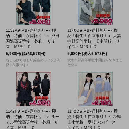
1131A★MB●送料無料●＜即
1140C★MB●送料無料●＜即
納！特価！在庫限り！＞ 成田
納！特価！在庫限り！＞ 大妻
国際高等学校 冬服 サイ
中野高等学校 旧中間服 サ
ズ：Ｍ/ＢＩＧ
イズ：Ｍ/ＢＩＧ
5,980円(税込6,578円)
5,980円(税込6,578円)
ちょっぴり珍しい緑色のラインが可
大妻中野高等学校中間服ができまし
愛い制服です♪
た☆☆
1142F★MB●送料無料●＜即
1142D★MB●送料無料●＜即
納！特価！在庫限り！＞ ルー
納！特価！在庫限り！＞ 帝塚
テル学院高等学校 冬服 サ
山小学校 夏服ワンピース
イズ：Ｍ/ＢＩＧ
サイズ：Ｍ/ＢＩＧ