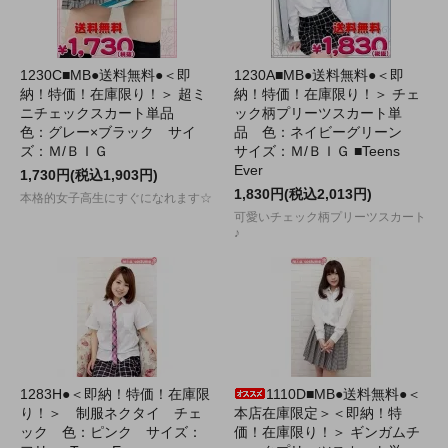
1230C■MB●送料無料●＜即
1230A■MB●送料無料●＜即
納！特価！在庫限り！＞ 超ミ
納！特価！在庫限り！＞ チェ
ニチェックスカート単品
ック柄プリーツスカート単
色：グレー×ブラック サイ
品 色：ネイビーグリーン
ズ：Ｍ/ＢＩＧ
サイズ：Ｍ/ＢＩＧ ■Teens
Ever
1,730円(税込1,903円)
1,830円(税込2,013円)
本格的女子高生にすぐになれます☆
可愛いチェック柄プリーツスカート
♪
1283H●＜即納！特価！在庫限
1110D■MB●送料無料●＜
り！＞ 制服ネクタイ チェ
本店在庫限定＞＜即納！特
ック 色：ピンク サイズ：
価！在庫限り！＞ ギンガムチ