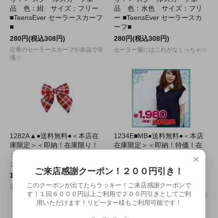
品 色：紺 サイズ：フリー
品 色：水色 サイズ：フリ
■TeensEver セーラースカーフ
ー ■TeensEver セーラースカ
■
ーフ■
280円(税込308円)
280円(税込308円)
定番のセーラースカーフが単品で登
セーラー服にはこれがなくっちゃ☆
場☆
1282A▲●送料無料●＜本店在
1234E■MB●送料無料●＜本店
庫限定＞＜即納！在庫限り！
在庫限定＞＜即納！特価！在
＞TE-11SS リボン 赤ピンクチ
庫限り！＞ ニットベスト単
×
ェック
品 色：ネイビー サイズ：
ご来店感謝クーポン！２００円引き！
Ｍ/ＢＩＧ
1,140円(税込1,254円)
1,980円(税込2,178円)
このクーポンが出てたらラッキー！ご来店感謝クーポンで
定番の赤チェックはリボン。
す！１回６０００円以上ご利用で２００円引きとしてご利
ベーシックなＶネックベストの新登
用いただけます！リピーター様もご利用可能です！
場！