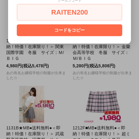
クーポンコード
RAITEN200
コードをコピー
1132B★MB●送料無料●＜即
1134A★MB●送料無料●＜即
納！特価！在庫限り！＞ 関東
納！特価！在庫限り！＞ 金蘭
国際学園 冬服 サイズ：Ｍ/
会高等学校 冬服 サイズ：
ＢＩＧ
Ｍ/ＢＩＧ
4,980円(税込5,478円)
5,280円(税込5,808円)
あの有名お嬢様学校の制服が出来ま
あの有名お嬢様学校の制服が出来ま
した☆
した☆
1131B★MB●送料無料●＜即
1212F■MB●送料無料●＜即
納！特価！在庫限り！＞ 武蔵
納！特価！在庫限り！＞ 超ミ