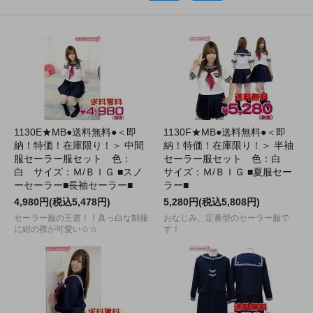
1130E★MB●送料無料●＜即
1130F★MB●送料無料●＜即
納！特価！在庫限り！＞ 中間
納！特価！在庫限り！＞ 半袖
服セーラー服セット 色：
セーラー服セット 色：白
白 サイズ：Ｍ/ＢＩＧ ■スノ
サイズ：Ｍ/ＢＩＧ ■夏服セー
ーセーラー■長袖セーラー■
ラー■
4,980円(税込5,478円)
5,280円(税込5,808円)
セーラー服の王道！！真っ白な制服
おなじみ、定番型のセーラー服で
に紺の襟が可愛い☆☆
す！