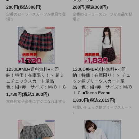
280円(税込308円)
280円(税込308円)
定番のセーラースカーフが単品で登
定番のセーラースカーフが単品で登
場☆
場☆
1230E■MB●送料無料●＜即
1230D■MB●送料無料●＜即
納！特価！在庫限り！＞ 超ミ
納！特価！在庫限り！＞ チェ
ニチェックスカート単品
ック柄プリーツスカート単
色：紺×赤 サイズ：Ｍ/ＢＩＧ
品 色：紺×赤 サイズ：Ｍ/Ｂ
ＩＧ ■Teens Ever■
1,730円(税込1,903円)
1,830円(税込2,013円)
本格的女子高生にすぐになれます☆
可愛いチェック柄プリーツスカート
♪