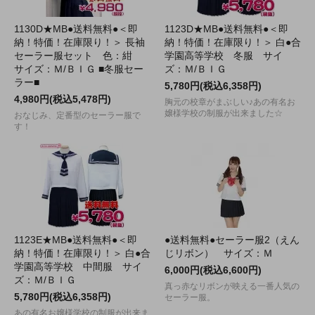
1130D★MB●送料無料●＜即
1123D★MB●送料無料●＜即
納！特価！在庫限り！＞ 長袖
納！特価！在庫限り！＞ 白●合
セーラー服セット 色：紺
学園高等学校 冬服 サイ
サイズ：Ｍ/ＢＩＧ ■冬服セー
ズ：Ｍ/ＢＩＧ
ラー■
5,780円(税込6,358円)
4,980円(税込5,478円)
胸元の校章がまぶしい♪あの有名お
嬢様学校の制服が出来ました☆
おなじみ、定番型のセーラー服で
す！
1123E★MB●送料無料●＜即
●送料無料●セーラー服2（えん
納！特価！在庫限り！＞ 白●合
じリボン） サイズ：Ｍ
学園高等学校 中間服 サイ
6,000円(税込6,600円)
ズ：Ｍ/ＢＩＧ
真っ赤なリボンが映える一番人気の
5,780円(税込6,358円)
セーラー服。
あの有名お嬢様学校の制服が出来ま