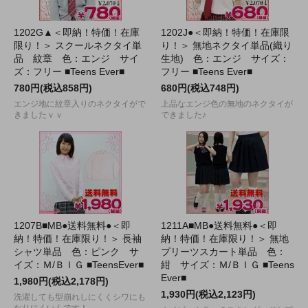
1202G▲＜即納！特価！在庫
1202J●＜即納！特価！在庫限
限り！＞ スクールネクタイ単
り！＞ 無地ネクタイ単品(織り
品 紋章 色：エンジ サイ
生地) 色：エンジ サイズ：
ズ：フリー ■Teens Ever■
フリー ■Teens Ever■
780円(税込858円)
680円(税込748円)
エンジ地に紋章入りのネクタイがで
上品なエンジ色の無地のネクタイが
きましたｖｖ
できました♪
1207B■MB●送料無料●＜即
1211A■MB●送料無料●＜即
納！特価！在庫限り！＞ 長袖
納！特価！在庫限り！＞ 無地
シャツ単品 色：ピンク サ
プリーツスカート単品 色：
イズ：Ｍ/ＢＩＧ ■TeensEver■
紺 サイズ：Ｍ/ＢＩＧ ■Teens
Ever■
1,980円(税込2,178円)
1,930円(税込2,123円)
洗濯しても型崩れしにくくシワにも