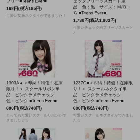
フリー■Teens Ever■
ェックプリーツスカート単
品 色：黒 サイズ：Ｍ/ＢＩ
168円(税込185円)
Ｇ ■Teens Ever■
可愛い制服ネクタイができました！
1,730円(税込1,903円)
可愛いチェック柄プリーツスカート
♪
1303A▲＜即納！特価！在庫
1237G■＜即納！特価！在庫限
限り！＞ スクールリボン単
り！＞ スクールネクタイ単
品 ピンクラメチェック
品 ピンクラメチェック
色：ピンク ■Teens Ever■
色：ピンク ■Teens Ever■
680円(税込748円)
680円(税込748円)
とっても可愛いスクールリボンがで
可愛いスクールネクタイができまし
きました☆☆
た☆