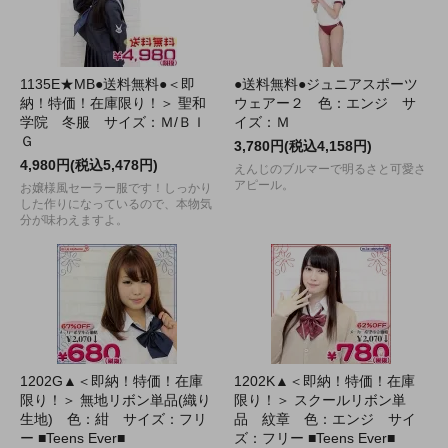
1135E★MB●送料無料●＜即
●送料無料●ジュニアスポーツ
納！特価！在庫限り！＞ 聖和
ウェアー２ 色：エンジ サ
学院 冬服 サイズ：Ｍ/ＢＩ
イズ：Ｍ
Ｇ
3,780円(税込4,158円)
4,980円(税込5,478円)
えんじのブルマーで明るさと可愛さ
アピール。
お嬢様風セーラー服です！しっかり
した作りになっているので、本物気
分が味わえますよ。
1202G▲＜即納！特価！在庫
1202K▲＜即納！特価！在庫
限り！＞ 無地リボン単品(織り
限り！＞ スクールリボン単
生地) 色：紺 サイズ：フリ
品 紋章 色：エンジ サイ
ー ■Teens Ever■
ズ：フリー ■Teens Ever■