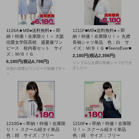
1126A★MB●送料無料●＜即
1211F■MB●送料無料●＜即
納！特価！在庫限り！＞ 大阪
納！特価！在庫限り！＞ 丸襟
信愛女学院高校 盛夏服ワン
長袖シャツ単品 色：白 サ
ピース 校内着セット サイ
イズ：Ｍ/ＢＩＧ ■TeensEver■
ズ：Ｍ/ＢＩＧ
2,180円(税込2,398円)
6,180円(税込6,798円)
シンプルな丸襟の長袖シャツができ
ました☆
水色の清楚なワンピース制服ですｖ
ｖ
1210G●＜即納！特価！在庫限
1210F●＜即納！特価！在庫限
り！＞ スクール紐タイ単品
り！＞ スクール紐タイ単品
色：紺 サイズ：フリー
色：緑 サイズ：フリー