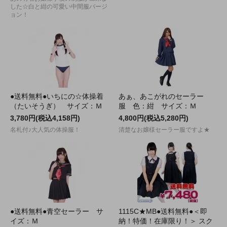
した☆白と紺の可愛い中間服バージ
ョン！
●送料無料●いちにの☆体操着
あぁ、あこがれのセーラー
（たいそうぎ） サイズ：Ｍ
服 色：紺 サイズ：Ｍ
3,780円(税込4,158円)
4,800円(税込5,280円)
名札付♪大人気の体操服！
清楚なお嬢様セーラー服ですよ★
●送料無料●青空セーラー サ
1115C★MB●送料無料●＜即
イズ：Ｍ
納！特価！在庫限り！＞ スク