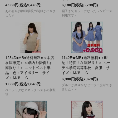
4,980円(税込5,478円)
6,180円(税込6,798円)
あの有名お嬢様学校の制服が出来ま
帽子までセットになったワンピース
した☆
制服です♪
1234D■MB●送料無料●＜本店
1142E★MB●送料無料●＜即
在庫限定＞＜即納！特価！在
納！特価！在庫限り！＞ ルー
庫限り！＞ ニットベスト単
テル学院高等学校 夏服 サ
品 色：アイボリー サイ
イズ：Ｍ/ＢＩＧ
ズ：Ｍ/ＢＩＧ
6,980円(税込7,678円)
1,680円(税込1,848円)
ブルーが爽やかなセーラー服ができ
ましたｖｖ
ベーシックなＶネックベストの新登
場！