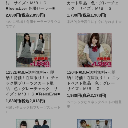
紺 サイズ：Ｍ/ＢＩＧ
カート単品 色：グレーチェ
■TeensEver 冬服セーラー■
ック サイズ：Ｍ/ＢＩＧ
2,630円(税込2,893円)
1,730円(税込1,903円)
ついに登場！冬服セーラーブラウス
本格的女子高生にすぐになれます☆
です☆
1232B■MB●送料無料●＜即
1204F■MB●送料無料●＜即
納！特価！在庫限り！＞ チェ
納！特価！在庫限り！＞ ニッ
ック柄プリーツスカート単
トベスト単品 色：グレー
品 色：グレーチェック サ
サイズ：Ｍ/ＢＩＧ
イズ：Ｍ/ＢＩＧ ■TeensEver■
1,980円(税込2,178円)
1,830円(税込2,013円)
ベーシックなＶネックベストの新登
場！
可愛いチェック柄プリーツスカート
♪