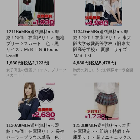
1211B■MB●送料無料●＜即
1134D★MB●送料無料●＜即
納！特価！在庫限り！＞ 無地
納！特価！在庫限り！＞ 東大
プリーツスカート 色：黒
阪大学敬愛高等学校（旧東大
サイズ：Ｍ/ＢＩＧ ■Teens
阪高等学校） 夏服 サイズ：
Ever■
Ｍ/ＢＩＧ
1,930円(税込2,123円)
4,980円(税込5,478円)
女子高生の定番アイテム、プリーツ
胸元の刺しゅうでお嬢様オーラ全開
スカート！
☆
1130A■MB●送料無料●＜即
1230B■MB●送料無料●＜本店
納！特価！在庫限り！＞ 長袖
在庫限定＞＜即納！特価！在
セーラーブラウス単品 色：
庫限り！＞ 超ミニチェックス