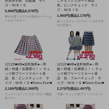
野高等学校 旧夏服 サイ
ニチェックスカート単品
ズ：Ｍ/ＢＩＧ
色：ピンクチェック サイ
ズ：Ｍ/ＢＩＧ
5,980円(税込6,578円)
1,980円(税込2,178円)
爽やか度１００％の清純セーラーは
いかがですか？
超ミニのチェックスカートは女子高
生の定番☆
1212D■MB●送料無料●＜即
1212C■MB●送料無料●＜即
納！特価！在庫限り！＞ チェ
納！特価！在庫限り！＞ チェ
ック柄プリーツスカート単
ック柄プリーツスカート単
品 色：ピンクチェック サ
品 色：ブルーチェック サ
イズ：Ｍ/ＢＩＧ ■Teens Ever■
イズ：Ｍ/ＢＩＧ ■Teens Ever■
2,180円(税込2,398円)
2,270円(税込2,497円)
ウェストはアジャスター付きで機能
可愛いチェック柄プリーツスカート
的です☆
♪