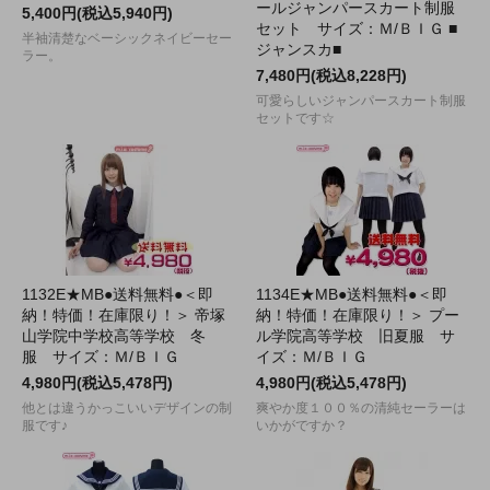
ールジャンパースカート制服
5,400円(税込5,940円)
セット サイズ：Ｍ/ＢＩＧ ■
半袖清楚なベーシックネイビーセー
ジャンスカ■
ラー。
7,480円(税込8,228円)
可愛らしいジャンパースカート制服
セットです☆
1132E★MB●送料無料●＜即
1134E★MB●送料無料●＜即
納！特価！在庫限り！＞ 帝塚
納！特価！在庫限り！＞ プー
山学院中学校高等学校 冬
ル学院高等学校 旧夏服 サ
服 サイズ：Ｍ/ＢＩＧ
イズ：Ｍ/ＢＩＧ
4,980円(税込5,478円)
4,980円(税込5,478円)
他とは違うかっこいいデザインの制
爽やか度１００％の清純セーラーは
服です♪
いかがですか？