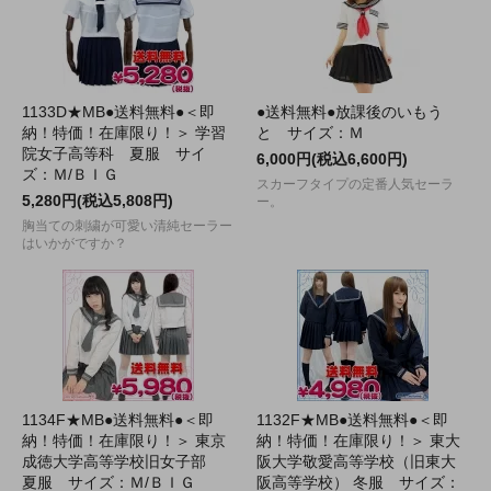
1133D★MB●送料無料●＜即
●送料無料●放課後のいもう
納！特価！在庫限り！＞ 学習
と サイズ：Ｍ
院女子高等科 夏服 サイ
6,000円(税込6,600円)
ズ：Ｍ/ＢＩＧ
スカーフタイプの定番人気セーラ
5,280円(税込5,808円)
ー。
胸当ての刺繍が可愛い清純セーラー
はいかがですか？
1134F★MB●送料無料●＜即
1132F★MB●送料無料●＜即
納！特価！在庫限り！＞ 東京
納！特価！在庫限り！＞ 東大
成徳大学高等学校旧女子部
阪大学敬愛高等学校（旧東大
夏服 サイズ：Ｍ/ＢＩＧ
阪高等学校） 冬服 サイズ：