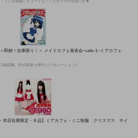
ェ・ミニ丈制服にキュートなアリスカラーが登場です★
●＜即納！在庫限り！＞ メイドカフェ発表会~cafe-1~ミアカフェ
1S戦闘機、90式戦車 が夢のコラボレーション!!
即納・本店在庫限定・Ｂ品】ミアカフェ・ミニ制服 クリスマス サイ