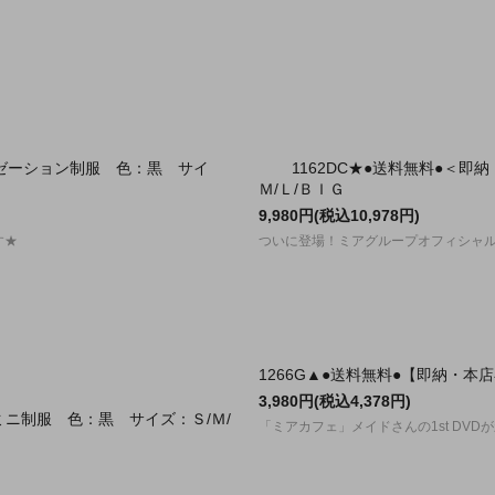
クゼーション制服 色：黒 サイ
1162DC★●送料無料●＜
Ｍ/Ｌ/ＢＩＧ
9,980円(税込10,978円)
す★
ついに登場！ミアグループオフィシャ
1266G▲●送料無料●【即納・
3,980円(税込4,378円)
ェミニ制服 色：黒 サイズ：Ｓ/Ｍ/
「ミアカフェ」メイドさんの1st DVD