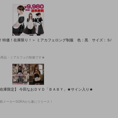
即納！特価！在庫限り！＞ ミアカフェロング制服 色：黒 サイズ：Ｓ/
ル商品・ミアカフェの制服です★
本店在庫限定】 今田なおＤＶＤ「ＢＡＢＹ」★サイン入り★
が新メーカーSORAから遂にリリース！