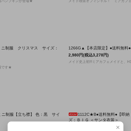
服パンプキンが登場★
メイド喫茶オフィシャル！ ミアカフ
・ミニ制服 クリスマス サイズ：
1266G▲【本店限定】●送料無料
2,980円(税込3,278円)
メイド史上初!!!ミアカフェメイドと、H
場です★
ェミニ制服【立ち襟】 色：黒 サイ
1112C★B●送料無料●【
ズ：ＢＩＧ ＜サンタ衣装＞
×
7,980円(税込8,778円)