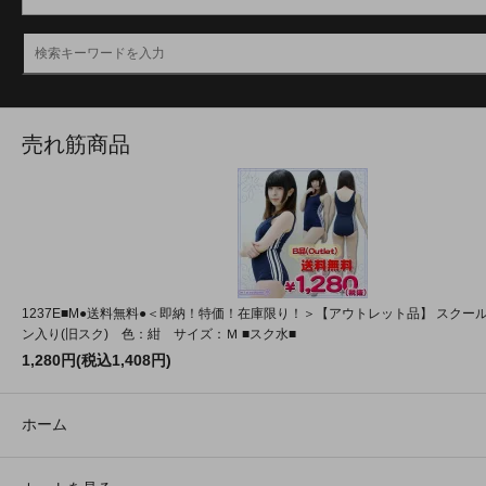
売れ筋商品
1237E■M●送料無料●＜即納！特価！在庫限り！＞【アウトレット品】 スクール
ン入り(旧スク) 色：紺 サイズ：Ｍ ■スク水■
1,280円(税込1,408円)
ホーム