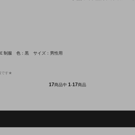
ＦＥ制服 色：黒 サイズ：男性用
服です★
17
1
17
商品中
-
商品