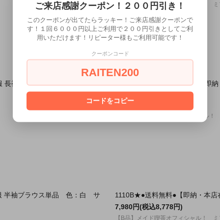
ご来店感謝クーポン！２００円引き！
【B品】メイド喫茶オフィシャル！ 
このクーポンが出てたらラッキー！ご来店感謝クーポンで
す！１回６０００円以上ご利用で２００円引きとしてご利
用いただけます！リピーター様もご利用可能です！
クーポンコード
RAITEN200
制服 長袖ブラウス単品 色：白 サ
1112A★M●送料無料●
イズ：Ｍ
コードをコピー
4,000円(税込4,400円)
【中古品】メイド喫茶オフィシャル！
制服 半袖ブラウス単品 色：白 サ
1110B★●送料無料●【即納・
7,980円(税込8,778円)
【B品】メイド喫茶オフィシャル！ 