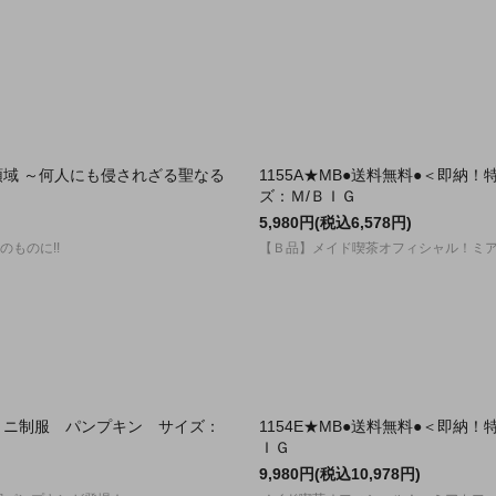
対領域 ～何人にも侵されざる聖なる
1155A★MB●送料無料●＜即
ズ：Ｍ/ＢＩＧ
5,980円(税込6,578円)
ものに!!
【Ｂ品】メイド喫茶オフィシャル！ミ
・ミニ制服 パンプキン サイズ：
1154E★MB●送料無料●＜即
ＩＧ
9,980円(税込10,978円)