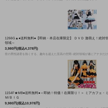
1266G▲●送料無料●【即納・本店在庫限定】 ＤＶＤ 激萌え！絶
領域～
3,980円(税込4,378円)
世の男性諸君を熱くする、趣向を超えた至高の空間--絶対領域が遂にアナタだけの
1154F★MB●送料無料●＜即納！特価！在庫限り！＞ ミアカフェ
Ｍ/ＢＩＧ
9,980円(税込10,978円)