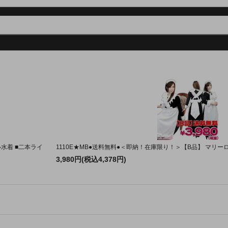
水着 ■二本ライ
1110E★MB●送料無料●＜即納！在庫限り！＞【B品】 マリ
3,980円(税込4,378円)