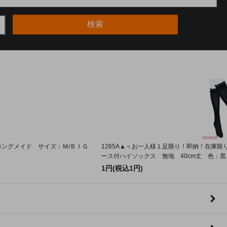
検索
ーロングメイド サイズ：Ｍ/ＢＩＧ
1265A▲＜お一人様１足限り！即納！在庫限
ース付ハイソックス 無地 40cm丈 色：黒 
1円(税込1円)