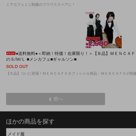
ミアカフェミニ制服のブラウススペアに！
●送料無料●＜即納！特価！在庫限り！＞【Ｂ品】ＭＥＮＣＡ
のＳ/Ｍ/Ｌ ■メンカフェ■ギャルソン■
SOLD OUT
【Ｂ品】ついに登場！ＭＥＮＣＡＦＥオフィシャル商品・ＭＥＮＣＡＦＥの制
前へ
ほかの商品を探す