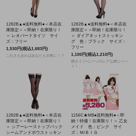
1282B▲●送料無料●＜本店在
1282B▲●送料無料●＜本店在
庫限定＞＜即納！在庫限り！
庫限定＞＜即納！在庫限り！
＞ レオパードタイツ サイ
＞ ダイアネットストッキン
ズ：フリー
グ 色：ブラック サイズ：
フリー
1,530円(税込1,683円)
1,100円(税込1,210円)
これさえあればあなたも女豹に！？
網タイツ×ニーソのレアな網ニーハ
イ！
1282B▲●送料無料●＜本店在
1156C★MB●送料無料●＜即
庫限定＞＜即納！在庫限り！
納！特価！在庫限り！＞ 乙女
＞ シアーレーストップバック
メイド 色：ピンク サイ
シームアンドボウストッキン
ズ：Ｍ/ＢＩＧ