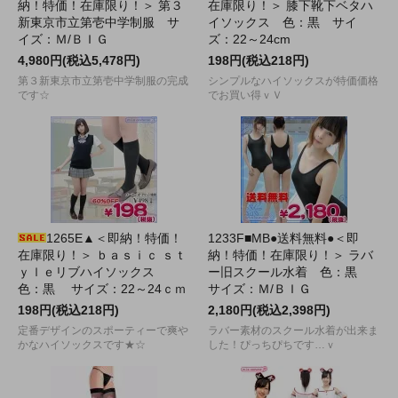
納！特価！在庫限り！＞ 第３
在庫限り！＞ 膝下靴下ベタハ
新東京市立第壱中学制服 サ
イソックス 色：黒 サイ
イズ：Ｍ/ＢＩＧ
ズ：22～24cm
4,980円(税込5,478円)
198円(税込218円)
第３新東京市立第壱中学制服の完成
シンプルなハイソックスが特価価格
です☆
でお買い得ｖＶ
1265E▲＜即納！特価！
1233F■MB●送料無料●＜即
在庫限り！＞ ｂａｓｉｃ ｓｔ
納！特価！在庫限り！＞ ラバ
ｙｌｅリブハイソックス
ー旧スクール水着 色：黒
色：黒 サイズ：22～24ｃｍ
サイズ：Ｍ/ＢＩＧ
198円(税込218円)
2,180円(税込2,398円)
定番デザインのスポーティーで爽や
ラバー素材のスクール水着が出来ま
かなハイソックスです★☆
した！ぴっちぴちです…ｖ