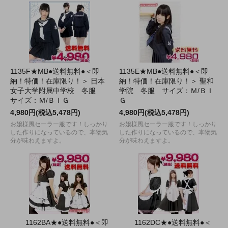
1135F★MB●送料無料●＜即
1135E★MB●送料無料●＜即
納！特価！在庫限り！＞ 日本
納！特価！在庫限り！＞ 聖和
女子大学附属中学校 冬服
学院 冬服 サイズ：Ｍ/ＢＩ
サイズ：Ｍ/ＢＩＧ
Ｇ
4,980円(税込5,478円)
4,980円(税込5,478円)
お嬢様風セーラー服です！しっかり
お嬢様風セーラー服です！しっかり
した作りになっているので、本物気
した作りになっているので、本物気
分が味わえますよ。
分が味わえますよ。
1162BA★●送料無料●＜即
1162DC★●送料無料●＜