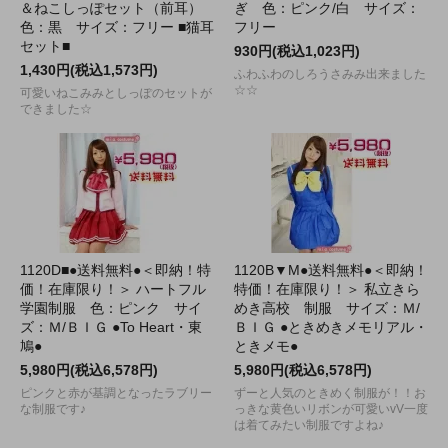
＆ねこしっぽセット（前耳）
ぎ 色：ピンク/白 サイズ：
色：黒 サイズ：フリー ■猫耳
フリー
セット■
930円(税込1,023円)
1,430円(税込1,573円)
ふわふわのしろうさみみ出来ました
☆☆
可愛いねこみみとしっぽのセットが
できました☆
1120D■●送料無料●＜即納！特
1120B▼M●送料無料●＜即納！
価！在庫限り！＞ ハートフル
特価！在庫限り！＞ 私立きら
学園制服 色：ピンク サイ
めき高校 制服 サイズ：Ｍ/
ズ：Ｍ/ＢＩＧ ●To Heart・東
ＢＩＧ ●ときめきメモリアル・
鳩●
ときメモ●
5,980円(税込6,578円)
5,980円(税込6,578円)
ピンクと赤が基調となったラブリー
ずーと人気のときめく制服が！！お
な制服です♪
っきな黄色いリボンが可愛いvV一度
は着てみたい制服ですよね♪