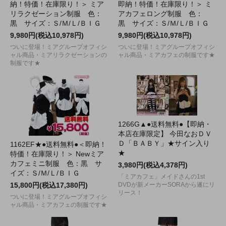
納！特価！在庫限り！＞ ミア
即納！特価！在庫限り！＞ ミ
リラクゼーション制服 色：
アカフェロング制服 色：
黒 サイズ：Ｓ/Ｍ/Ｌ/ＢＩＧ
黒 サイズ：Ｓ/Ｍ/Ｌ/ＢＩＧ
9,980円(税込10,978円)
9,980円(税込10,978円)
ついに登場！ミアグループオフィシ
ついに登場！ミアグループオフィシ
ャル商品・ミアリラクゼーションの
ャル商品・ミアカフェの制服です★
制服です★
1266G▲●送料無料●【即納・
本店在庫限定】 今田なおＤＶ
Ｄ「ＢＡＢＹ」★サイン入り
1162EF★●送料無料●＜即納！
★
特価！在庫限り！＞ Newミア
カフェミニ制服 色：黒 サ
3,980円(税込4,378円)
イズ：Ｓ/Ｍ/Ｌ/ＢＩＧ
「ミアカフェ」メイドさんの1st
15,800円(税込17,380円)
DVDが新メーカーSORAから遂にリ
リース！
ついに登場！ミアグループオフィシ
ャル商品・ミアカフェの制服です★