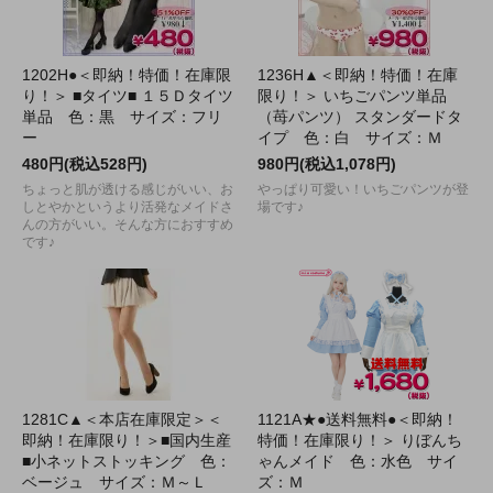
1202H●＜即納！特価！在庫限
1236H▲＜即納！特価！在庫
り！＞ ■タイツ■ １５Ｄタイツ
限り！＞ いちごパンツ単品
単品 色：黒 サイズ：フリ
（苺パンツ） スタンダードタ
ー
イプ 色：白 サイズ：Ｍ
480円(税込528円)
980円(税込1,078円)
ちょっと肌が透ける感じがいい、お
やっぱり可愛い！いちごパンツが登
しとやかというより活発なメイドさ
場です♪
んの方がいい。そんな方におすすめ
です♪
1281C▲＜本店在庫限定＞＜
1121A★●送料無料●＜即納！
即納！在庫限り！＞■国内生産
特価！在庫限り！＞ りぼんち
■小ネットストッキング 色：
ゃんメイド 色：水色 サイ
ベージュ サイズ：Ｍ～Ｌ
ズ：Ｍ