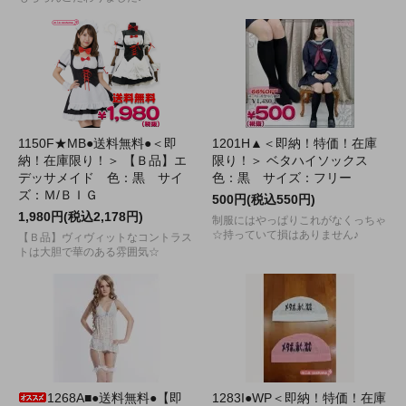
1150F★MB●送料無料●＜即
1201H▲＜即納！特価！在庫
納！在庫限り！＞ 【Ｂ品】エ
限り！＞ ベタハイソックス
デッサメイド 色：黒 サイ
色：黒 サイズ：フリー
ズ：Ｍ/ＢＩＧ
500円(税込550円)
1,980円(税込2,178円)
制服にはやっぱりこれがなくっちゃ
☆持っていて損はありません♪
【Ｂ品】ヴィヴィットなコントラス
トは大胆で華のある雰囲気☆
1268A■●送料無料●【即
1283I●WP＜即納！特価！在庫