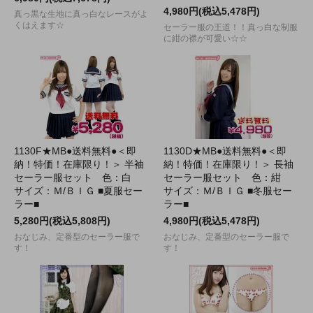
4,980円(税込5,478円)
真っ黒な生地に真っ白なレースがよ
くはえます☆
セーラー服の王道！！真っ白な制服
に紺の襟が可愛い☆☆
1130F★MB●送料無料●＜即
1130D★MB●送料無料●＜即
納！特価！在庫限り！＞ 半袖
納！特価！在庫限り！＞ 長袖
セーラー服セット 色：白
セーラー服セット 色：紺
サイズ：Ｍ/ＢＩＧ ■夏服セー
サイズ：Ｍ/ＢＩＧ ■冬服セー
ラー■
ラー■
5,280円(税込5,808円)
4,980円(税込5,478円)
おなじみ、定番型のセーラー服で
おなじみ、定番型のセーラー服で
す！
す！