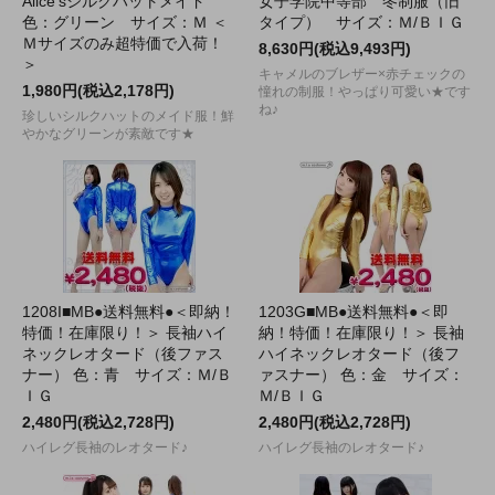
Alice'sシルクハットメイド
女子学院中等部 冬制服（旧
色：グリーン サイズ：Ｍ ＜
タイプ） サイズ：Ｍ/ＢＩＧ
Ｍサイズのみ超特価で入荷！
8,630円(税込9,493円)
＞
キャメルのブレザー×赤チェックの
1,980円(税込2,178円)
憧れの制服！やっぱり可愛い★です
ね♪
珍しいシルクハットのメイド服！鮮
やかなグリーンが素敵です★
1208I■MB●送料無料●＜即納！
1203G■MB●送料無料●＜即
特価！在庫限り！＞ 長袖ハイ
納！特価！在庫限り！＞ 長袖
ネックレオタード（後ファス
ハイネックレオタード（後フ
ナー） 色：青 サイズ：Ｍ/Ｂ
ァスナー） 色：金 サイズ：
ＩＧ
Ｍ/ＢＩＧ
2,480円(税込2,728円)
2,480円(税込2,728円)
ハイレグ長袖のレオタード♪
ハイレグ長袖のレオタード♪