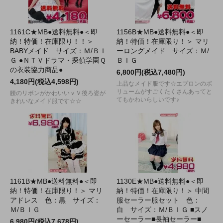
1161C★MB●送料無料●＜即
1156B★MB●送料無料●＜即
納！特価！在庫限り！！＞
納！特価！在庫限り！＞ マリ
BABYメイド サイズ：Ｍ/ＢＩ
ーロングメイド サイズ：Ｍ/
Ｇ ●ＮＴＶドラマ・探偵学園Ｑ
ＢＩＧ
の衣装協力商品●
6,800円(税込7,480円)
4,180円(税込4,598円)
上品なメイド服です☆エプロンのボ
リュームがすごくたくさんあってと
腰のリボンがかわいいｖＶ後ろ姿が
てもかわいらしいです♪
きれいなメイド服です☆☆
1161B★MB●送料無料●＜即
1130E★MB●送料無料●＜即
納！特価！在庫限り！＞ マリ
納！特価！在庫限り！＞ 中間
アドレス 色：黒 サイズ：
服セーラー服セット 色：
Ｍ/ＢＩＧ
白 サイズ：Ｍ/ＢＩＧ ■スノ
ーセーラー■長袖セーラー■
6,980円(税込7,678円)