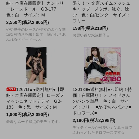
納・本店在庫限定】 カントリ
限り！＞ 文言スイムメッシュ
ーレースドール GB-177
キャップ メタボ、泳ぐ、沈
色：白 サイズ：Ｍ
む 色：白/ピンク サイズ：
フリー
2,550円(税込2,805円)
198円(税込218円)
やや厚手のレースが少女のような無
垢な可憐さを醸し出す、懐かしさあ
お買い得な水泳帽子☆
ふれるベビードール。
1267B▲●送料無料●【即
1201K■●送料無料●＜即納！特
納・本店在庫限定】 ローズフ
価！在庫限り！＞ メイドさん
ィッシュネットテディ GB-
のパンツ単品 色：白 サイ
183 色：黒 サイズ：Ｍ
ズ：フリー ■かぼちゃパンツ■
ドロワーズ■
1,900円(税込2,090円)
2,180円(税込2,398円)
豪奢なムード満点のテディです。
ディティールが可愛いｖＶ真っ白で
ふわっとしたドロワーズです☆