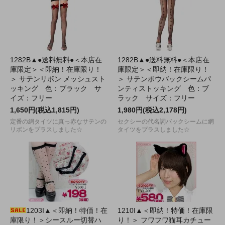
1282B▲●送料無料●＜本店在
1282B▲●送料無料●＜本店在
庫限定＞＜即納！在庫限り！
庫限定＞＜即納！在庫限り！
＞ サテンリボン メッシュスト
＞ サテンボウバックシームパ
ッキング 色：ブラック サ
ンティストッキング 色：ブ
イズ：フリー
ラック サイズ：フリー
1,650円(税込1,815円)
1,980円(税込2,178円)
定番の網タイツに真っ赤なサテンの
セクシーの代名詞バックシームに網
リボンをプラスしました☆
タイツをプラスしました☆
1203I▲＜即納！特価！在
1210I▲＜即納！特価！在庫限
庫限り！＞シースルー切替ハ
り！＞ フワフワ猫耳カチュー