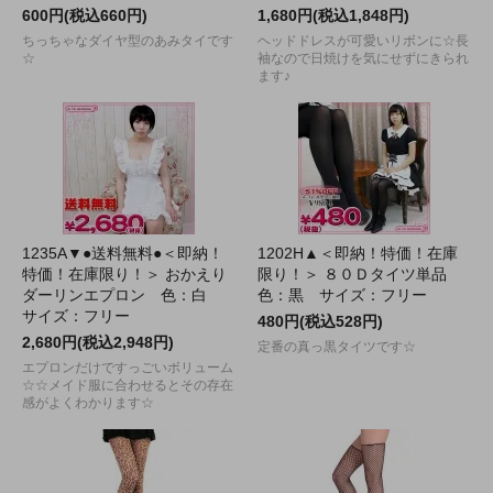
600円(税込660円)
1,680円(税込1,848円)
ちっちゃなダイヤ型のあみタイです
ヘッドドレスが可愛いリボンに☆長
☆
袖なので日焼けを気にせずにきられ
ます♪
1235A▼●送料無料●＜即納！
1202H▲＜即納！特価！在庫
特価！在庫限り！＞ おかえり
限り！＞ ８０Ｄタイツ単品
ダーリンエプロン 色：白
色：黒 サイズ：フリー
サイズ：フリー
480円(税込528円)
2,680円(税込2,948円)
定番の真っ黒タイツです☆
エプロンだけですっごいボリューム
☆☆メイド服に合わせるとその存在
感がよくわかります☆