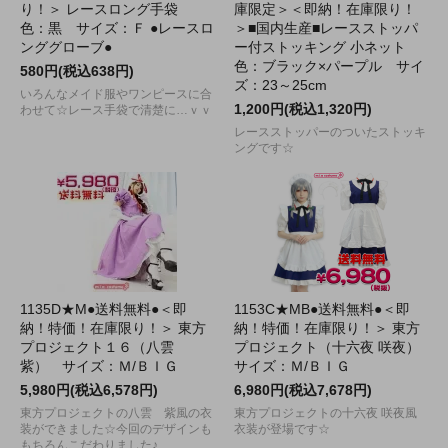
り！＞ レースロング手袋
庫限定＞＜即納！在庫限り！
色：黒 サイズ：Ｆ ●レースロ
＞■国内生産■レースストッパ
ンググローブ●
ー付ストッキング 小ネット
色：ブラック×パープル サイ
580円(税込638円)
ズ：23～25cm
いろんなメイド服やワンピースに合
1,200円(税込1,320円)
わせて☆レース手袋で清楚に…ｖｖ
レースストッパーのついたストッキ
ングです☆
1135D★M●送料無料●＜即
1153C★MB●送料無料●＜即
納！特価！在庫限り！＞ 東方
納！特価！在庫限り！＞ 東方
プロジェクト１６（八雲
プロジェクト（十六夜 咲夜）
紫） サイズ：Ｍ/ＢＩＧ
サイズ：Ｍ/ＢＩＧ
5,980円(税込6,578円)
6,980円(税込7,678円)
東方プロジェクトの八雲 紫風の衣
東方プロジェクトの十六夜 咲夜風
装ができました☆今回のデザインも
衣装が登場です☆
もちろんこだわりました♪