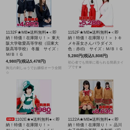
1132F★MB●送料無料●＜即
1152F★MB●送料無料●＜即
納！特価！在庫限り！＞ 東大
納！特価！在庫限り！＞ トキ
阪大学敬愛高等学校（旧東大
メキ巫女さんパラダイス
阪高等学校） 冬服 サイズ：
色：赤/白 サイズ：Ｍ/ＢＩＧ
Ｍ/ＢＩＧ
5,280円(税込5,808円)
4,980円(税込5,478円)
初心者でも簡単に着られる簡易タイ
プです★
胸元の刺しゅうでお嬢様オーラ全開
☆
1102E★●送料無料●＜即
1122A★MB●送料無料●＜即
納！特価！在庫限り！＞
納！特価！在庫限り！＞ 品川