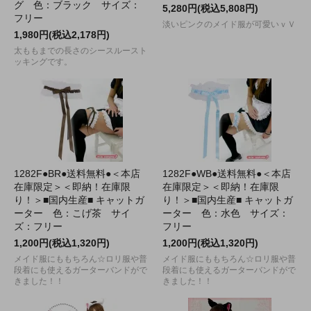
グ 色：ブラック サイズ：
5,280円(税込5,808円)
フリー
淡いピンクのメイド服が可愛いｖＶ
1,980円(税込2,178円)
太ももまでの長さのシースルースト
ッキングです。
1282F●BR●送料無料●＜本店
1282F●WB●送料無料●＜本店
在庫限定＞＜即納！在庫限
在庫限定＞＜即納！在庫限
り！＞■国内生産■ キャットガ
り！＞■国内生産■ キャットガ
ーター 色：こげ茶 サイ
ーター 色：水色 サイズ：
ズ：フリー
フリー
1,200円(税込1,320円)
1,200円(税込1,320円)
メイド服にももちろん☆ロリ服や普
メイド服にももちろん☆ロリ服や普
段着にも使えるガーターバンドがで
段着にも使えるガーターバンドがで
きました！！
きました！！