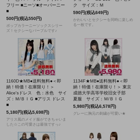
フリー ■ニーソ■オーバーニー
ク サイズ：Ｍ
■
590円(税込649円)
500円(税込550円)
かわいいとセクシーを同時に楽しめ
る一枚です。
ポップカラーニーソックスシリー
ズ！セクシーなパープルです♪
1160D★MB●送料無料●＜即
1134F★MB●送料無料●＜即
納！特価！在庫限り！＞
納！特価！在庫限り！＞ 東京
Alice'sドレス 色：水色 サイ
成徳大学高等学校旧女子部
ズ：Ｍ/ＢＩＧ ■アリス ドレス
夏服 サイズ：Ｍ/ＢＩＧ
■
5,980円(税込6,578円)
5,180円(税込5,698円)
グレーに胸元の刺繍が可愛い★
アリス風のメイド服ができちゃいま
した☆この可愛さは最強ですっ♪