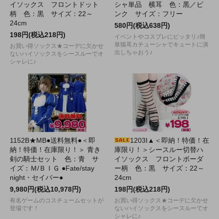
イソックス フロントドット
シャ単品 横耳 色：黒／ピ
柄 色：黒 サイズ：22～
ンク サイズ：フリー
24cm
580円(税込638円)
198円(税込218円)
イベントやコスプレにピッタリ♪簡
単猫耳カチューシャでキュートに演
お買い得ソックス★コーデに欠かせ
出しちゃおう♪
ないハイソックスをシースルーでオ
シャレに♪
1152B★MB●送料無料●＜即
1203I▲＜即納！特価！在
納！特価！在庫限り！＞ 青き
庫限り！＞シースルー切替ハ
剣の騎士セット 色：青 サ
イソックス フロントボーダ
イズ：Ｍ/ＢＩＧ ●Fate/stay
ー柄 色：黒 サイズ：22～
night・セイバー●
24cm
9,980円(税込10,978円)
198円(税込218円)
有名ゲームのコスチュームセットが
お買い得ソックス★コーデに欠かせ
登場です！
ないハイソックスをシースルーでオ
シャレに♪