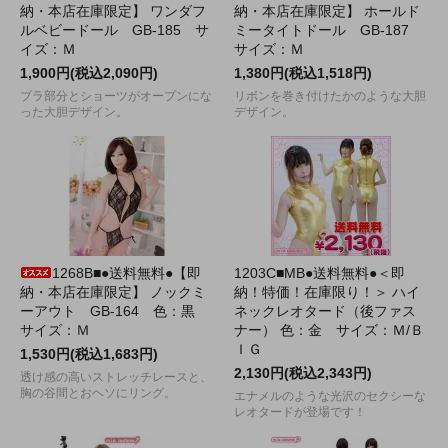
納・本店在庫限定】 ワンダフ
納・本店在庫限定】 ホールド
ルベビードール GB-185 サ
ミータイトドール GB-187
イズ：Ｍ
サイズ：Ｍ
1,900円(税込2,090円)
1,380円(税込1,518円)
ブラ部分とショーツがオープンにな
リボンを巻き付けたかのような大胆
った大胆デザイン。
デザイン。
1268B■●送料無料●【即
1203C■MB●送料無料●＜即
納・本店在庫限定】 ノックミ
納！特価！在庫限り！＞ ハイ
ーアウト GB-164 色：黒
ネックレオタード（後ファス
サイズ：Ｍ
ナー） 色：金 サイズ：Ｍ/Ｂ
ＩＧ
1,530円(税込1,683円)
2,130円(税込2,343円)
透け感の高いストレッチレースと、
胸の谷間とおヘソにリング。
エナメルのような光沢のセクシーな
レオタードが登場です！