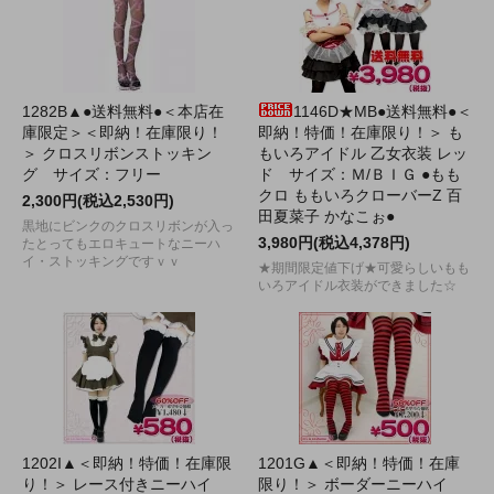
1282B▲●送料無料●＜本店在
1146D★MB●送料無料●＜
庫限定＞＜即納！在庫限り！
即納！特価！在庫限り！＞ も
＞ クロスリボンストッキン
もいろアイドル 乙女衣装 レッ
グ サイズ：フリー
ド サイズ：Ｍ/ＢＩＧ ●もも
クロ ももいろクローバーZ 百
2,300円(税込2,530円)
田夏菜子 かなこぉ●
黒地にビンクのクロスリボンが入っ
3,980円(税込4,378円)
たとってもエロキュートなニーハ
イ・ストッキングですｖｖ
★期間限定値下げ★可愛らしいもも
いろアイドル衣装ができました☆
1202I▲＜即納！特価！在庫限
1201G▲＜即納！特価！在庫
り！＞ レース付きニーハイ
限り！＞ ボーダーニーハイ