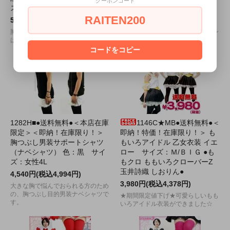
クーポンコード
ズ：Ｍ/ＢＩＧ
ク サイズ：Ｍ
RAITEN200
5,280円(税込5,808円)
2,530円(税込2,783円)
胸当ての刺繍が可愛い清純セーラー
やや短め丈のキャミソールのフロン
はいかがですか？
トはチャイナボタン。
コードをコピー
1282H■●送料無料●＜本店在庫
1146C★MB●送料無料●＜
限定＞＜即納！在庫限り！＞
即納！特価！在庫限り！＞ も
胸つぶし男装サポートシャツ
もいろアイドル 乙女衣装 イエ
（ナベシャツ） 色：黒 サイ
ロー サイズ：Ｍ/ＢＩＧ ●も
ズ：女性4L
もクロ ももいろクローバーZ
玉井詩織 しおりん●
4,540円(税込4,994円)
3,980円(税込4,378円)
大きな胸で悩んでおられる方のため
の、胸つぶし目的男装ナベシャツで
★期間限定値下げ★可愛らしいもも
す。
いろアイドル衣装ができました☆