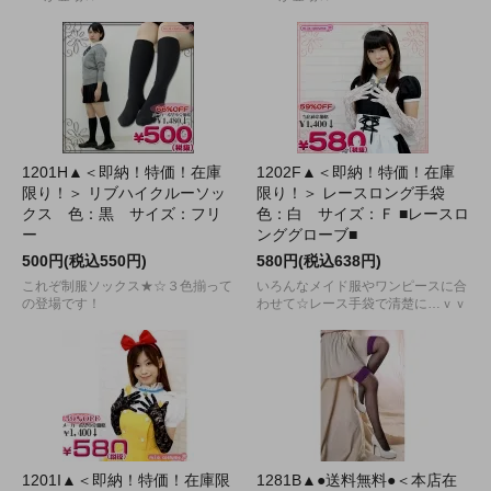
1201H▲＜即納！特価！在庫
1202F▲＜即納！特価！在庫
限り！＞ リブハイクルーソッ
限り！＞ レースロング手袋
クス 色：黒 サイズ：フリ
色：白 サイズ：Ｆ ■レースロ
ー
ンググローブ■
500円(税込550円)
580円(税込638円)
これぞ制服ソックス★☆３色揃って
いろんなメイド服やワンピースに合
の登場です！
わせて☆レース手袋で清楚に…ｖｖ
1201I▲＜即納！特価！在庫限
1281B▲●送料無料●＜本店在