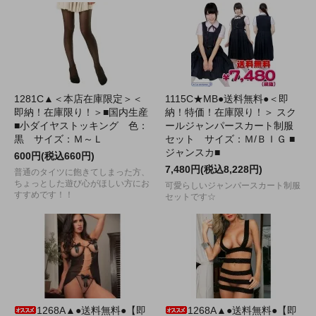
1281C▲＜本店在庫限定＞＜
1115C★MB●送料無料●＜即
即納！在庫限り！＞■国内生産
納！特価！在庫限り！＞ スク
■小ダイヤストッキング 色：
ールジャンパースカート制服
黒 サイズ：Ｍ～Ｌ
セット サイズ：Ｍ/ＢＩＧ ■
ジャンスカ■
600円(税込660円)
7,480円(税込8,228円)
普通のタイツに飽きてしまった方、
ちょっとした遊び心がほしい方にお
可愛らしいジャンパースカート制服
すすめです！！
セットです☆
1268A▲●送料無料●【即
1268A▲●送料無料●【即