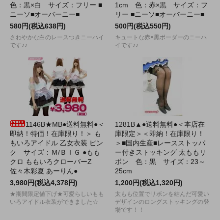
色：黒×白 サイズ：フリー ■
1cm 色：赤×黒 サイズ：フ
ニーソ■オーバーニー■
リー ■ニーソ■オーバーニー■
580円(税込638円)
500円(税込550円)
さわやかな白のレースつきニーハイ
キュートな赤×黒ボーダーのニーハ
です♪♪
イです♪♪
1146B★MB●送料無料●＜
1281B▲●送料無料●＜本店在
即納！特価！在庫限り！＞ も
庫限定＞＜即納！在庫限り！
もいろアイドル 乙女衣装 ピン
＞■国内生産■レースストッパ
ク サイズ：Ｍ/ＢＩＧ ●もも
ー付きストッキング 太ももリ
クロ ももいろクローバーZ
ボン 色：黒 サイズ：23～
佐々木彩夏 あーりん●
25cm
3,980円(税込4,378円)
1,200円(税込1,320円)
★期間限定値下げ★可愛らしいもも
太もも位置でリボンを結んだ可愛い
いろアイドル衣装ができました☆
デザインのロングストッキングの登
場です！！