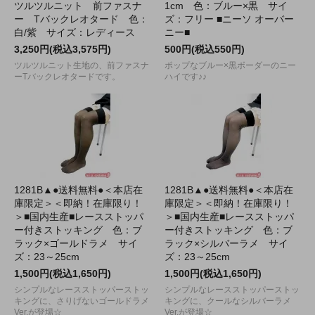
ツルツルニット 前ファスナ
1cm 色：ブルー×黒 サイ
ー Tバックレオタード 色：
ズ：フリー ■ニーソ オーバー
白/紫 サイズ：レディース
ニー■
3,250円(税込3,575円)
500円(税込550円)
ツルツルニット生地の、前ファスナ
ポップなブルー×黒ボーダーのニー
ーTバックレオタードです。
ハイです♪♪
1281B▲●送料無料●＜本店在
1281B▲●送料無料●＜本店在
庫限定＞＜即納！在庫限り！
庫限定＞＜即納！在庫限り！
＞■国内生産■レースストッパ
＞■国内生産■レースストッパ
ー付きストッキング 色：ブ
ー付きストッキング 色：ブ
ラック×ゴールドラメ サイ
ラック×シルバーラメ サイ
ズ：23～25cm
ズ：23～25cm
1,500円(税込1,650円)
1,500円(税込1,650円)
シンプルなレースストッパーストッ
シンプルなレースストッパーストッ
キングに、さりげないゴールドラメ
キングに、クールなシルバーラメ
Ver.が登場☆
Ver.が登場☆