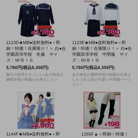
1123D★MB●送料無料●＜即
1123E★MB●送料無料●＜即
納！特価！在庫限り！＞ 白●合
納！特価！在庫限り！＞ 白●合
学園高等学校 冬服 サイ
学園高等学校 中間服 サイ
ズ：Ｍ/ＢＩＧ
ズ：Ｍ/ＢＩＧ
5,780円(税込6,358円)
5,780円(税込6,358円)
胸元の校章がまぶしい♪あの有名お
あの有名お嬢様学校の制服が出来ま
嬢様学校の制服が出来ました☆
した☆白と紺の可愛い中間服バージ
ョン！
1144F★MB●送料無料●＜即
1265F▲＜即納！特価！