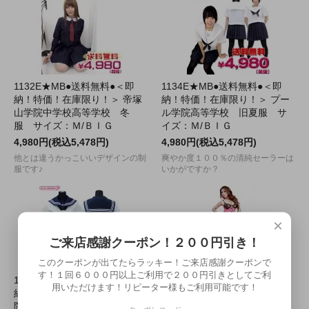
1132E★MB●送料無料●＜即
1134E★MB●送料無料●＜即
納！特価！在庫限り！＞ 帝塚
納！特価！在庫限り！＞ プー
山学院中学校高等学校 冬
ル学院高等学校 旧夏服 サ
服 サイズ：Ｍ/ＢＩＧ
イズ：Ｍ/ＢＩＧ
4,980円(税込5,478円)
4,980円(税込5,478円)
他とは違うかっこいいデザインの制
爽やか度１００％の清純セーラーは
服です♪
いかがですか？
×
ご来店感謝クーポン！２００円引き！
このクーポンが出てたらラッキー！ご来店感謝クーポンで
す！１回６０００円以上ご利用で２００円引きとしてご利
1133D★MB●送料無料●＜即
1268B★●送料無料●【即
用いただけます！リピーター様もご利用可能です！
納！特価！在庫限り！＞ 学習
納・本店在庫限定】 ニンフ・
院女子高等科 夏服 サイ
チャイナ GB-174 色：ピン