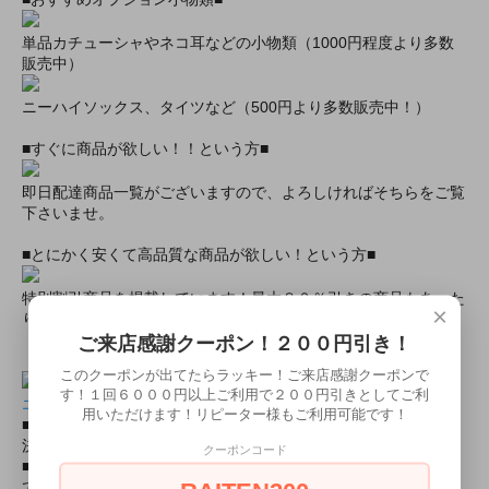
単品カチューシャやネコ耳などの小物類（1000円程度より多数
販売中）
ニーハイソックス、タイツなど（500円より多数販売中！）
■すぐに商品が欲しい！！という方■
即日配達商品一覧がございますので、よろしければそちらをご覧
下さいませ。
■とにかく安くて高品質な商品が欲しい！という方■
特別割引商品を掲載しています！最大８０％引きの商品もあった
×
りします！
ご来店感謝クーポン！２００円引き！
このクーポンが出てたらラッキー！ご来店感謝クーポンで
す！１回６０００円以上ご利用で２００円引きとしてご利
エアガン・迷彩服・ミリタリー装備品の通販ショップ
用いただけます！リピーター様もご利用可能です！
■ミリタリー初心者・女性大歓迎！ 送料全国一律￥５００！
決済方法いろいろ！
クーポンコード
■ミリタリーコスプレの小物が必要な時は、コンバットアームズ
でお買い物♪