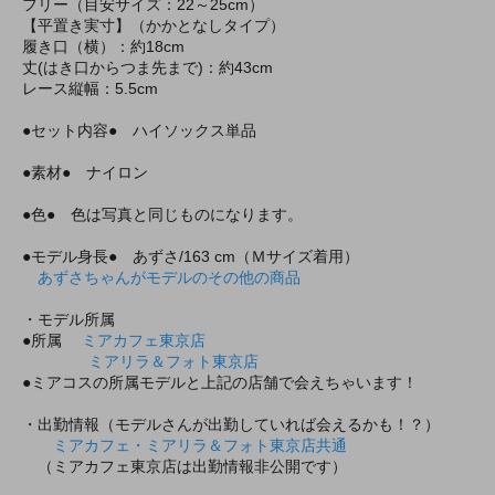
フリー（目安サイズ：22～25cm）
【平置き実寸】（かかとなしタイプ）
履き口（横）：約18cm
丈(はき口からつま先まで)：約43cm
レース縦幅：5.5cm
●セット内容● ハイソックス単品
●素材● ナイロン
●色● 色は写真と同じものになります。
●モデル身長● あずさ/163 cm（Ｍサイズ着用）
あずさちゃんがモデルのその他の商品
・モデル所属
●所属
ミアカフェ東京店
ミアリラ＆フォト東京店
●ミアコスの所属モデルと上記の店舗で会えちゃいます！
・出勤情報（モデルさんが出勤していれば会えるかも！？）
ミアカフェ・ミアリラ＆フォト東京店共通
（ミアカフェ東京店は出勤情報非公開です）