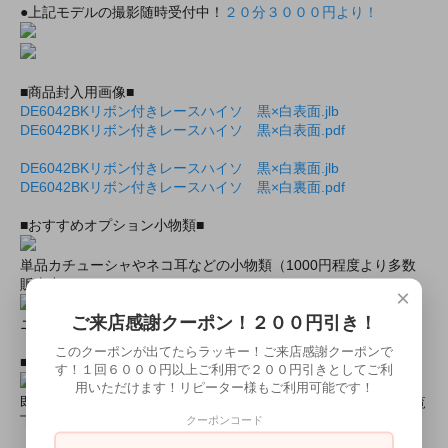
●上記モデルの撮影随時受付中！
２０分３０００円より！
■商品封入用画像■
DE6042BKリボン付きレースハイソ 黒×白表面.jlb
DE6042BKリボン付きレースハイソ 黒×白表面.pdf
DE6042BKリボン付きレースハイソ 黒×白裏面.jlb
DE6042BKリボン付きレースハイソ 黒×白裏面.pdf
■おすすめオプション小物類■
単品カチューシャやネコ耳などの小物類（1000円程度より多数
販売中）
×
ご来店感謝クーポン！２００円引き！
ニーハイソックス、タイツなど（500円より多数販売中！）
このクーポンが出てたらラッキー！ご来店感謝クーポンで
■すぐに商品が欲しい！！という方■
す！１回６０００円以上ご利用で２００円引きとしてご利
用いただけます！リピーター様もご利用可能です！
即日配達商品一覧がございますので、よろしければそちらをご覧
クーポンコード
下さいませ。