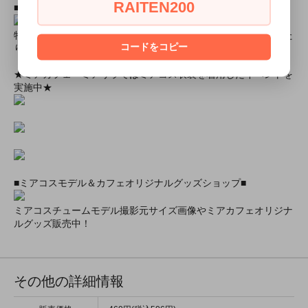
RAITEN200
■とにかく安くて高品質な商品が欲しい！という方■
特別割引商品を掲載しています！最大８０％引きの商品もあった
コードをコピー
りします！
★ミアカフェ・ミアリラではミアコス衣装を着用したイベントを
実施中★
■ミアコスモデル＆カフェオリジナルグッズショップ■
ミアコスチュームモデル撮影元サイズ画像やミアカフェオリジナ
ルグッズ販売中！
その他の詳細情報