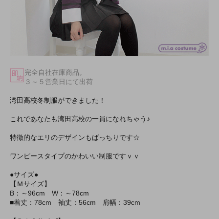
完全自社在庫商品。
３～５営業日にて出荷
湾田高校冬制服ができました！
これであなたも湾田高校の一員になれちゃう♪
特徴的なエリのデザインもばっちりです☆
ワンピースタイプのかわいい制服ですｖｖ
●サイズ●
【Ｍサイズ】
B：～96cm W：～78cm
■着丈：78cm 袖丈：56cm 肩幅：39cm