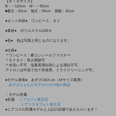
【ＢＩＧサイズ】
B：～110cm W：～92cm
■着丈：82cm 袖丈：59cm 肩幅：42cm
●セット内容● ワンピース、タイ
●素材● ポリエステル100％
●色● 色は写真と同じものになります。
●仕様●
＊ワンピース：横コンシールファスナー
＊ネクタイ：長さ調節可
＊水洗い不可、塩素系漂白剤による漂白不可、
アイロンは中温で当て布使用、ドライクリーニング可。
●モデル身長● あずさ/163 cm（Ｍサイズ着用）
あずさちゃんがモデルのその他の商品
・モデル所属
●所属
ミアカフェ東京店
ミアリラ＆フォト東京店
●ミアコスの所属モデルと上記の店舗で会えちゃいます！