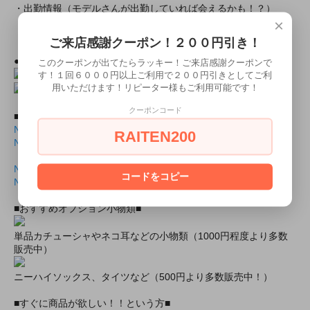
・出勤情報（モデルさんが出勤していれば会えるかも！？）
×
ミアカフェ・ミアリラ＆フォト東京店共通
（ミアカフェ東京店は出勤情報非公開です）
ご来店感謝クーポン！２００円引き！
●上記モデルの撮影随時受付中！
２０分３０００円より！
このクーポンが出てたらラッキー！ご来店感謝クーポンで
す！１回６０００円以上ご利用で２００円引きとしてご利
用いただけます！リピーター様もご利用可能です！
クーポンコード
■商品封入用画像■
NY2003湾田高校冬制服表面.jlb
RAITEN200
NY2003湾田高校冬制服表面.pdf
NY2003湾田高校冬制服裏面.jlb
コードをコピー
NY2003湾田高校冬制服裏面.pdf
■おすすめオプション小物類■
単品カチューシャやネコ耳などの小物類（1000円程度より多数
販売中）
ニーハイソックス、タイツなど（500円より多数販売中！）
■すぐに商品が欲しい！！という方■