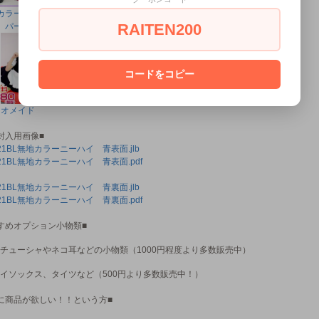
カラーニーハ
無地カラーニーハ
無地カラーニーハ
RAITEN200
 パープル
イ ピンク
イ 赤
コードをコピー
マオメイド
封入用画像■
021BL無地カラーニーハイ 青表面.jlb
021BL無地カラーニーハイ 青表面.pdf
021BL無地カラーニーハイ 青裏面.jlb
021BL無地カラーニーハイ 青裏面.pdf
すめオプション小物類■
チューシャやネコ耳などの小物類（1000円程度より多数販売中）
イソックス、タイツなど（500円より多数販売中！）
に商品が欲しい！！という方■