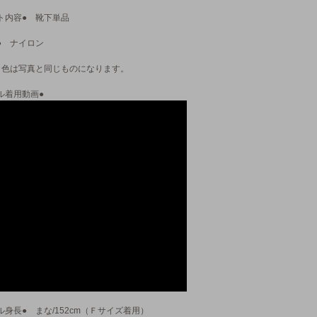
ト内容● 靴下単品
● ナイロン
 色は写真と同じものになります。
ル着用動画●
ル身長● まな/152cm（Ｆサイズ着用）