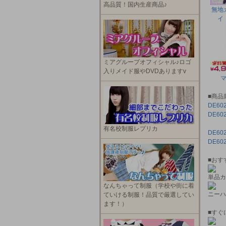
高品質！国内生産商品♪
無地
イ
ミアグループオフィシャル♪ロゴ
入りメイド服やDVDありますv
■商品
DE6
DE6
有名校制服レプリカ
DE6
DE6
■おす
単品カ
なんちゃって制服（学校や街に着
ニーハ
ていける制服！品質で厳選してい
ます！）
■すぐ