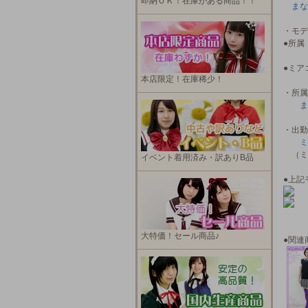
即納ＯＫ！在庫がある商品！！
まな
・モデ
●所
●ミア
本店限定！在庫稀少！
・所属
ま
・出勤
ミ
（ミ
イベント着用済み・訳ありB品
●上記
大特価！セール商品♪
●関連