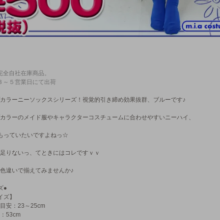
完全自社在庫商品。
３～５営業日にて出荷
カラーニーソックスシリーズ！視覚的引き締め効果抜群、ブルーです♪
カラーのメイド服やキャラクターコスチュームに合わせやすいニーハイ、
もっていたいですよねっ☆
足りないっ、てときにはコレですｖｖ
色違いで揃えてみませんか♪
ズ●
イズ】
目安：23～25cm
：53cm