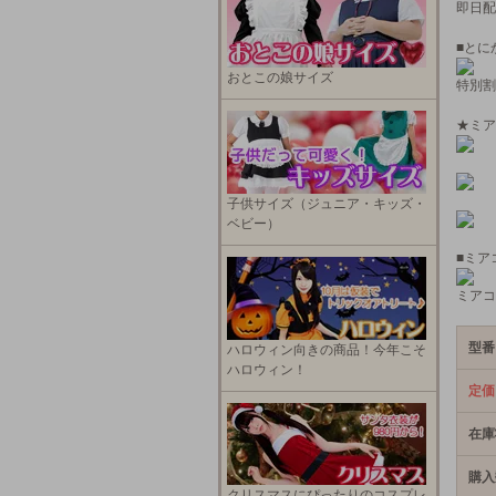
即日配
■とに
おとこの娘サイズ
特別割
★ミア
子供サイズ（ジュニア・キッズ・
ベビー）
■ミア
ミアコ
型番
ハロウィン向きの商品！今年こそ
ハロウィン！
定価
在庫
購入
クリスマスにぴったりのコスプレ