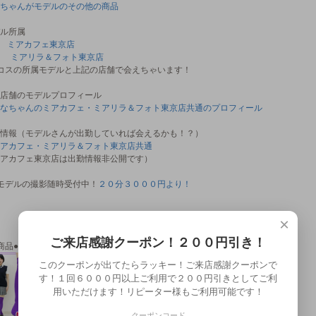
ちゃんがモデルのその他の商品
ル所属
属
ミアカフェ東京店
ミアリラ＆フォト東京店
コスの所属モデルと上記の店舗で会えちゃいます！
店舗のモデルプロフィール
なちゃんのミアカフェ・ミアリラ＆フォト東京店共通のプロフィール
情報（モデルさんが出勤していれば会えるかも！？）
アカフェ・ミアリラ＆フォト東京店共通
アカフェ東京店は出勤情報非公開です）
モデルの撮影随時受付中！
２０分３０００円より！
×
ご来店感謝クーポン！２００円引き！
商品●
このクーポンが出てたらラッキー！ご来店感謝クーポンで
す！１回６０００円以上ご利用で２００円引きとしてご利
用いただけます！リピーター様もご利用可能です！
クーポンコード