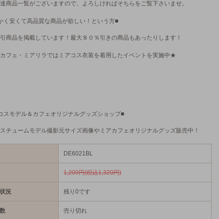
達商品一覧がございますので、よろしければそちらをご覧下さいませ。
かく安くて高品質な商品が欲しい！という方■
引商品を掲載しています！最大８０％引きの商品もあったりします！
カフェ・ミアリラではミアコス衣装を着用したイベントを実施中★
コスモデル＆カフェオリジナルグッズショップ■
スチュームモデル撮影元サイズ画像やミアカフェオリジナルグッズ販売中！
DE6021BL
1,200円(税込1,320円)
状況
残り0です
数
売り切れ