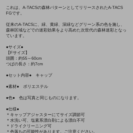
これは、A-TACSの森林パターンとしてリリースされたA-TACS
FGです。
従来のA-TACSに、緑、黄緑、深緑などグリーン系の色を施し、
森林区域などでの迷彩効果をより高めた次世代の森林迷彩となっ
ています。
●サイズ●
【Fサイズ】
頭囲：約55～60cm
つばの長さ：約7cm
●セット内容● キャップ
●素材● ポリエステル
●色● 色は写真と同じものになります。
●仕様●
＊キャップアジャスターにてサイズ調節可
＊水洗い可、塩素系漂白剤による漂白不可
＊ドライクリーニング可
＊色落ちの可能性があります。ご注意ください。