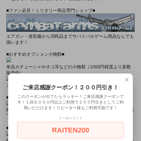
■ファン必見！ミリタリー商品専門ショップ■
エアガン・迷彩服から消耗品までサバイバルゲーム用品なんでも
揃います！
■おすすめオプション小物類■
単品カチューシャやネコ耳などの小物類（1000円程度より多数
販売中）
×
ニーハイソックス、タイツなど（500円より多数販売中！）
ご来店感謝クーポン！２００円引き！
このクーポンが出てたらラッキー！ご来店感謝クーポンで
■すぐに商品が欲しい！！という方■
す！１回６０００円以上ご利用で２００円引きとしてご利
用いただけます！リピーター様もご利用可能です！
即日配達商品一覧がございますので、よろしければそちらをご覧
下さいませ。
クーポンコード
■とにかく安くて高品質な商品が欲しい！という方■
RAITEN200
特別割引商品を掲載しています！最大８０％引きの商品もあった