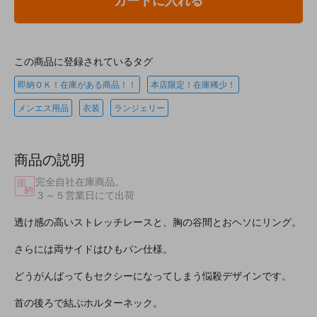
カートに入れる
この商品に登録されているタグ
即納ＯＫ！在庫がある商品！！
本店限定！在庫稀少！
メンエス用品
衣装
ランジェリー
商品の説明
完全自社在庫商品。
３～５営業日にて出荷
透け感の高いストレッチレースと、胸の谷間とおヘソにリング。
さらには両サイドはひもパン仕様。
どうがんばってもセクシーになってしまう悩殺デザインです。
首の後ろで結ぶホルターネック。