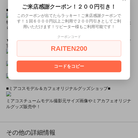
ご来店感謝クーポン！２００円引き！
■とにかく安くて高品質な商品が欲しい！という方■
このクーポンが出てたらラッキー！ご来店感謝クーポンで
す！１回６０００円以上ご利用で２００円引きとしてご利
特別割引商品を掲載しています！最大８０％引きの商品もあった
用いただけます！リピーター様もご利用可能です！
りします！
クーポンコード
★ミアカフェ・ミアリラではミアコス衣装を着用したイベントを
実施中★
RAITEN200
コードをコピー
■ミアコスモデル＆カフェオリジナルグッズショップ■
ミアコスチュームモデル撮影元サイズ画像やミアカフェオリジナ
ルグッズ販売中！
その他の詳細情報