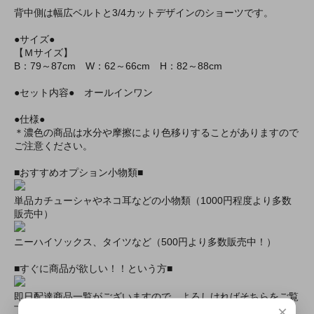
背中側は幅広ベルトと3/4カットデザインのショーツです。
●サイズ●
【Ｍサイズ】
B：79～87cm W：62～66cm H：82～88cm
●セット内容● オールインワン
●仕様●
＊濃色の商品は水分や摩擦により色移りすることがありますので
ご注意ください。
■おすすめオプション小物類■
単品カチューシャやネコ耳などの小物類（1000円程度より多数
販売中）
ニーハイソックス、タイツなど（500円より多数販売中！）
■すぐに商品が欲しい！！という方■
即日配達商品一覧がございますので、よろしければそちらをご覧
×
下さいませ。