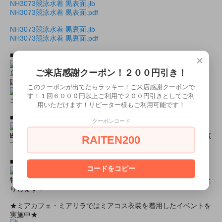
NH3073競泳水着 黒表面.jlb
NH3073競泳水着 黒表面.pdf
NH3073競泳水着 黒裏面.jlb
NH3073競泳水着 黒裏面.pdf
■おすすめオプション小物類■
×
ご来店感謝クーポン！２００円引き！
単品カチューシャやネコ耳などの小物類（1000円程度より多数
販売中）
このクーポンが出てたらラッキー！ご来店感謝クーポンで
す！１回６０００円以上ご利用で２００円引きとしてご利
ニーハイソックス、タイツなど（500円より多数販売中！）
用いただけます！リピーター様もご利用可能です！
■すぐに商品が欲しい！！という方■
クーポンコード
即日配達商品一覧がございますので、よろしければそちらをご覧
RAITEN200
下さいませ。
■とにかく安くて高品質な商品が欲しい！という方■
コードをコピー
特別割引商品を掲載しています！最大８０％引きの商品もあった
りします！
★ミアカフェ・ミアリラではミアコス衣装を着用したイベントを
実施中★