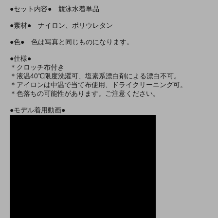
●セット内容● 競泳水着単品
●素材● ナイロン、ポリウレタン
●色● 色は写真と同じものになります。
●仕様●
＊クロッチ布付き
＊液温40℃限度洗濯可、塩素系漂白剤による漂白不可。
＊アイロンは中温で当て布使用、ドライクリーニング可。
＊色落ちの可能性があります。ご注意ください。
●モデル着用動画●