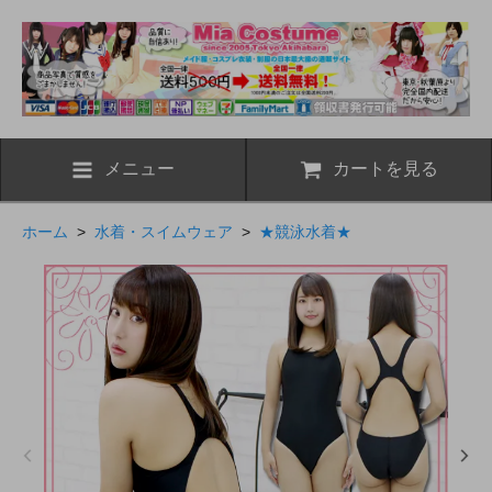
メニュー
カートを見る
ホーム
>
水着・スイムウェア
>
★競泳水着★