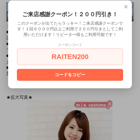
×
ご来店感謝クーポン！２００円引き！
このクーポンが出てたらラッキー！ご来店感謝クーポンで
ミリタリー装備品の通販ショップ
す！１回６０００円以上ご利用で２００円引きとしてご利
■ミリタリー初心者・女性大歓迎！ 送料全国一律￥５００！
用いただけます！リピーター様もご利用可能です！
決済方法いろいろ！
■ミリタリーコスプレの小物が必要な時は、コンバットアームズ
クーポンコード
でお買い物♪
RAITEN200
■映画・アニメ・ゲームで有名な銃を￥１０００～取り揃えてい
ます！
■有名キャラクターになりきりコレクション、お得なセットご用
意してます！
コードをコピー
★拡大写真★