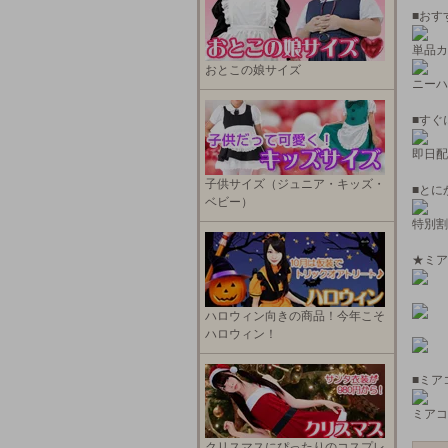
■おす
単品カ
おとこの娘サイズ
ニーハ
■すぐ
即日配
子供サイズ（ジュニア・キッズ・
■とに
ベビー）
特別割
★ミア
ハロウィン向きの商品！今年こそ
ハロウィン！
■ミア
ミアコ
クリスマスにぴったりのコスプレ