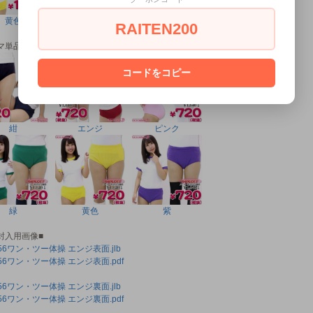
黄色
紫
RAITEN200
マ単品 カラーバリエーション●
コードをコピー
紺
エンジ
ピンク
緑
黄色
紫
封入用画像■
056ワン・ツー体操 エンジ表面.jlb
056ワン・ツー体操 エンジ表面.pdf
056ワン・ツー体操 エンジ裏面.jlb
056ワン・ツー体操 エンジ裏面.pdf