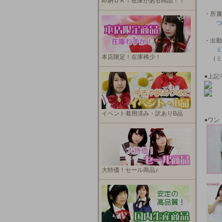
即納ＯＫ！在庫がある商品！！
・所属
つ
・出勤
ミ
本店限定！在庫稀少！
（ミ
●上記
イベント着用済み・訳ありB品
●ワン
大特価！セール商品♪