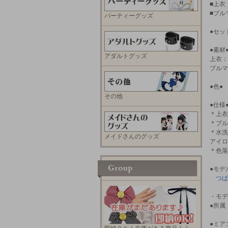
■上衣
■ブル
パーティーグッズ
●セッ
●素材
アダルトグッズ
上衣：
ブルマ
●色●
その他
●仕様
＊上衣
＊ブル
＊水洗
メイドさんのグッズ
アイロ
＊色落
●モデ
つば
・モデ
●所
●ミア