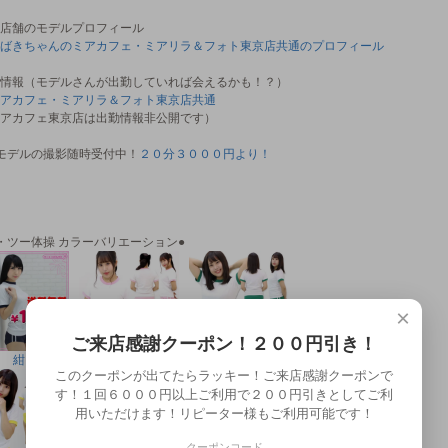
店舗のモデルプロフィール
ばきちゃんのミアカフェ・ミアリラ＆フォト東京店共通のプロフィール
情報（モデルさんが出勤していれば会えるかも！？）
アカフェ・ミアリラ＆フォト東京店共通
アカフェ東京店は出勤情報非公開です）
モデルの撮影随時受付中！
２０分３０００円より！
・ツー体操 カラーバリエーション●
×
ご来店感謝クーポン！２００円引き！
紺
ピンク
緑
このクーポンが出てたらラッキー！ご来店感謝クーポンで
す！１回６０００円以上ご利用で２００円引きとしてご利
用いただけます！リピーター様もご利用可能です！
クーポンコード