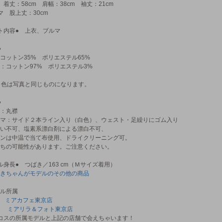
 着丈：58cm 肩幅：38cm 袖丈：21cm
マ 股上丈：30cm
ト内容● 上衣、ブルマ
●
コットン35% ポリエステル65%
：コットン97% ポリエステル3%
 色は写真と同じものになります。
●
：丸襟
マ：サイド２本ライン入り（白色）、ウェスト・足繰りにゴム入り
い不可、塩素系漂白剤による漂白不可、
ンは中温で当て布使用、ドライクリーニング可。
ちの可能性があります。ご注意ください。
ル身長● つばき／163 cm（Ｍサイズ着用）
きちゃんがモデルのその他の商品
ル所属
属
ミアカフェ東京店
ミアリラ＆フォト東京店
コスの所属モデルと上記の店舗で会えちゃいます！