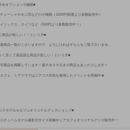
すめオプション小物類■
チューシャやネコ耳などの小物類（1000円程度より多数販売中）
イソックス、タイツなど（500円より多数販売中！）
に商品が欲しい！！という方■
達商品一覧がございますので、よろしければそちらをご覧下さいませ。
かく安くて高品質な商品が欲しい！という方■
引商品を掲載しています！最大８０％引きの商品もあったりします！
カフェ・ミアリラではミアコス衣装を着用したイベントを実施中★
コスモデル＆カフェオリジナルグッズショップ■
スチュームモデル撮影元サイズ画像やミアカフェオリジナルグッズ販売中！