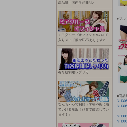
高品質！国内生産商品♪
●ブル
ミアグループオフィシャル♪ロゴ
入りメイド服やDVDありますv
有名校制服レプリカ
■商品
NH3
なんちゃって制服（学校や街に着
NH3
ていける制服！品質で厳選してい
ます！）
NH3
NH3