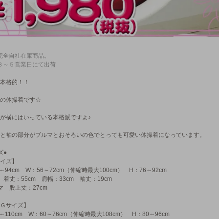
完全自社在庫商品。
３～５営業日にて出荷
本格的！！
の体操着です☆
が横にはいっている本格派ですよ♪
と袖の部分がブルマとおそろいの色でとっても可愛い体操着になっています。
ズ●
イズ】
0～94cm W：56～72cm（伸縮時最大100cm） H：76～92cm
 着丈：55cm 肩幅：33cm 袖丈：19cm
マ 股上丈：27cm
Ｇサイズ】
2～110cm W：60～76cm（伸縮時最大108cm） H：80～96cm