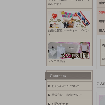
型番
あります！
定価
在庫
品揃え豊富♪パーティー・イベン
購入
ト
M
BI
メンエス用品
この
お支払い方法について
配送方法・送料について
お問い合わせ