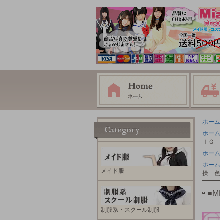
ホーム
ホーム
ＩＧ
ホーム
ホーム
メイド服
操 色
■
制服系・スクール制服