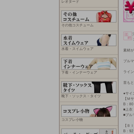
レオタード
その他コスチューム
水着・スイムウェア
素材が
ブルマ
ライン
下着・インナーウェア
首もと
●サイ
靴下・ソックス・タイツ
【Ｍサ
B：8
■上衣
■ブル
コスプレ小物
【ＢＩ
B：9