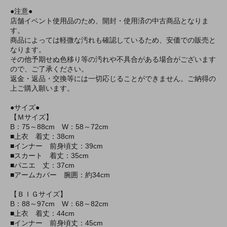
●注意●
店舗イベント使用品のため、開封・使用済の中古商品となりま
す。
商品によっては軽微な汚れも確認しているため、安価での販売と
なります。
その他予期せぬ色移り等の汚れや不具合がある場合がございます
ので、ご了承ください。
返金・返品・交換等には一切応じることができません。ご納得の
上ご購入願います。
●サイズ●
【Ｍサイズ】
B：75～88cm W：58～72cm
■上衣 着丈：38cm
■インナー 前身頃丈：39cm
■スカート 着丈：35cm
■パニエ 丈：37cm
■アームカバー 腕囲：約34cm
【ＢＩＧサイズ】
B：88～97cm W：68～82cm
■上衣 着丈：44cm
■インナー 前身頃丈：45cm