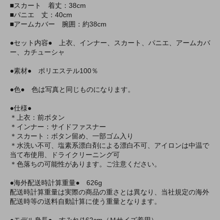
■スカート 着丈：38cm
■パニエ 丈：40cm
■アームカバー 腕囲：約38cm
●セット内容● 上衣、インナー、スカート、パニエ、アームカバ
ー、カチューシャ
●素材● ポリエステル100％
●色● 色は写真と同じものになります。
●仕様●
＊上衣：前ボタン
＊インナー：サイドファスナー
＊スカート：ボタン留め、一部ゴム入り
＊水洗い不可、塩素系漂白剤による漂白不可、アイロンは中温で
当て布使用、ドライクリーニング可
＊色落ちの可能性があります。ご注意ください。
●海外配送時計算重量● 626g
配送時計算重量は実際の商品の重さとは異なり、当社規定の海外
配送時等の送料自動計算に使う重量となります。
●モデル身長● すみれ/162cm（Ｍサイズ着用）