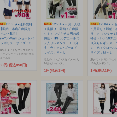
1110E★●送料無料
1258A▲＜お一人様
1258A▲＜
●【即納・本店在庫限定・
１足限り！即納！在庫限
１足限り！即納！
イベントB品】
り！＞ マジキチ１円の超
り！＞ マジキチ１
ewYorkWish ショートパ
特価・TKF 50デニール ラ
特価・TKF 50デニ
ンツポリス サイズ：Ｓ
メ入りレギンス １０分
メ入りレギンス 
丈 色：クロ×ゴールド
丈 色：クロ×シ
B品】タイトなブラウスにホ
サイズ：Ｍ～Ｌ
サイズ：Ｍ～Ｌ
トパンツがセットされたコス
ューム☆
淑女のエレガンスなイメージ、
淑女のエレガンスなイ
10分丈レギンス。
10分丈レギンス。
80円(税込858円)
1円(税込1円)
1円(税込1円)