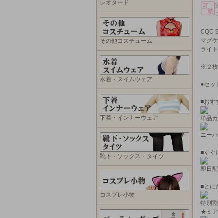
レオタード
CQC
マグケ
その他コスチューム
ライト
※２枚
水着・スイムウェア
●セッ
■おす
下着・インナーウェア
単品カ
ニーハ
■すぐ
靴下・ソックス・タイツ
即日配
■とに
コスプレ小物
特別割
★ミア