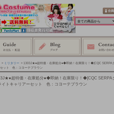
>
ミリタリー
> 1303J★●超特価・在庫処分●◆即納！在庫限り！◆[CQC SER
セット 色：コヨーテブラウン
303J★●超特価・在庫処分●◆即納！在庫限り！◆[CQC SERP
ライトキャリアーセット 色：コヨーテブラウン