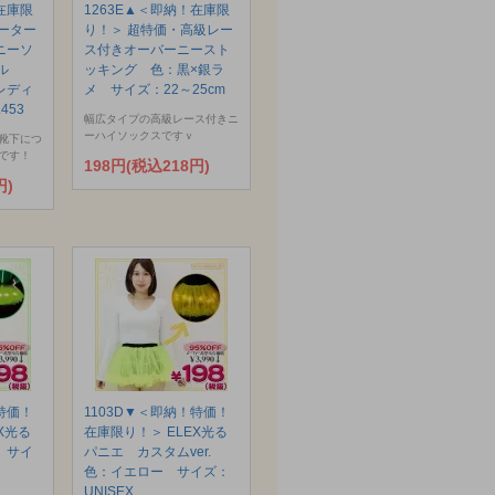
在庫限
1263E▲＜即納！在庫限
ーター
り！＞ 超特価・高級レー
ニーソ
ス付きオーバーニースト
ール
ッキング 色：黒×銀ラ
レディ
メ サイズ：22～25cm
453
幅広タイプの高級レース付きニ
ーハイソックスですｖ
靴下につ
です！
198円(税込218円)
円)
特価！
1103D▼＜即納！特価！
X光る
在庫限り！＞ ELEX光る
 サイ
パニエ カスタムver.
色：イエロー サイズ：
UNISEX