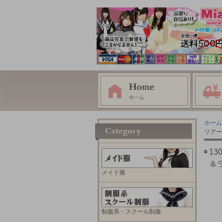
ホーム
リアー
1
＆
メイド服
制服系・スクール制服