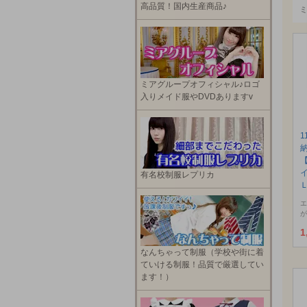
高品質！国内生産商品♪
ミアグループオフィシャル♪ロゴ
入りメイド服やDVDありますv
1
有名校制服レプリカ
エ
が
1
なんちゃって制服（学校や街に着
ていける制服！品質で厳選してい
ます！）