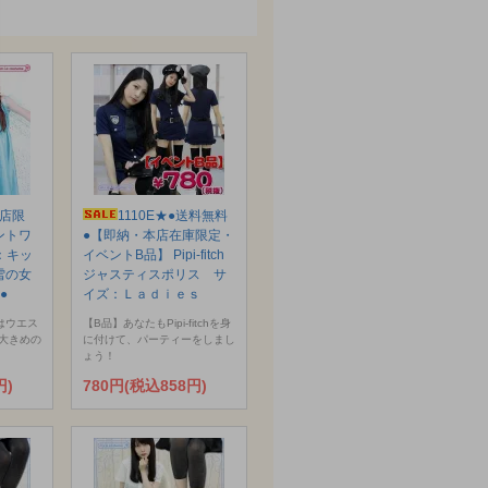
本店限
1110E★●送料無料
ントワ
●【即納・本店在庫限定・
：キッ
イベントB品】 Pipi-fitch
と雪の女
ジャスティスポリス サ
●
イズ：Ｌａｄｉｅｓ
はウエス
【B品】あなたもPipi-fitchを身
大きめの
に付けて、パーティーをしまし
ょう！
円)
780円(税込858円)