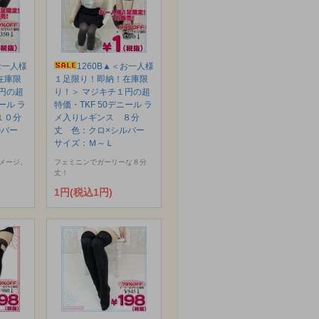
お一人様
1260B▲＜お一人様
在庫限
１足限り！即納！在庫限
円の超
り！＞ マジキチ１円の超
ール ラ
特価・TKF 50デニール ラ
１０分
メ入りレギンス ８分
ルバー
丈 色：クロ×シルバー
サイズ：Ｍ～Ｌ
メージ、
フェミニンでガーリーな８分
丈！
1円(税込1円)