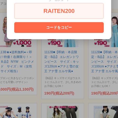
ミアコス本店の「超絶おすすめ商品！！です！」価格と品質に絶対の自信！
RAITEN200
コードをコピー
113B★●送料無料●＜即
1112B■【即納・本店限
1112B■【即納・
納！特価！在庫限り！＞
定・B品】 エレガントワ
定・B品】 エレガ
【Ｂ品】 NYW ピンクメ
ンピース サイズ：キッ
ンピース サイズ
イド サイズ：Ｍ（女性
ズ120cm ●アナと雪の女
ズ100cm ●アナ
Ｌサイズ相当）
王 アナ雪 エルサ風●
王 アナ雪 エルサ風
プロンに大きなピンクリボン
【B品】キッズサイズはウエス
【B品】キッズサイズ
とても可愛いデザイン♪
トにゴム入りで、少し大きめの
トにゴム入りで、少し
お子様にもOK！
お子様にもOK！
,000円(税込1,100円)
190円(税込209円)
190円(税込209