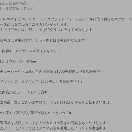
完全自社在庫商品。
３～５営業日にて出荷
 SERPAタイプ ホルスター レッグプラットフォームのレイルに取り付けるマグケ
ースにはダブルカラムマガジンが入ります。
キャリアーには、26mm径（6Pクラス）ライトが入ります。
目写真は使用例です。セット内容は１枚目となります。
ト内容● マグケース＆ライトキャリー
すめオプション小物類■
チューシャやネコ耳などの小物類（1000円程度より多数販売中）
イソックス、タイツなど（500円より多数販売中！）
に商品が欲しい！！という方■
達商品一覧がございますので、よろしければそちらをご覧下さいませ。
かく安くて高品質な商品が欲しい！という方■
引商品を掲載しています！最大８０％引きの商品もあったりします！
カフェ・ミアリラではミアコス衣装を着用したイベントを実施中★