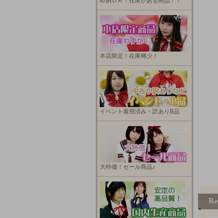
即納ＯＫ！在庫がある商品！！
本店限定！在庫稀少！
イベント着用済み・訳ありB品
大特価！セール商品♪