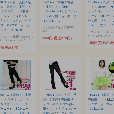
1263A▲＜お一人様１足
1281A▲＜即納！特価！
1264A▲＜即納！
限り！即納！在庫限り！
在庫限り！＞ 国産
り！＞ 超特価・ガ
＞ マジキチ１円の超特
『MONALIZA』タイツ ヘ
リング付オーバー
価・ソフトナイロンレー
リンボン柄 色：黒 サ
ックス 80デニ
ス付ハイソックス ダイ
イズ：Ｍ－Ｌ
色：黒 サイズ：
ヤ柄 40cm丈 色：黒
ースＦ 型式：No.
ヘリンボンタイツで美脚効
イズ：23-25cm
果！！
セクシーなガーターが
いている珍しいタイプ
ラシカルな雰囲気たっぷりの
248円(税込273円)
レースハイソックスです☆
198円(税込218
1円(税込1円)
1266B▲＜即納！在庫限
1265A▲＜お一人様１足
1103D▼＜即納！
り！＞ 超特価・ガーター
限り！即納！在庫限り！
在庫限り！＞ ELE
リング付トレンカ（オー
＞ マジキチ１円の超特
パニエ 色：黄緑
バーニー） 80デニー
価・ソフトナイロンレー
ズ：Ladies
ル 色：黒 サイズ：レ
ス付ハイソックス 無