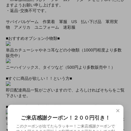
ますようお願い申し上げます。
・返品･交換不可です。
サバイバルゲーム 作業着 軍服 US 払い下げ品 軍用実
物 アメリカ ユニフォーム 迷彩服
■おすすめオプション小物類■
単品カチューシャやネコ耳などの小物類（1000円程度より多数
販売中）
ニーハイソックス、タイツなど（500円より多数販売中！）
■すぐに商品が欲しい！！という方■
即日配達商品一覧がございますので、よろしければそちらをご覧
下さいませ。
■とにかく安くて高品質な商品が欲しい！という方■
×
ご来店感謝クーポン！２００円引き！
特別割引商品を掲載しています！最大８０％引きの商品もあった
りします！
このクーポンが出てたらラッキー！ご来店感謝クーポンで
★ミアカフェ・ミアリラではミアコス衣装を着用したイベントを