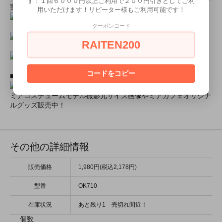
す！１回６０００円以上ご利用で２００円引きとしてご利
実施中★
用いただけます！リピーター様もご利用可能です！
クーポンコード
RAITEN200
コードをコピー
■ミアコスモデル＆カフェオリジナルグッズショップ■
ミアコスチュームモデル撮影元サイズ画像やミアカフェオリジナ
ルグッズ販売中！
その他の詳細情報
販売価格
1,980円(税込2,178円)
型番
OK710
在庫状況
あと残り1 売切れ間近！
個数