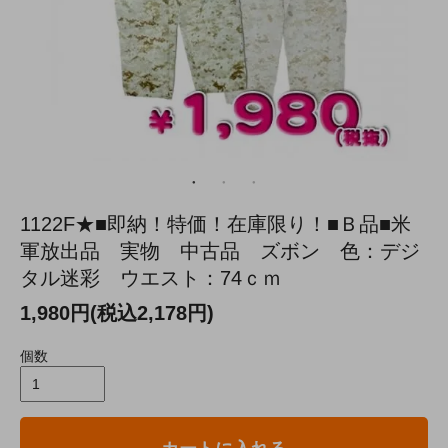
1122F★■即納！特価！在庫限り！■Ｂ品■米
軍放出品 実物 中古品 ズボン 色：デジ
タル迷彩 ウエスト：74ｃｍ
1,980円(税込2,178円)
個数