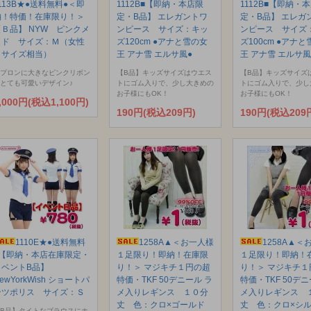
113B★●送料無料●＜即
1112B■【即納・本店限
1112B■【即納・
納！特価！在庫限り！＞
定・B品】 エレガントワ
定・B品】 エレガ
【Ｂ品】 NYW ピンクメ
ンピース サイズ：キッ
ンピース サイズ
イド サイズ：Ｍ（女性
ズ120cm ●アナと雪の女
ズ100cm ●アナ
Ｌサイズ相当）
王 アナ雪 エルサ風●
王 アナ雪 エルサ風
プロンに大きなピンクリボン
【B品】キッズサイズはウエス
【B品】キッズサイズ
とても可愛いデザイン♪
トにゴム入りで、少し大きめの
トにゴム入りで、少し
お子様にもOK！
お子様にもOK！
,000円(税込1,100円)
190円(税込209円)
190円(税込209
1110E★●送料無料
1258A▲＜お一人様
1258A▲＜
●【即納・本店在庫限定・
１足限り！即納！在庫限
１足限り！即納！
イベントB品】
り！＞ マジキチ１円の超
り！＞ マジキチ１
ewYorkWish ショートパ
特価・TKF 50デニール ラ
特価・TKF 50デニ
ンツポリス サイズ：Ｓ
メ入りレギンス １０分
メ入りレギンス 
丈 色：クロ×ゴールド
丈 色：クロ×シ
B品】タイトなブラウスにホ