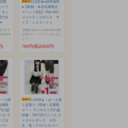
本店限
1110E★●送料無料
ントワ
●【即納・本店在庫限定・
：キッ
イベントB品】 Pipi-fitch
と雪の女
ジャスティスポリス サ
●
イズ：Ｌａｄｉｅｓ
はウエス
【B品】あなたもPipi-fitchを身
大きめの
に付けて、パーティーをしまし
ょう！
円)
780円(税込858円)
お一人様
1260B▲＜お一人様
在庫限
１足限り！即納！在庫限
円の超
り！＞ マジキチ１円の超
ール ラ
特価・TKF 50デニール ラ
１０分
メ入りレギンス ８分
ルバー
丈 色：クロ×シルバー