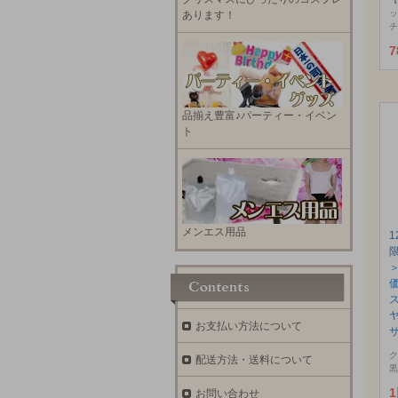
ッ
あります！
チ
7
品揃え豊富♪パーティー・イベン
ト
メンエス用品
お支払い方法について
サ
ク
配送方法・送料について
黒
お問い合わせ