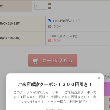
数
1,980円(税込2,178円)
R(OK610-32R)
残り3です
1,980円(税込2,178円)
R(OK610-34R)
残り0です
×
ミアコスの販売状況最新版！毎日どんどん売
ご来店感謝クーポン！２００円引き！
このクーポンが出てたらラッキー！ご来店感謝クーポンで
す！１回６０００円以上ご利用で２００円引きとしてご利
用いただけます！リピーター様もご利用可能です！
クーポンコード