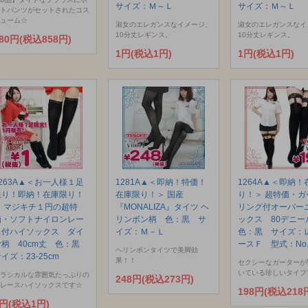
サイズ：Ｍ～Ｌ
サイズ：Ｍ～Ｌ
トパンツがセットされたコス
ューム☆
淑女のエレガンスなイメージ、
淑女のエレガンスなイ
10分丈レギンス。
10分丈レギンス。
80円(税込858円)
1円(税込1円)
1円(税込1円)
1263A▲＜お一人様１足
1281A▲＜即納！特価！
1264A▲＜即納！
限り！即納！在庫限り！
在庫限り！＞ 国産
り！＞ 超特価・ガ
＞ マジキチ１円の超特
『MONALIZA』タイツ ヘ
リング付オーバー
価・ソフトナイロンレー
リンボン柄 色：黒 サ
ックス 80デニ
ス付ハイソックス ダイ
イズ：Ｍ－Ｌ
色：黒 サイズ：
ヤ柄 40cm丈 色：黒
ースＦ 型式：No.
ヘリンボンタイツで美脚効
イズ：23-25cm
果！！
セクシーなガーターが
いている珍しいタイプ
ラシカルな雰囲気たっぷりの
248円(税込273円)
レースハイソックスです☆
198円(税込218
1円(税込1円)