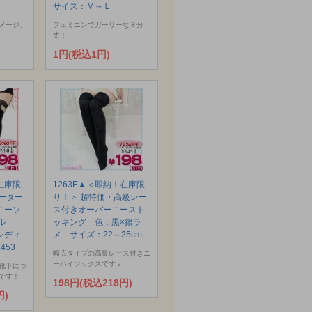
サイズ：Ｍ～Ｌ
メージ、
フェミニンでガーリーな８分
丈！
1円(税込1円)
在庫限
1263E▲＜即納！在庫限
ーター
り！＞ 超特価・高級レー
ニーソ
ス付きオーバーニースト
ール
ッキング 色：黒×銀ラ
レディ
メ サイズ：22～25cm
453
幅広タイプの高級レース付きニ
ーハイソックスですｖ
靴下につ
です！
198円(税込218円)
円)