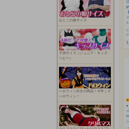
1
おとこの娘サイズ
エ
が
1
子供サイズ（ジュニア・キッズ・
ベビー）
ハロウィン向きの商品！今年こそ
ハロウィン！
N
クリスマスにぴったりのコスプレ
【