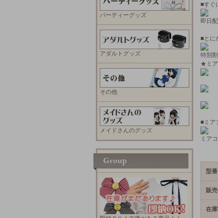
■すぐ
パーティーグッズ
即日配
■とに
アダルトグッズ
特別割
★ミア
その他
■ミア
メイドさんのグッズ
ミアコ
型番
販売
在庫