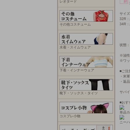
レオタード
サイズ
32R
34R
その他コスチューム
状態：
水着・スイムウェア
※油性
※ワッ
下着・インナーウェア
■ご注
・米軍
・返品
サバイ
靴下・ソックス・タイツ
■おす
単品カ
コスプレ小物
ニーハ