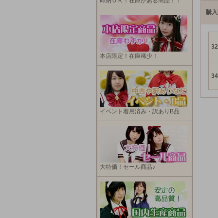
即納ＯＫ！在庫がある商品！！
購入
32
本店限定！在庫稀少！
34
イベント着用済み・訳ありB品
大特価！セール商品♪