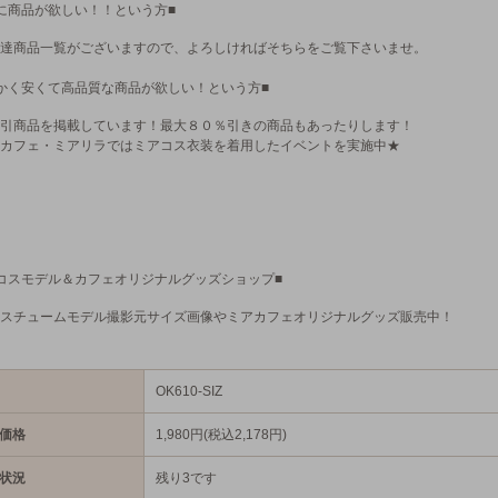
に商品が欲しい！！という方■
達商品一覧がございますので、よろしければそちらをご覧下さいませ。
かく安くて高品質な商品が欲しい！という方■
引商品を掲載しています！最大８０％引きの商品もあったりします！
カフェ・ミアリラではミアコス衣装を着用したイベントを実施中★
コスモデル＆カフェオリジナルグッズショップ■
スチュームモデル撮影元サイズ画像やミアカフェオリジナルグッズ販売中！
OK610-SIZ
価格
1,980円(税込2,178円)
状況
残り3です