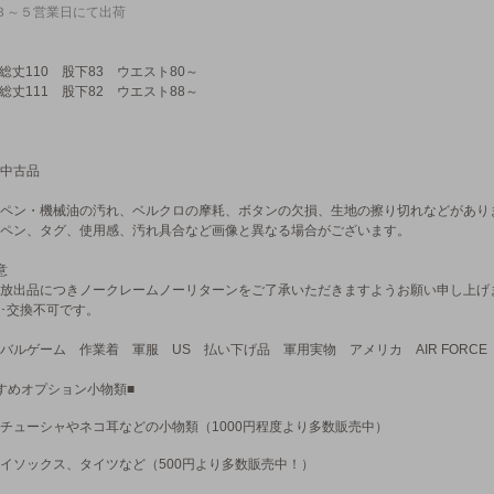
３～５営業日にて出荷
：総丈110 股下83 ウエスト80～
：総丈111 股下82 ウエスト88～
中古品
ペン・機械油の汚れ、ベルクロの摩耗、ボタンの欠損、生地の擦り切れなどがあり
ペン、タグ、使用感、汚れ具合など画像と異なる場合がございます。
意
放出品につきノークレームノーリターンをご了承いただきますようお願い申し上げ
･交換不可です。
バルゲーム 作業着 軍服 US 払い下げ品 軍用実物 アメリカ AIR FORCE
すめオプション小物類■
チューシャやネコ耳などの小物類（1000円程度より多数販売中）
イソックス、タイツなど（500円より多数販売中！）