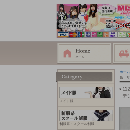
ホーム
色 サ
1
デ
メイド服
制服系・スクール制服