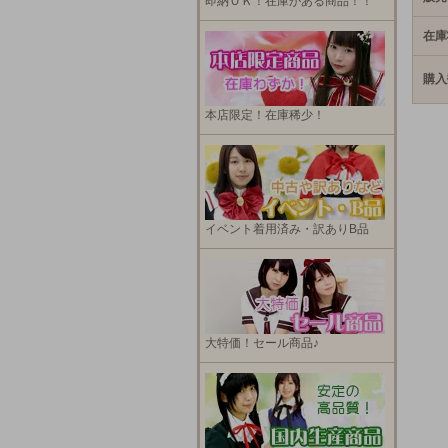
即納ＯＫ！在庫がある商品！！
在庫
購入
本店限定！在庫稀少！
イベント着用済み・訳ありB品
大特価！セール商品♪