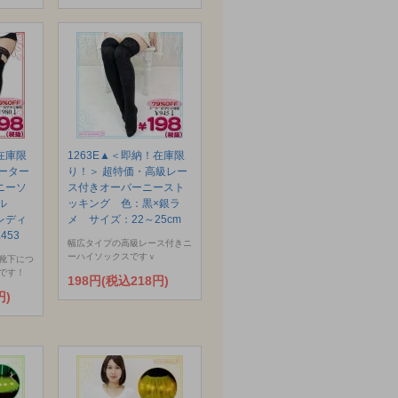
在庫限
1263E▲＜即納！在庫限
ーター
り！＞ 超特価・高級レー
ニーソ
ス付きオーバーニースト
ール
ッキング 色：黒×銀ラ
レディ
メ サイズ：22～25cm
453
幅広タイプの高級レース付きニ
ーハイソックスですｖ
靴下につ
です！
198円(税込218円)
円)