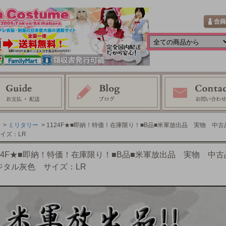
>
ミリタリー
> 1124F★■即納！特価！在庫限り！■B品■米軍放出品 実物 中
イズ：LR
124F★■即納！特価！在庫限り！■B品■米軍放出品 実物 中
ジタル灰色 サイズ：LR