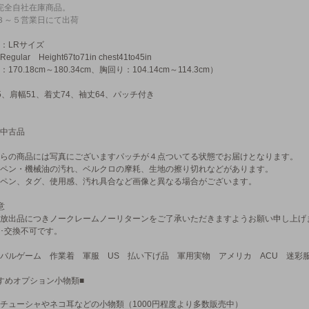
完全自社在庫商品。
３～５営業日にて出荷
：LRサイズ
-Regular Height67to71in chest41to45in
170.18cm～180.34cm、胸回り：104.14cm～114.3cm）
5、肩幅51、着丈74、袖丈64、パッチ付き
中古品
らの商品には写真にございますパッチが４点ついてる状態でお届けとなります。
ペン・機械油の汚れ、ベルクロの摩耗、生地の擦り切れなどがあります。
ペン、タグ、使用感、汚れ具合など画像と異なる場合がございます。
意
放出品につきノークレームノーリターンをご了承いただきますようお願い申し上げ
･交換不可です。
バルゲーム 作業着 軍服 US 払い下げ品 軍用実物 アメリカ ACU 迷彩
すめオプション小物類■
チューシャやネコ耳などの小物類（1000円程度より多数販売中）