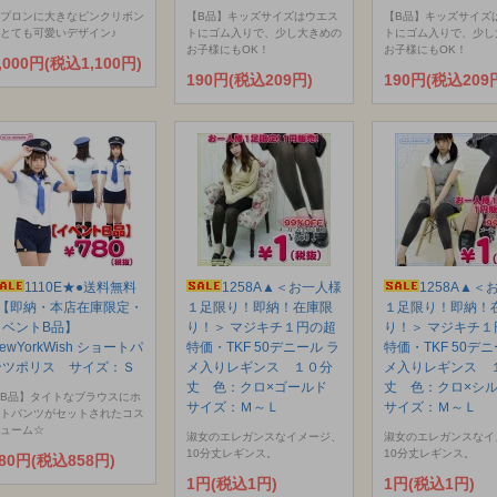
プロンに大きなピンクリボン
【B品】キッズサイズはウエス
【B品】キッズサイズ
とても可愛いデザイン♪
トにゴム入りで、少し大きめの
トにゴム入りで、少し
お子様にもOK！
お子様にもOK！
,000円(税込1,100円)
190円(税込209円)
190円(税込209
1110E★●送料無料
1258A▲＜お一人様
1258A▲＜
●【即納・本店在庫限定・
１足限り！即納！在庫限
１足限り！即納！
イベントB品】
り！＞ マジキチ１円の超
り！＞ マジキチ１
ewYorkWish ショートパ
特価・TKF 50デニール ラ
特価・TKF 50デニ
ンツポリス サイズ：Ｓ
メ入りレギンス １０分
メ入りレギンス 
丈 色：クロ×ゴールド
丈 色：クロ×シ
B品】タイトなブラウスにホ
サイズ：Ｍ～Ｌ
サイズ：Ｍ～Ｌ
トパンツがセットされたコス
ューム☆
淑女のエレガンスなイメージ、
淑女のエレガンスなイ
10分丈レギンス。
10分丈レギンス。
80円(税込858円)
1円(税込1円)
1円(税込1円)