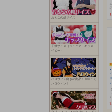
エ
が
1
おとこの娘サイズ
子供サイズ（ジュニア・キッズ・
ベビー）
N
ハロウィン向きの商品！今年こそ
ハロウィン！
【
ッ
チ
7
クリスマスにぴったりのコスプレ