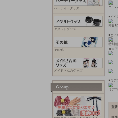
ニーハ
パーティーグッズ
■すぐ
即日配
アダルトグッズ
■とに
特別割
★ミア
その他
メイドさんのグッズ
■ミア
ミアコ
型番
販売