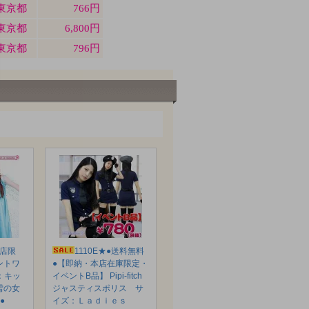
本店限
1110E★●送料無料
ントワ
●【即納・本店在庫限定・
：キッ
イベントB品】 Pipi-fitch
と雪の女
ジャスティスポリス サ
●
イズ：Ｌａｄｉｅｓ