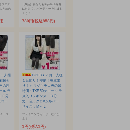
はウエス
【B品】あなたもPipi-fitchを身
大きめの
に付けて、パーティーをしまし
ょう！
円)
780円(税込858円)
お一人様
1260B▲＜お一人様
在庫限
１足限り！即納！在庫限
円の超
り！＞ マジキチ１円の超
ール ラ
特価・TKF 50デニール ラ
１０分
メ入りレギンス ８分
ルバー
丈 色：クロ×シルバー
サイズ：Ｍ～Ｌ
メージ、
フェミニンでガーリーな８分
丈！
1円(税込1円)