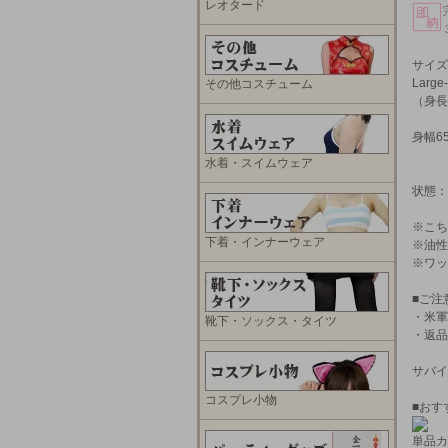
レオタード
サイズ
Large
その他コスチューム
（身長：
身幅6
水着・スイムウェア
状態：
※こち
下着・インナーウェア
※油性
※ワッ
■ご注
・米軍
靴下・ソックス・タイツ
・返品
サバイ
コスプレ小物
■おす
単品カ