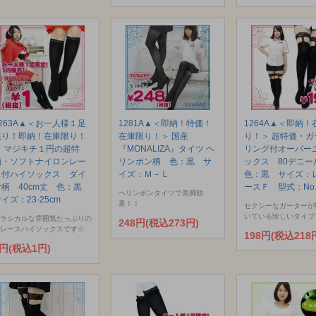
1263A▲＜お一人様１足
1281A▲＜即納！特価！
1264A▲＜即納！
限り！即納！在庫限り！
在庫限り！＞ 国産
り！＞ 超特価・ガ
＞ マジキチ１円の超特
『MONALIZA』タイツ ヘ
リング付オーバー
価・ソフトナイロンレー
リンボン柄 色：黒 サ
ックス 80デニ
ス付ハイソックス ダイ
イズ：Ｍ－Ｌ
色：黒 サイズ：
ヤ柄 40cm丈 色：黒
ースＦ 型式：No.
ヘリンボンタイツで美脚効
イズ：23-25cm
果！！
セクシーなガーターが
いている珍しいタイプ
ラシカルな雰囲気たっぷりの
248円(税込273円)
レースハイソックスです☆
198円(税込218
1円(税込1円)