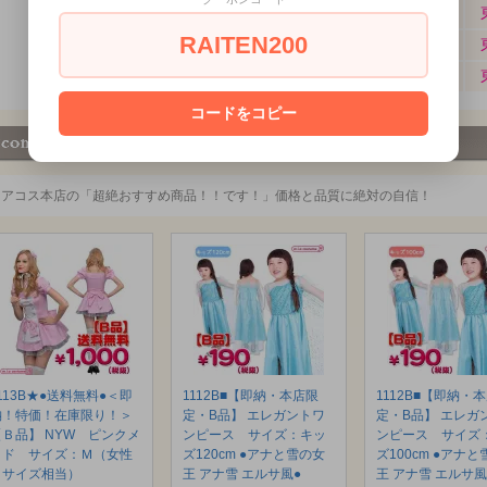
RAITEN200
コードをコピー
ミアコス本店の「超絶おすすめ商品！！です！」価格と品質に絶対の自信！
113B★●送料無料●＜即
1112B■【即納・本店限
1112B■【即納・
納！特価！在庫限り！＞
定・B品】 エレガントワ
定・B品】 エレガ
【Ｂ品】 NYW ピンクメ
ンピース サイズ：キッ
ンピース サイズ
イド サイズ：Ｍ（女性
ズ120cm ●アナと雪の女
ズ100cm ●アナ
Ｌサイズ相当）
王 アナ雪 エルサ風●
王 アナ雪 エルサ風