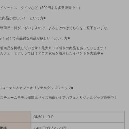
イソックス、タイツなど（500円より多数販売中！）
に商品が欲しい！！という方■
達商品一覧がございますので、よろしければそちらをご覧下さいませ。
かく安くて高品質な商品が欲しい！という方■
引商品を掲載しています！最大８０％引きの商品もあったりします！
カフェ・ミアリラではミアコス衣装を着用したイベントを実施中★
コスモデル＆カフェオリジナルグッズショップ■
スチュームモデル撮影元サイズ画像やミアカフェオリジナルグッズ販売中！
OK501-LR-P
価格
2,480円(税込2,728円)