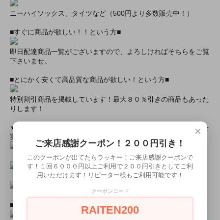
ニーハイソックス、タイツなど（500円より多数販売中！）
■すぐに商品が欲しい！！という方■
即日配達商品一覧がございますので、よろしければそちらをご覧
下さいませ。
■とにかく安くて高品質な商品が欲しい！という方■
特別割引商品を掲載しています！最大８０％引きの商品もあった
りします！
★ミアカフェ・ミアリラではミアコス衣装を着用したイベントを
×
実施中★
ご来店感謝クーポン！２００円引き！
このクーポンが出てたらラッキー！ご来店感謝クーポンで
す！１回６０００円以上ご利用で２００円引きとしてご利
用いただけます！リピーター様もご利用可能です！
クーポンコード
■ミアコスモデル＆カフェオリジナルグッズショップ■
RAITEN200