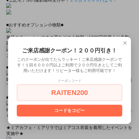
●上記モデルの撮影随時受付中！
２０分３０００円より！
■おすすめオプション小物類■
単品カチューシャやネコ耳などの小物類（1000円程度より多数
×
販売中）
ご来店感謝クーポン！２００円引き！
ニーハイソックス、タイツなど（500円より多数販売中！）
このクーポンが出てたらラッキー！ご来店感謝クーポンで
す！１回６０００円以上ご利用で２００円引きとしてご利
■すぐに商品が欲しい！！という方■
用いただけます！リピーター様もご利用可能です！
即日配達商品一覧がございますので、よろしければそちらをご覧
クーポンコード
下さいませ。
RAITEN200
■とにかく安くて高品質な商品が欲しい！という方■
特別割引商品を掲載しています！最大８０％引きの商品もあった
コードをコピー
りします！
★ミアカフェ・ミアリラではミアコス衣装を着用したイベントを
実施中★