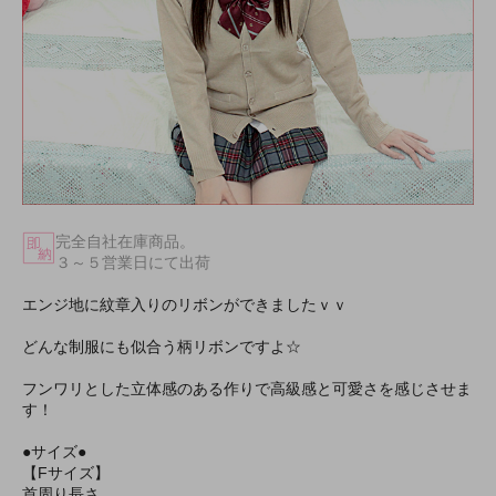
完全自社在庫商品。
３～５営業日にて出荷
エンジ地に紋章入りのリボンができましたｖｖ
どんな制服にも似合う柄リボンですよ☆
フンワリとした立体感のある作りで高級感と可愛さを感じさせま
す！
●サイズ●
【Fサイズ】
首周り長さ