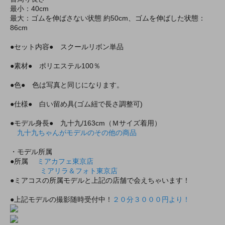
最小：40cm
最大：ゴムを伸ばさない状態 約50cm、ゴムを伸ばした状態：
86cm
●セット内容● スクールリボン単品
●素材● ポリエステル100％
●色● 色は写真と同じになります。
●仕様● 白い留め具(ゴム紐で長さ調整可)
●モデル身長● 九十九/163cm（Ｍサイズ着用）
九十九ちゃんがモデルのその他の商品
・モデル所属
●所属
ミアカフェ東京店
ミアリラ＆フォト東京店
●ミアコスの所属モデルと上記の店舗で会えちゃいます！
●上記モデルの撮影随時受付中！
２０分３０００円より！