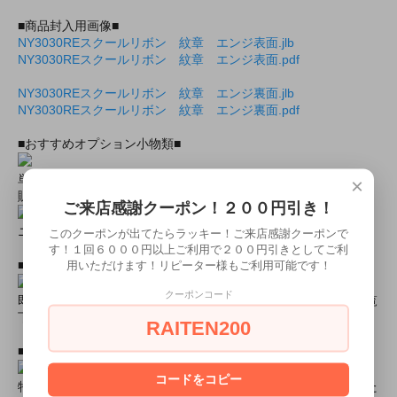
■商品封入用画像■
NY3030REスクールリボン 紋章 エンジ表面.jlb
NY3030REスクールリボン 紋章 エンジ表面.pdf
NY3030REスクールリボン 紋章 エンジ裏面.jlb
NY3030REスクールリボン 紋章 エンジ裏面.pdf
■おすすめオプション小物類■
単品カチューシャやネコ耳などの小物類（1000円程度より多数
×
販売中）
ご来店感謝クーポン！２００円引き！
ニーハイソックス、タイツなど（500円より多数販売中！）
このクーポンが出てたらラッキー！ご来店感謝クーポンで
す！１回６０００円以上ご利用で２００円引きとしてご利
■すぐに商品が欲しい！！という方■
用いただけます！リピーター様もご利用可能です！
クーポンコード
即日配達商品一覧がございますので、よろしければそちらをご覧
下さいませ。
RAITEN200
■とにかく安くて高品質な商品が欲しい！という方■
コードをコピー
特別割引商品を掲載しています！最大８０％引きの商品もあった