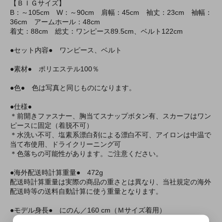
【ＢＩＧサイズ】
B：～105cm W：～90cm 肩幅：45cm 袖丈：23cm 袖幅：
36cm アームホール：48cm
着丈：88cm 総丈：ワンピース89.5cm、ベルト122cm
●セット内容● ワンピース、ベルト
●素材● ポリエステル100％
●色● 色は写真と同じものになります。
●仕様●
＊前開きファスナー、胸当てスナップボタン有、スカーフはワン
ピースに固定（着脱不可）
＊水洗い不可、塩素系漂白剤による漂白不可、アイロンは中温で
当て布使用、ドライクリーニング可
＊色落ちの可能性があります。ご注意ください。
●海外配送時計算重量● 472g
配送時計算重量は実際の商品の重さとは異なり、当社規定の海外
配送時等の送料自動計算に使う重量となります。
●モデル身長● にのん／160 cm（Ｍサイズ着用）
にのんちゃんがモデルのその他の商品