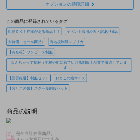
オプションの値段詳細
この商品に登録されているタグ
即納ＯＫ！在庫がある商品！！
イベント着用済み・訳ありB品
大特価！セール商品♪
有名校制服レプリカ
【有名校】ワンピース制服
なんちゃって制服（学校や街に着ていける制服！品質で厳選していま
す！）
【品質厳選】制服セット
おとこの娘サイズ
【おとこの娘】スクール制服セット
商品の説明
完全自社在庫商品。
３～５営業日にて出荷