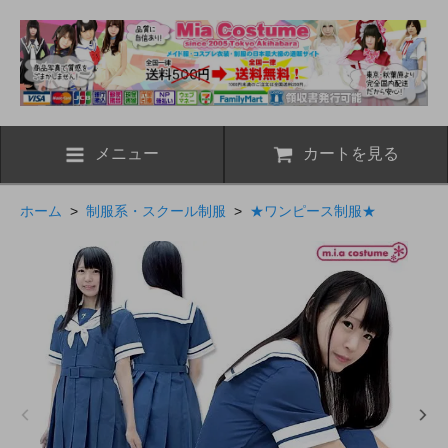
メニュー
カートを見る
ホーム
>
制服系・スクール制服
>
★ワンピース制服★