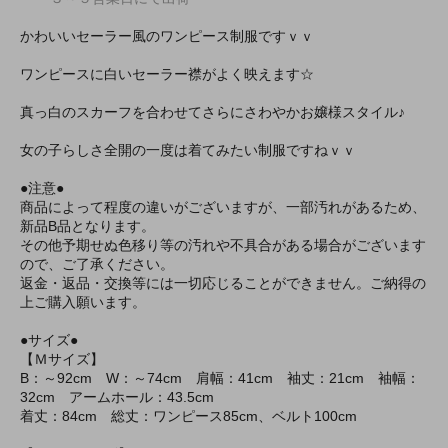
かわいいセーラー風のワンピース制服ですｖｖ
ワンピースに白いセーラー襟がよく映えます☆
真っ白のスカーフを合わせてさらにさわやかお嬢様スタイル♪
女の子らしさ全開の一度は着てみたい制服ですねｖｖ
●注意●
商品によって程度の違いがございますが、一部汚れがあるため、
新品B品となります。
その他予期せぬ色移り等の汚れや不具合がある場合がございます
ので、ご了承ください。
返金・返品・交換等には一切応じることができません。ご納得の
上ご購入願います。
●サイズ●
【Ｍサイズ】
B：～92cm W：～74cm 肩幅：41cm 袖丈：21cm 袖幅：
32cm アームホール：43.5cm
着丈：84cm 総丈：ワンピース85cm、ベルト100cm