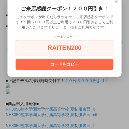
×
ご来店感謝クーポン！２００円引き！
・モデル所属
●所属
ミアカフェ東京店
このクーポンが出てたらラッキー！ご来店感謝クーポンで
ミアリラ＆フォト東京店
す！１回６０００円以上ご利用で２００円引きとしてご利
●ミアコスの所属モデルと上記の店舗で会えちゃいます！
用いただけます！リピーター様もご利用可能です！
・所属店舗のモデルプロフィール
クーポンコード
にのんちゃんのミアカフェ・ミアリラ＆フォト東京店共通の
RAITEN200
プロフィール
・出勤情報（モデルさんが出勤していれば会えるかも！？）
コードをコピー
ミアカフェ・ミアリラ＆フォト東京店共通
（ミアカフェ東京店は出勤情報非公開です）
●上記モデルの撮影随時受付中！
２０分３０００円より！
■商品封入用画像■
NH3050熊本学園大学付属高等学校 夏制服表面.jlb
NH3050熊本学園大学付属高等学校 夏制服表面.pdf
NH3050熊本学園大学付属高等学校 夏制服裏面.jlb