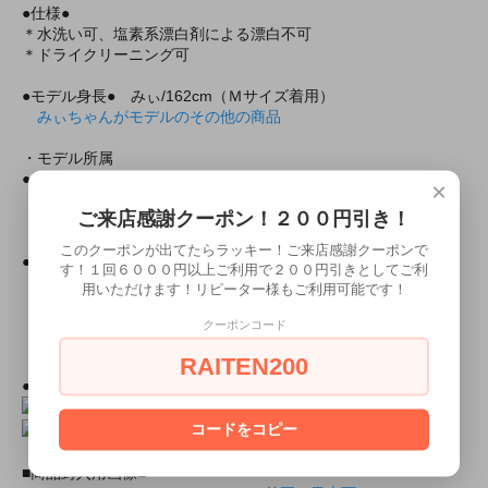
●仕様●
＊水洗い可、塩素系漂白剤による漂白不可
＊ドライクリーニング可
●モデル身長● みぃ/162cm（Ｍサイズ着用）
みぃちゃんがモデルのその他の商品
・モデル所属
●所属
ミアカフェ東京店
×
ミアリラ＆フォト東京店
ご来店感謝クーポン！２００円引き！
ミアガイド＆フォト東京店
ミアカフェ＆フォト大阪店
このクーポンが出てたらラッキー！ご来店感謝クーポンで
●ミアコスの所属モデルと上記の店舗で会えちゃいます！
す！１回６０００円以上ご利用で２００円引きとしてご利
用いただけます！リピーター様もご利用可能です！
・出勤情報（モデルさんが出勤していれば会えるかも！？）
ミアカフェ・ミアリラ＆フォト東京店共通
クーポンコード
（ミアカフェ東京店は出勤情報非公開です）
RAITEN200
●上記モデルの撮影随時受付中！
２０分３０００円より！
コードをコピー
■商品封入用画像■