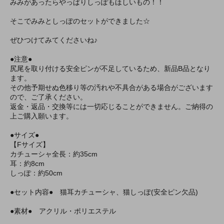
みみがあったらやっぱりしっぽもほしいもの！！
そこでみみとしっぽのセットができました☆
ぜひつけてみてくださいね♪
●注意●
尻尾を取り付ける安全ピンが不足しているため、新品B品となり
ます。
その他予期せぬ色移り等の汚れや不具合がある場合がございます
ので、ご了承ください。
返金・返品・交換等には一切応じることができません。ご納得の
上ご購入願います。
●サイズ●
【Fサイズ】
カチューシャ全長：約35cm
耳：約8cm
しっぽ：約50cm
●セット内容● 猫耳カチューシャ、猫しっぽ(安全ピン欠品)
●素材● アクリル・ポリエステル