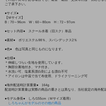
ご了承下さい。
●サイズ●
【Ｍサイズ】
B：70～96cm W：60～80cm H：72～97cm
●セット内容● スクール水着（旧スク）単品
●素材● ポリエステル98％、スバンデックス2％
●色● 色は写真と同じものになります。
●仕様●
＊伸縮しづらい生地を使用しています。
＊胸部分裏地付き、マチ付き。
＊水洗い可、塩素系漂白剤による漂白不可
＊アイロンは中温で当て布使用、ドライクリーニング可
●海外配送時計算重量● 164g
配送時計算重量は実際の商品の重さとは異なり、当社規定の海外配
●モデル身長● しろ/155cm（Ｍサイズ着用）
しろちゃんがモデルのその他の商品