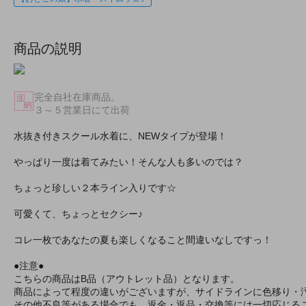
商品の説明
完全自社在庫商品。
３～５営業日にて出荷
水抜き付きスクール水着に、NEWタイプが登場！
やっぱり一度は着てみたい！そんな人も多いのでは？
ちょっと珍しい２本ライン入りです☆
可愛くて、ちょっとセクシー♪
コレ一枚であなたの夏も楽しくなること間違いなしですっ！
●注意●
こちらの商品はB品（アウトレット品）となります。
商品によって程度の違いがございますが、サイドラインに色移り・
その他不良等がある場合でも、返金・返品・交換等には一切応じる