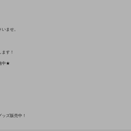
さいませ。
します！
施中★
グッズ販売中！