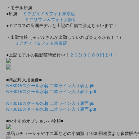
・モデル所属
●所属
ミアガイド＆フォト東京店
ミアリフレ＆フォト大阪店
●ミアコスの所属モデルと上記の店舗で会えちゃいます！
・出勤情報（モデルさんが出勤していれば会えるかも！？）
ミアガイド＆フォト東京店
●上記モデルの撮影随時受付中！
２０分３０００円より！
■商品封入用画像■
NH3015スクール水着 二本ライン入り表面.jlb
NH3015スクール水着 二本ライン入り表面.pdf
NH3015スクール水着 二本ライン入り裏面.jlb
NH3015スクール水着 二本ライン入り裏面.pdf
■おすすめオプション小物類■
単品カチューシャやネコ耳などの小物類（1000円程度より多数販売