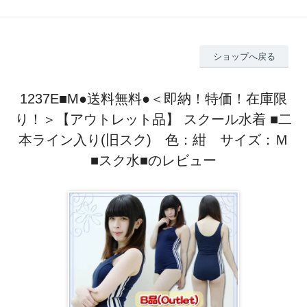
ショップへ戻る
1237E■M●送料無料●＜即納！特価！在庫限
り！＞【アウトレット品】 スクール水着 ■二
本ライン入り(旧スク) 色：紺 サイズ：Ｍ
■スク水■のレビュー