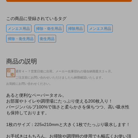
この商品に登録されているタグ
メンエス用品
掃除・衛生用品
掃除用品
メンエス用品
掃除・衛生用品
衛生用品
商品の説明
通常４～７営業日後に出荷。メーカー在庫切れの場合納期最大２ヶ月。
ご注文前にお問い合わせいただけましたら納期確認いたします。
お気軽にお問い合わせください。
あると便利なペーパータオル。
お部屋やトイレや調理場にたっぷり使える200枚入り！
バージンパルプ100%で強さと柔らかさを保ちつつ、高い吸水性
も保持しております。
1枚のサイズ：225x210mmと大きく1枚でたっぷり吸水します！
お手拭きはもちろん、お掃除や調理時の使用でも幅広くお使い頂