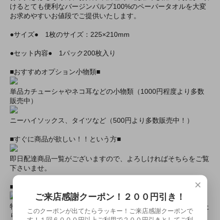
けるとても便利なバージンパルプ100%のペーパータオルを大変
お求めやすいお値段でご提供いたします。
●サイズ● 1枚のサイズ：225×210mm
●セット内容● 1パック200枚入り
■おすすめオプション小物類■
単品カチューシャやネコ耳などの小物類（1000円程度より多数
販売中）
ニーハイソックス、タイツなど（500円より多数販売中！）
■すぐに商品が欲しい！！という方■
即日配達商品一覧がございますので、よろしければそちらをご覧
下さいませ。
×
■とにかく安くて高品質な商品が欲しい！という方■
ご来店感謝クーポン！２００円引き！
特別割引商品を掲載しています！最大８０％引きの商品もあった
このクーポンが出てたらラッキー！ご来店感謝クーポンで
りします！
す！１回６０００円以上ご利用で２００円引きとしてご利