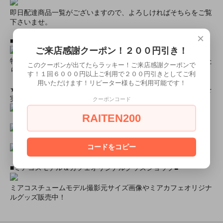
即日配達商品一覧がございますので、よろしければそちらをご覧
下さいませ。
×
■とにかく安くて高品質な商品が欲しい！という方■
ご来店感謝クーポン！２００円引き！
特別割引商品を掲載しています！最大８０％引きの商品もあった
このクーポンが出てたらラッキー！ご来店感謝クーポンで
りします！
す！１回６０００円以上ご利用で２００円引きとしてご利
用いただけます！リピーター様もご利用可能です！
★ミアカフェ・ミアリラでは有名高校制服を着用したイベントを
実施中★
クーポンコード
RAITEN200
コードをコピー
■ミアコスモデル＆カフェオリジナルグッズショップ■
ミアコスチュームモデル撮影元サイズ画像やミアカフェオリジナ
ルグッズ販売中！