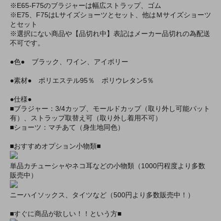
※E65-F75のブラジャーは幅広ストラップ、ゴム
※E75、F75はLサイズショーツとセット、他はＭサイズショーツ
とセット
※選択にない商品や【品切れ中】表記はメーカー品切れの為配送
不可です。
●色● ブラック、ワイン、アイボリー
●素材● ポリエステル95％ ポリウレタン5％
●仕様●
■ブラジャー：3/4カップ、モールドカップ（取り外し可能パット
有）、ストラップ取替え可（取り外し着用不可）
■ショーツ：マチあて（身生地同色）
■おすすめオプション小物類■
単品カチューシャやネコ耳などの小物類（1000円程度より多数
販売中）
ニーハイソックス、タイツなど（500円より多数販売中！）
■すぐに商品が欲しい！！という方■