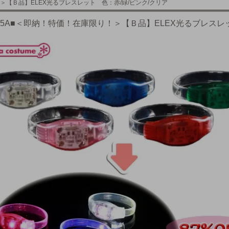
＞【Ｂ品】ELEX光るブレスレット 色：赤/緑/ピンク/クリア
135A■＜即納！特価！在庫限り！＞【Ｂ品】ELEX光るブレスレ