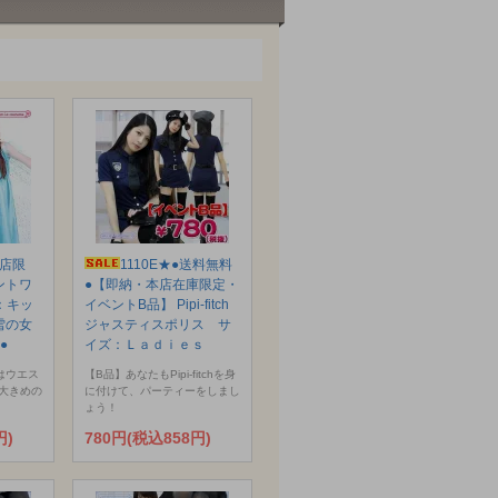
本店限
1110E★●送料無料
ントワ
●【即納・本店在庫限定・
：キッ
イベントB品】 Pipi-fitch
と雪の女
ジャスティスポリス サ
●
イズ：Ｌａｄｉｅｓ
はウエス
【B品】あなたもPipi-fitchを身
大きめの
に付けて、パーティーをしまし
ょう！
円)
780円(税込858円)