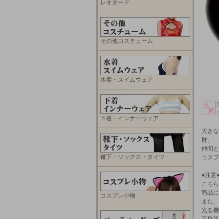
レオタード
その他コスチューム
水着・スイムウェア
下着・インナーウェア
大きな
群。
仲間と
靴下・ソックス・タイツ
コスプ
●注意
こちら
商品に
コスプレ小物
また、
光る機