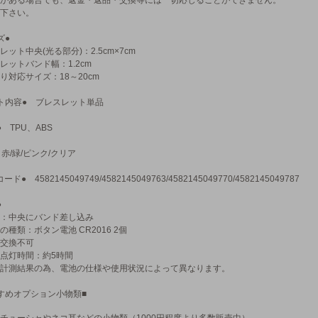
がある場合でも、返金・返品・交換等には一切応じることができません。
下さい。
ズ●
レット中央(光る部分)：2.5cm×7cm
レットバンド幅：1.2cm
り対応サイズ：18～20cm
ト内容● ブレスレット単品
● TPU、ABS
 赤/緑/ピンク/クリア
ード● 4582145049749/4582145049763/4582145049770/4582145049787
●
：中央にバンド差し込み
の種類：ボタン電池 CR2016 2個
交換不可
点灯時間：約5時間
計測結果の為、電池の仕様や使用状況によって異なります。
すめオプション小物類■