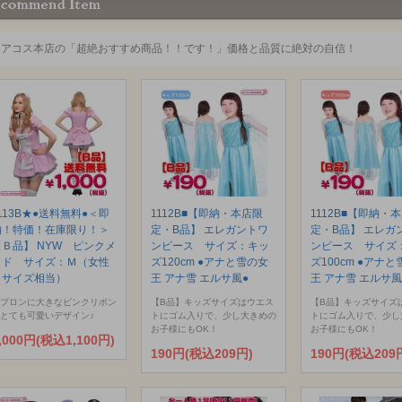
ミアコス本店の「超絶おすすめ商品！！です！」価格と品質に絶対の自信！
113B★●送料無料●＜即
1112B■【即納・本店限
1112B■【即納・
納！特価！在庫限り！＞
定・B品】 エレガントワ
定・B品】 エレガ
【Ｂ品】 NYW ピンクメ
ンピース サイズ：キッ
ンピース サイズ
イド サイズ：Ｍ（女性
ズ120cm ●アナと雪の女
ズ100cm ●アナ
Ｌサイズ相当）
王 アナ雪 エルサ風●
王 アナ雪 エルサ風
プロンに大きなピンクリボン
【B品】キッズサイズはウエス
【B品】キッズサイズ
とても可愛いデザイン♪
トにゴム入りで、少し大きめの
トにゴム入りで、少し
お子様にもOK！
お子様にもOK！
,000円(税込1,100円)
190円(税込209円)
190円(税込209