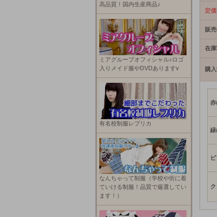
高品質！国内生産商品♪
定価
販売
在庫
ミアグループオフィシャル♪ロゴ
入りメイド服やDVDありますv
購入
赤
有名校制服レプリカ
緑
ピ
なんちゃって制服（学校や街に着
ク
ていける制服！品質で厳選してい
ます！）