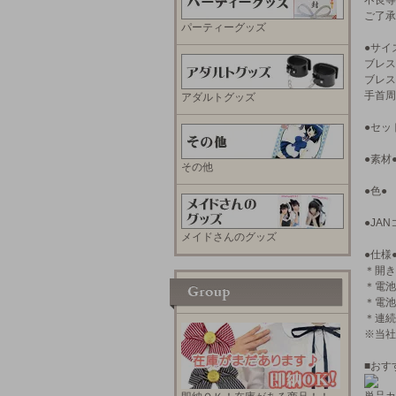
不良等
ご了承
パーティーグッズ
●サイ
ブレス
ブレス
手首周
アダルトグッズ
●セッ
●素材
その他
●色●
●JANコ
メイドさんのグッズ
●仕様
＊開き
＊電池
＊電池
＊連続
※当社
■おす