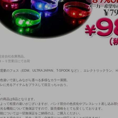
完全自社在庫商品。
３～５営業日にて出荷
需要のフェス（EDM、ULTRA JAPAN、T-SPOOK など）、エレクトリックラ
色違いで楽しみながら選べる多様なカラー展開。
レに光るアイテムをプラスして目立っちゃおう。
●
の商品はB品となります。
よって程度の違いがございますが、バンド部分の色劣化やブレスレット差し込み部
光る機能について無保証ですので、販売価格をとても安くしております。
能については一切無保証をご納得の上、ご購入ください。