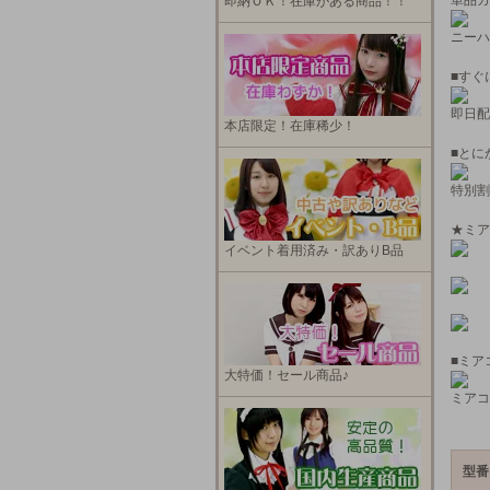
単品カ
即納ＯＫ！在庫がある商品！！
ニーハ
■すぐ
即日配
本店限定！在庫稀少！
■とに
特別割
★ミア
イベント着用済み・訳ありB品
■ミア
大特価！セール商品♪
ミアコ
型番