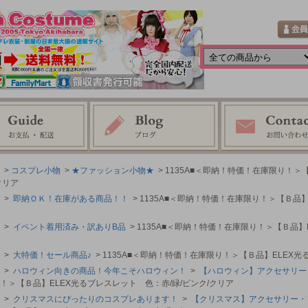
>
コスプレ小物
>
★ファッション小物★
> 1135A■＜即納！特価！在庫限り！＞
クリア
>
即納ＯＫ！在庫がある商品！！
> 1135A■＜即納！特価！在庫限り！＞【Ｂ品】
>
イベント着用済み・訳ありB品
> 1135A■＜即納！特価！在庫限り！＞【Ｂ品】
>
大特価！セール商品♪
> 1135A■＜即納！特価！在庫限り！＞【Ｂ品】ELEX光
>
ハロウィン向きの商品！今年こそハロウィン！
>
【ハロウィン】アクセサリー
！＞【Ｂ品】ELEX光るブレスレット 色：赤/緑/ピンク/クリア
>
クリスマスにぴったりのコスプレあります！
>
【クリスマス】アクセサリー・