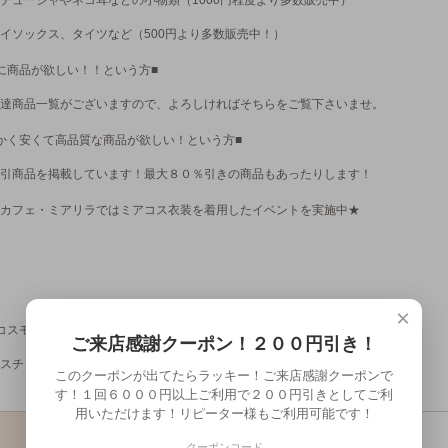
チューシャやネコ耳などの小物類（1000円程度より多数販売中）
イソックス、タイツなど（500円より多数販売中！）
に商品が欲しい！！という方■
達商品一覧がございますので、よろしければそちらをご覧下さいませ。
かく安くて高品質な商品が欲しい！という方■
引商品を掲載しています！最大８０％引きの商品もあったりします！
カフェ・ミアリラではミアコス衣装を着用したイベントを実施中★
×
コスモデル＆カフェオリジナルグッズショップ■
ご来店感謝クーポン！２００円引き！
スチュームモデル撮影元サイズ画像やミアカフェオリジナルグッズ販売中！
このクーポンが出てたらラッキー！ご来店感謝クーポンで
す！１回６０００円以上ご利用で２００円引きとしてご利
用いただけます！リピーター様もご利用可能です！
CL4582145
クーポンコード