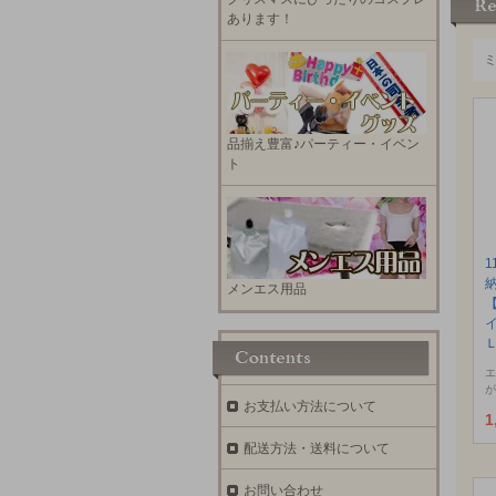
あります！
品揃え豊富♪パーティー・イベン
ト
1
メンエス用品
エ
が
お支払い方法について
1
配送方法・送料について
お問い合わせ