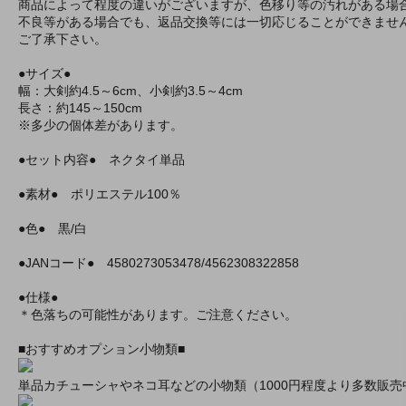
商品によって程度の違いがございますが、色移り等の汚れがある場
不良等がある場合でも、返品交換等には一切応じることができませ
ご了承下さい。
●サイズ●
幅：大剣約4.5～6cm、小剣約3.5～4cm
長さ：約145～150cm
※多少の個体差があります。
●セット内容● ネクタイ単品
●素材● ポリエステル100％
●色● 黒/白
●JANコード● 4580273053478/4562308322858
●仕様●
＊色落ちの可能性があります。ご注意ください。
■おすすめオプション小物類■
単品カチューシャやネコ耳などの小物類（1000円程度より多数販売