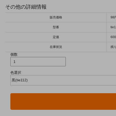
その他の詳細情報
販売価格
98
型番
tie
定価
60
在庫状況
残り
個数
色選択