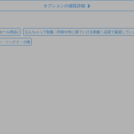
オプションの値段詳細
セール商品♪
なんちゃって制服（学校や街に着ていける制服！品質で厳選してい
ー・ソックス・小物