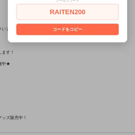
クーポンコード
RAITEN200
さいませ。
コードをコピー
します！
施中★
グッズ販売中！