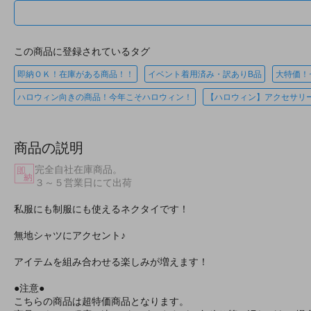
この商品に登録されているタグ
即納ＯＫ！在庫がある商品！！
イベント着用済み・訳ありB品
大特価！
ハロウィン向きの商品！今年こそハロウィン！
【ハロウィン】アクセサリ
商品の説明
完全自社在庫商品。
３～５営業日にて出荷
私服にも制服にも使えるネクタイです！
無地シャツにアクセント♪
アイテムを組み合わせる楽しみが増えます！
●注意●
こちらの商品は超特価商品となります。