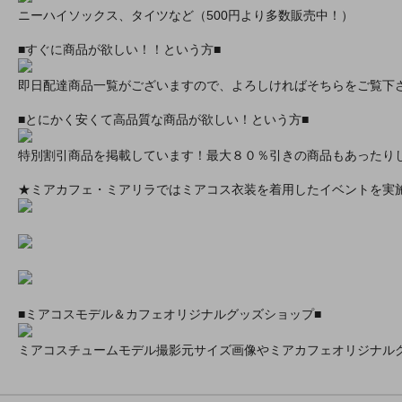
ニーハイソックス、タイツなど（500円より多数販売中！）
■すぐに商品が欲しい！！という方■
即日配達商品一覧がございますので、よろしければそちらをご覧下
■とにかく安くて高品質な商品が欲しい！という方■
特別割引商品を掲載しています！最大８０％引きの商品もあったり
★ミアカフェ・ミアリラではミアコス衣装を着用したイベントを実
■ミアコスモデル＆カフェオリジナルグッズショップ■
ミアコスチュームモデル撮影元サイズ画像やミアカフェオリジナル