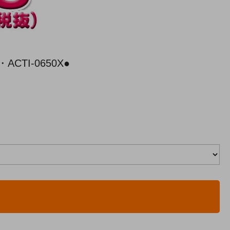
TI-0650X●