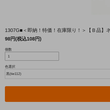
1307G■＜即納！特価！在庫限り！＞【Ｂ品】ネクタイ
98円(税込108円)
個数
色選択