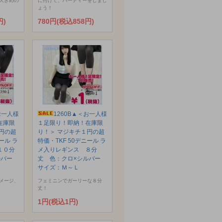
大きめの
に付けて、パーティーをしまし
ょう！
円)
780円(税込858円)
お一人様
1260B▲＜お一人様
在庫限
１足限り！即納！在庫限
円の超
り！＞ マジキチ１円の超
ール ラ
特価・TKF 50デニール ラ
１０分
メ入りレギンス ８分
ルバー
丈 色：クロ×シルバー
サイズ：Ｍ～Ｌ
メージ、
フェミニンでガーリーな８分
丈！
1円(税込1円)