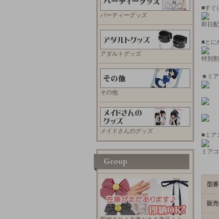
■すぐ
パーティーグッズ
即日配
■とに
アダルトグッズ
特別割
★ミア
その他
メイドさんのグッズ
■ミア
ミアコ
型番
販売