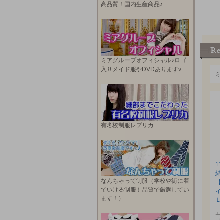
高品質！国内生産商品♪
ミアグループオフィシャル♪ロゴ
入りメイド服やDVDありますv
有名校制服レプリカ
1
なんちゃって制服（学校や街に着
ていける制服！品質で厳選してい
ます！）
エ