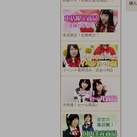
即納ＯＫ！在庫がある商品！！
購入
本店限定！在庫稀少！
イベント着用済み・訳ありB品
大特価！セール商品♪