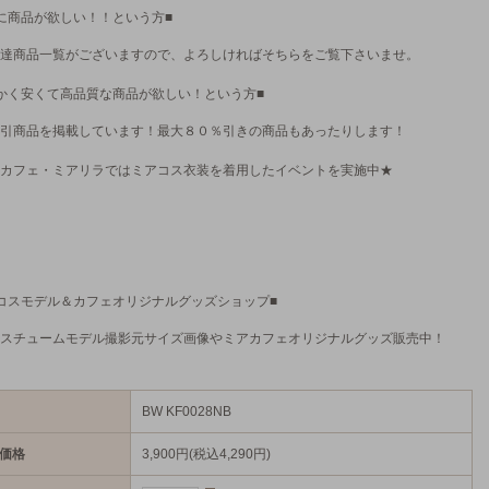
に商品が欲しい！！という方■
達商品一覧がございますので、よろしければそちらをご覧下さいませ。
かく安くて高品質な商品が欲しい！という方■
引商品を掲載しています！最大８０％引きの商品もあったりします！
カフェ・ミアリラではミアコス衣装を着用したイベントを実施中★
コスモデル＆カフェオリジナルグッズショップ■
スチュームモデル撮影元サイズ画像やミアカフェオリジナルグッズ販売中！
BW KF0028NB
価格
3,900円(税込4,290円)