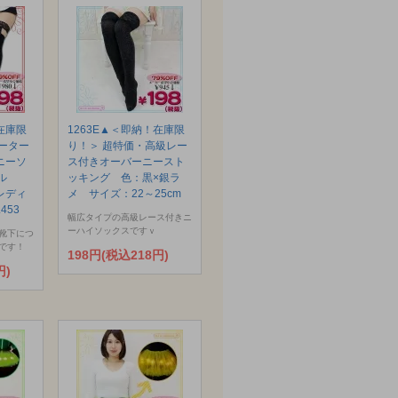
在庫限
1263E▲＜即納！在庫限
ーター
り！＞ 超特価・高級レー
ニーソ
ス付きオーバーニースト
ール
ッキング 色：黒×銀ラ
レディ
メ サイズ：22～25cm
453
幅広タイプの高級レース付きニ
ーハイソックスですｖ
靴下につ
です！
198円(税込218円)
円)