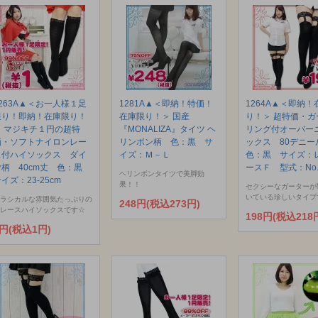
1263A▲＜お一人様１足
1281A▲＜即納！特価！
1264A▲＜即納！
限り！即納！在庫限り！
在庫限り！＞ 国産
り！＞ 超特価・ガ
＞ マジキチ１円の超特
『MONALIZA』タイツ ヘ
リング付オーバー
価・ソフトナイロンレー
リンボン柄 色：黒 サ
ックス 80デニ
ス付ハイソックス ダイ
イズ：Ｍ－Ｌ
色：黒 サイズ：
ヤ柄 40cm丈 色：黒
ースＦ 型式：No.
ヘリンボンタイツで美脚効
イズ：23-25cm
果！！
セクシーなガーターが
いている珍しいタイプ
ラシカルな雰囲気たっぷりの
248円(税込273円)
レースハイソックスです☆
198円(税込218
1円(税込1円)