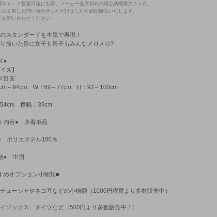
通常４～７営業日後に出荷。メーカー在庫切れの場合納期最大２ヶ月。
ご注文前にお問い合わせいただけましたら納期確認いたします。
にお問い合わせください。
のスタンダードを本気で再現！
り抜いた形に女子も男子もみんなメロメロ?
ズ●
イズ】
ズ目安
cm～94cm W：69～77cm H：92～100cm
54cm 横幅：39cm
ト内容● 水着単品
● ポリエステル100％
地● 中国
すめオプション小物類■
チューシャやネコ耳などの小物類（1000円程度より多数販売中）
イソックス、タイツなど（500円より多数販売中！）