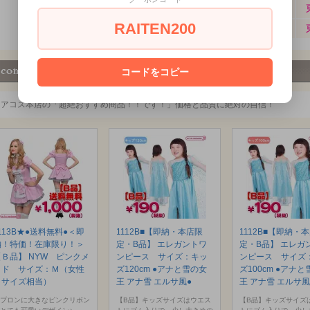
RAITEN200
コードをコピー
ミアコス本店の「超絶おすすめ商品！！です！」価格と品質に絶対の自信！
113B★●送料無料●＜即
1112B■【即納・本店限
1112B■【即納・
納！特価！在庫限り！＞
定・B品】 エレガントワ
定・B品】 エレガ
【Ｂ品】 NYW ピンクメ
ンピース サイズ：キッ
ンピース サイズ
イド サイズ：Ｍ（女性
ズ120cm ●アナと雪の女
ズ100cm ●アナ
Ｌサイズ相当）
王 アナ雪 エルサ風●
王 アナ雪 エルサ風
プロンに大きなピンクリボン
【B品】キッズサイズはウエス
【B品】キッズサイズ