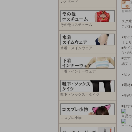
レオタード
お気軽
スク水
その他コスチューム
こだわ
●サイ
【Ｌサ
■サイ
水着・スイムウェア
B：86
■実寸
総丈：
下着・インナーウェア
●セッ
●素材
靴下・ソックス・タイツ
●生産
■おす
単品カ
コスプレ小物
ニーハ