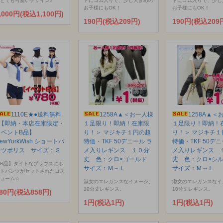
とても可愛いデザイン♪
トにゴム入りで、少し大きめの
トにゴム入りで、少し
お子様にもOK！
お子様にもOK！
,000円(税込1,100円)
190円(税込209円)
190円(税込209
1110E★●送料無料
1258A▲＜お一人様
1258A▲＜
●【即納・本店在庫限定・
１足限り！即納！在庫限
１足限り！即納！
イベントB品】
り！＞ マジキチ１円の超
り！＞ マジキチ１
ewYorkWish ショートパ
特価・TKF 50デニール ラ
特価・TKF 50デニ
ンツポリス サイズ：Ｓ
メ入りレギンス １０分
メ入りレギンス 
丈 色：クロ×ゴールド
丈 色：クロ×シ
B品】タイトなブラウスにホ
サイズ：Ｍ～Ｌ
サイズ：Ｍ～Ｌ
トパンツがセットされたコス
ューム☆
淑女のエレガンスなイメージ、
淑女のエレガンスなイ
10分丈レギンス。
10分丈レギンス。
80円(税込858円)
1円(税込1円)
1円(税込1円)