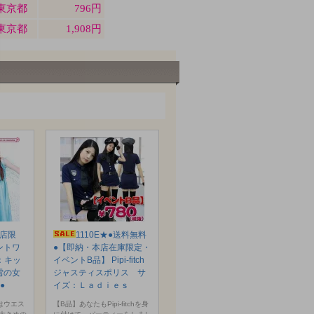
本店限
1110E★●送料無料
ントワ
●【即納・本店在庫限定・
：キッ
イベントB品】 Pipi-fitch
と雪の女
ジャスティスポリス サ
●
イズ：Ｌａｄｉｅｓ
はウエス
【B品】あなたもPipi-fitchを身