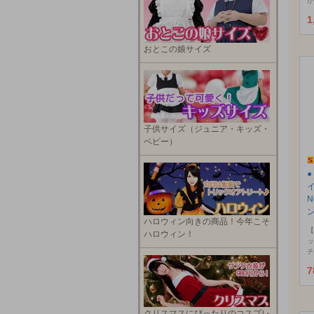
が
1
おとこの娘サイズ
子供サイズ（ジュニア・キッズ・
ベビー）
N
ハロウィン向きの商品！今年こそ
【
ハロウィン！
ッ
チ
7
クリスマスにぴったりのコスプレ